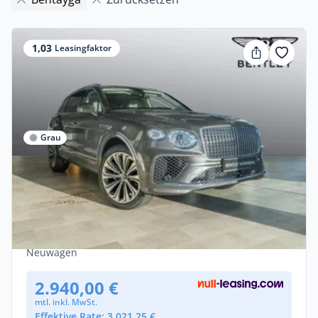
1,03
Leasingfaktor
Grau
Privat
Bentley Bentayga Atelier | MY26 |
Bentley Nürnberg
Benzin •
Automatik •
551 PS (405 kW)
Neuwagen
2.940,00 €
mtl. inkl. MwSt.
Effektive Rate: 3.021,25 €