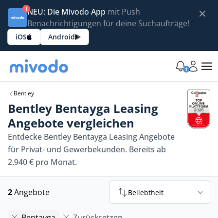
1
NEU: Die Mivodo App
mit Push
Benachrichtigungen für deine Suchaufträge!
iOS
Android
1
Bentley
Bentley Bentayga Leasing
Angebote vergleichen
Entdecke Bentley Bentayga Leasing Angebote
für Privat- und Gewerbekunden. Bereits ab
2.940 € pro Monat.
2
Angebote
Beliebtheit
Bentayga
Zurücksetzen