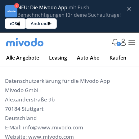
1
NEU: Die Mivodo App
mit Push
Benachrichtigungen für deine Suchaufträge!
iOS
Android
1
Alle Angebote
Leasing
Auto-Abo
Kaufen
Datenschutzerklärung für die Mivodo App
Mivodo GmbH
Alexanderstraße 9b
70184 Stuttgart
Deutschland
E-Mail:
info@www.mivodo.com
Website: www.mivodo.com