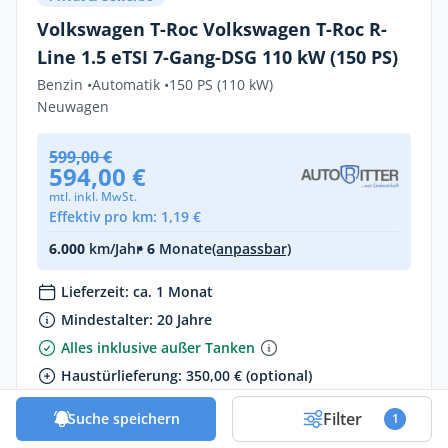
Volkswagen T-Roc Volkswagen T-Roc R-
Line 1.5 eTSI 7-Gang-DSG 110 kW (150 PS)
Benzin •
Automatik •
150 PS (110 kW)
Neuwagen
599,00 €
594,00 €
mtl. inkl. MwSt.
Effektiv pro km: 1,19 €
6.000
km/Jahr
• 6
Monate
(anpassbar)
Lieferzeit: ca. 1 Monat
Mindestalter: 20 Jahre
Alles inklusive außer Tanken
Haustürlieferung: 350,00 € (optional)
Ohne Startgebühr + 5€ Rabatt auf die mtl. Abo-
Filter
Suche speichern
1
Rate: Mivodo5