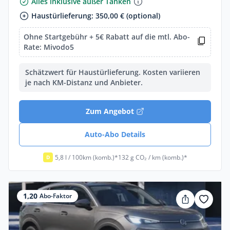
Alles inklusive außer Tanken
Haustürlieferung: 350,00 € (optional)
Ohne Startgebühr + 5€ Rabatt auf die mtl. Abo-
Rate: Mivodo5
Schätzwert für Haustürlieferung. Kosten variieren
je nach KM-Distanz und Anbieter.
Zum Angebot
Auto-Abo Details
5,8 l / 100km (komb.)*
132 g CO₂ / km (komb.)*
D
1,20
Abo-Faktor