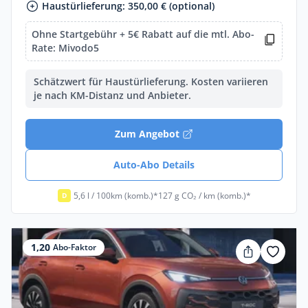
Haustürlieferung: 350,00 € (optional)
Ohne Startgebühr + 5€ Rabatt auf die mtl. Abo-
Rate: Mivodo5
Schätzwert für Haustürlieferung. Kosten variieren
je nach KM-Distanz und Anbieter.
Zum Angebot
Auto-Abo Details
5,6 l / 100km (komb.)*
127 g CO₂ / km (komb.)*
D
1,20
Abo-Faktor