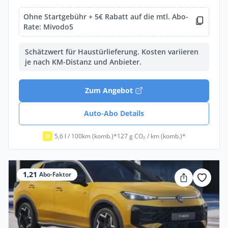
Ohne Startgebühr + 5€ Rabatt auf die mtl. Abo-
Rate: Mivodo5
Schätzwert für Haustürlieferung. Kosten variieren
je nach KM-Distanz und Anbieter.
Zum Angebot
Auto-Abo Details
5,6 l / 100km (komb.)*
127 g CO₂ / km (komb.)*
D
1,21
Abo-Faktor