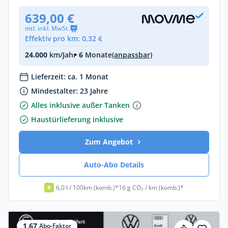
639,00 €
mtl. inkl. MwSt.
Effektiv pro km: 0,32 €
24.000
km/Jahr
• 6
Monate
(anpassbar)
Lieferzeit: ca. 1 Monat
Mindestalter: 23 Jahre
Alles inklusive außer Tanken
Haustürlieferung inklusive
Zum Angebot
Auto-Abo Details
6,0 l / 100km (komb.)*
16 g CO₂ / km (komb.)*
B
1,67
Abo-Faktor