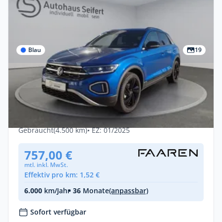
Blau
19
Privat & Gewerbe
Volkswagen T-Roc Style 1.5 TSI DSG
*Standheiz.*AHK*
Benzin •
Automatik •
150 PS (110 kW)
Gebraucht
(4.500 km)
• EZ: 01/2025
757,00 €
mtl. inkl. MwSt.
Effektiv pro km: 1,52 €
6.000
km/Jahr
• 36
Monate
(anpassbar)
Sofort verfügbar