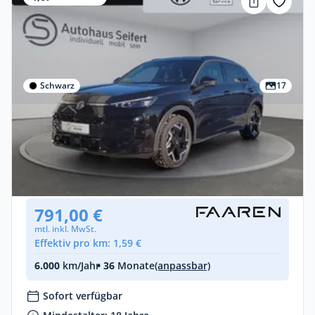
Schwarz
17
Privat & Gewerbe
Volkswagen T-Roc R-Line 1.5 eTSI DSG
Benzin •
Automatik •
150 PS (110 kW)
Neuwagen
791,00 €
mtl. inkl. MwSt.
Effektiv pro km: 1,59 €
6.000
km/Jahr
• 36
Monate
(anpassbar)
Sofort verfügbar