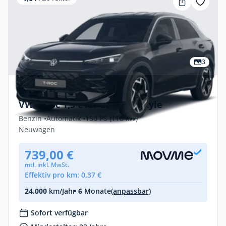
3
Privat & Gewerbe
VW T-Roc 1,5 eTSI OPF DSG Style
Benzin •
Automatik •
150 PS (110 kW)
Neuwagen
739,00 €
mtl. inkl. MwSt.
Effektiv pro km: 0,37 €
24.000
km/Jahr
• 6
Monate
(anpassbar)
Sofort verfügbar