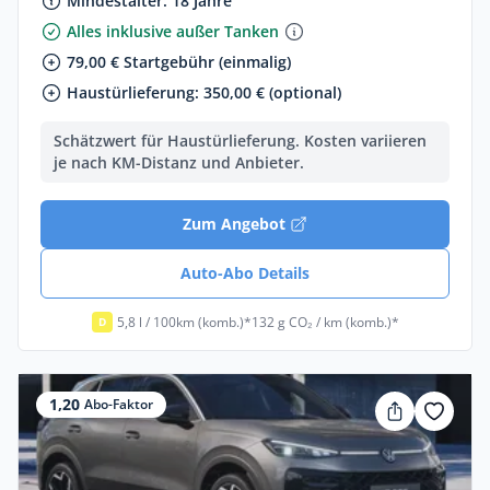
Mindestalter: 18 Jahre
Alles inklusive außer Tanken
79,00 € Startgebühr (einmalig)
Haustürlieferung: 350,00 € (optional)
Schätzwert für Haustürlieferung. Kosten variieren
je nach KM-Distanz und Anbieter.
Zum Angebot
Auto-Abo Details
5,8 l / 100km (komb.)*
132 g CO₂ / km (komb.)*
D
1,20
Abo-Faktor