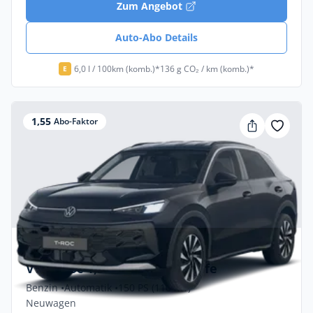
Zum Angebot
Auto-Abo Details
6,0 l / 100km (komb.)*
136 g CO₂ / km (komb.)*
E
1,55
Abo-Faktor
Privat & Gewerbe
VW T-Roc 1,5 eTSI OPF DSG Life
Benzin •
Automatik •
150 PS (110 kW)
Neuwagen