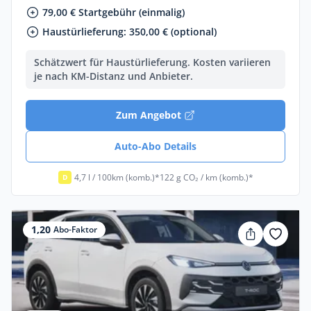
79,00 € Startgebühr (einmalig)
Haustürlieferung: 350,00 € (optional)
Schätzwert für Haustürlieferung. Kosten variieren
je nach KM-Distanz und Anbieter.
Zum Angebot
Auto-Abo Details
4,7 l / 100km (komb.)*
122 g CO₂ / km (komb.)*
D
1,20
Abo-Faktor