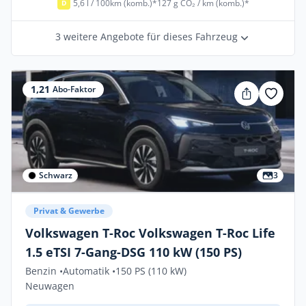
5,6 l / 100km (komb.)*
127 g CO₂ / km (komb.)*
D
3 weitere Angebote für dieses Fahrzeug
1,21
Abo-Faktor
Schwarz
3
Privat & Gewerbe
Volkswagen T-Roc Volkswagen T-Roc Life
1.5 eTSI 7-Gang-DSG 110 kW (150 PS)
Benzin •
Automatik •
150 PS (110 kW)
Neuwagen