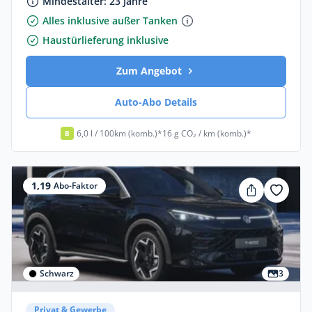
Mindestalter: 23 Jahre
Alles inklusive außer Tanken
Haustürlieferung inklusive
Zum Angebot
Auto-Abo Details
6,0 l / 100km (komb.)*
16 g CO₂ / km (komb.)*
B
1,19
Abo-Faktor
Schwarz
3
Privat & Gewerbe