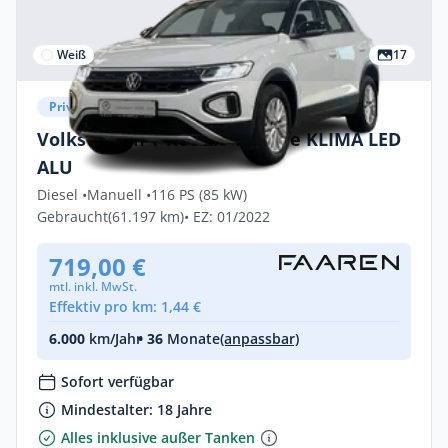
Weiß
17
Privat & Gewerbe
Volkswagen T-Roc 2.0 TDI Life KLIMA LED
ALU
Diesel •
Manuell •
116 PS (85 kW)
Gebraucht
(61.197 km)
• EZ: 01/2022
719,00 €
mtl. inkl. MwSt.
Effektiv pro km: 1,44 €
6.000
km/Jahr
• 36
Monate
(anpassbar)
Sofort verfügbar
Mindestalter: 18 Jahre
Alles inklusive außer Tanken