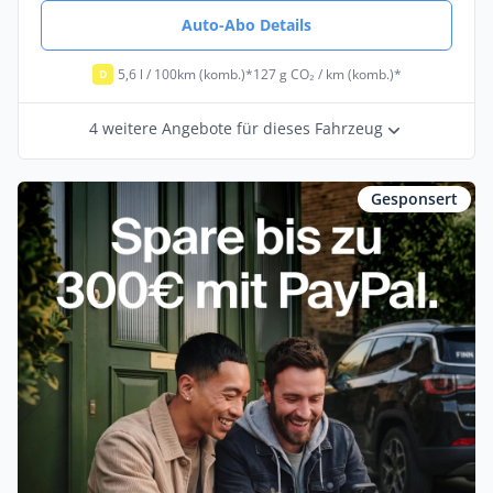
Auto-Abo Details
5,6 l / 100km (komb.)*
127 g CO₂ / km (komb.)*
D
4 weitere Angebote für dieses Fahrzeug
Gesponsert