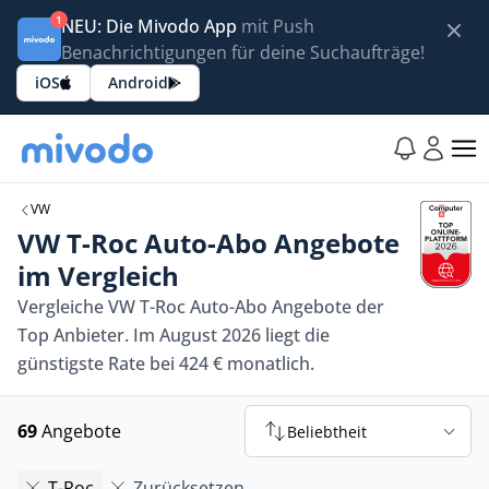
1
NEU: Die Mivodo App
mit Push
Benachrichtigungen für deine Suchaufträge!
iOS
Android
VW
VW T-Roc Auto-Abo Angebote
im Vergleich
Vergleiche VW T-Roc Auto-Abo Angebote der
Top Anbieter. Im August 2026 liegt die
günstigste Rate bei 424 € monatlich.
69
Angebote
Beliebtheit
T-Roc
Zurücksetzen