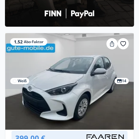
1,52
Abo-Faktor
Weiß
14
Privat & Gewerbe
Toyota Yaris Business Edition
Benzin •
Automatik •
92 PS (68 kW)
Gebraucht
(250 km)
• EZ: 01/2026
399,00 €