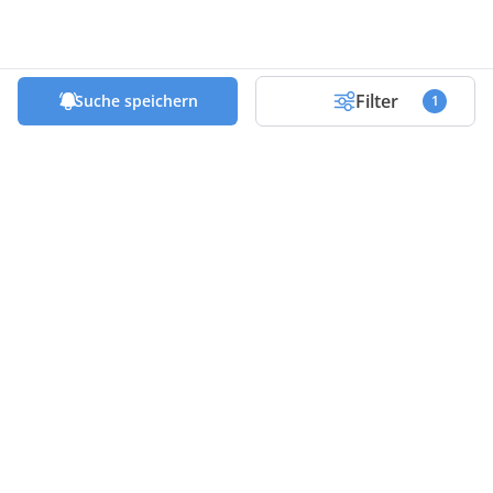
Filter
Suche speichern
1
Die besten Deals & Tipps in deinem
Postfach!
Abonniere unseren Newsletter und profitiere
von exklusiven Tipps und Empfehlungen vor,