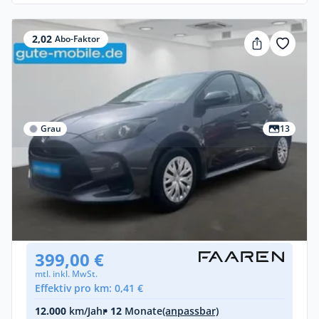
2,02
Abo-Faktor
Grau
13
Privat & Gewerbe
Toyota Yaris Comfort
Benzin •
Automatik •
72 PS (53 kW)
Gebraucht
(9.200 km)
• EZ: 01/2023
399,00 €
mtl. inkl. MwSt.
Effektiv pro km: 0,41 €
12.000
km/Jahr
• 12
Monate
(anpassbar)