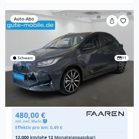
Auto-Abo
Schwarz
11
Privat & Gewerbe
Toyota Yaris GR SPORT
unknown •
Automatik •
131 PS (96 kW)
Neuwagen
480,00 €
mtl. inkl. MwSt.
Effektiv pro km: 0,49 €
12.000
km/Jahr
• 12
Monate
(anpassbar)