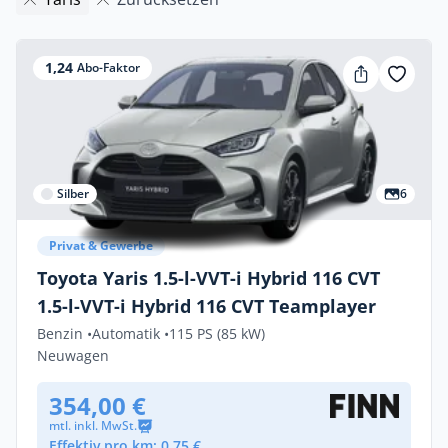
1,24
Abo-Faktor
Silber
6
Privat & Gewerbe
Toyota Yaris 1.5-l-VVT-i Hybrid 116 CVT
1.5-l-VVT-i Hybrid 116 CVT Teamplayer
Benzin •
Automatik •
115 PS (85 kW)
Neuwagen
354,00 €
mtl. inkl. MwSt.
Effektiv pro km: 0,75 €