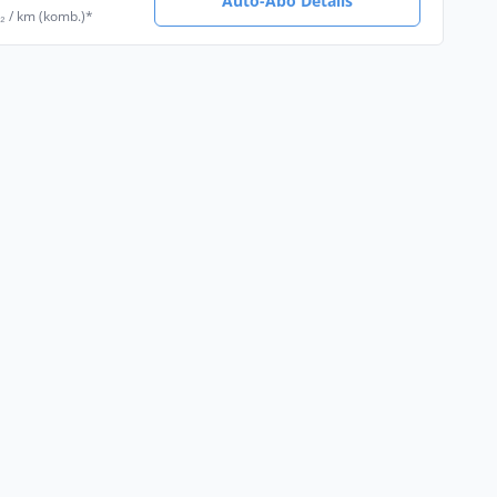
Auto-Abo Details
₂ / km (komb.)*