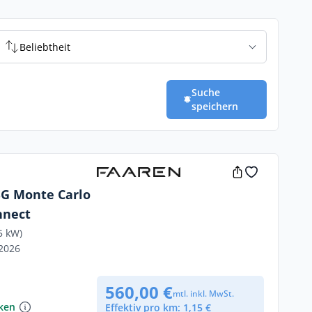
Beliebtheit
Suche
speichern
DSG Monte Carlo
nnect
5 kW)
/2026
560,00 €
mtl. inkl. MwSt.
nken
Effektiv pro km: 1,15 €