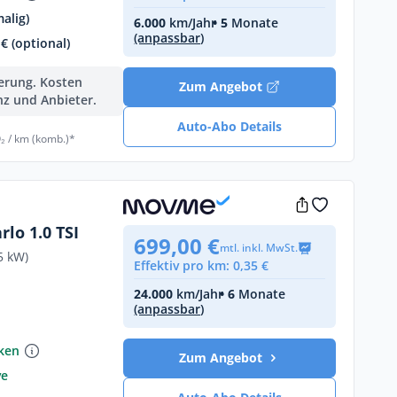
alig)
6.000
km/Jahr
• 5
Monate
(anpassbar)
€ (optional)
ferung. Kosten
Zum Angebot
nz und Anbieter.
Auto-Abo Details
₂ / km (komb.)*
lo 1.0 TSI
699,00 €
mtl. inkl. MwSt.
5 kW)
Effektiv pro km: 0,35 €
24.000
km/Jahr
• 6
Monate
(anpassbar)
nken
Zum Angebot
ve