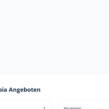
abia Angeboten
2
Neuwagen