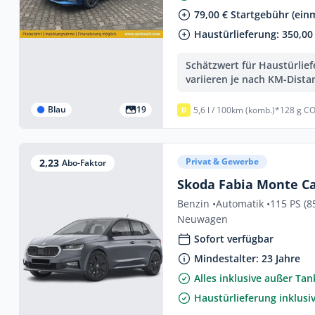
79,00 € Startgebühr (einm
Haustürlieferung: 350,00 
Schätzwert für Haustürlie
variieren je nach KM-Dista
Blau
19
5,6 l / 100km (komb.)*
128 g CO
D
Privat & Gewerbe
2,23
Abo-Faktor
Skoda Fabia Monte Car
Benzin •
Automatik •
115 PS (8
Neuwagen
Sofort verfügbar
Mindestalter: 23 Jahre
Alles inklusive außer Ta
Haustürlieferung inklusi