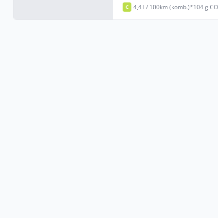
4,4 l / 100km (komb.)*
104 g CO
C