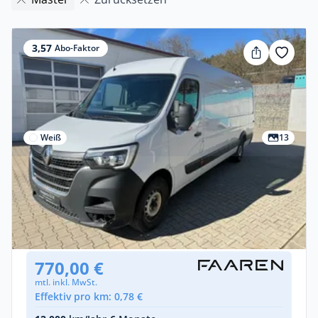
3,57
Abo-Faktor
Weiß
13
Privat & Gewerbe
Renault Master
Diesel •
Manuell •
145 PS (107 kW)
Gebraucht
(72.000 km)
• EZ: 01/2022
770,00 €
mtl. inkl. MwSt.
Effektiv pro km: 0,78 €