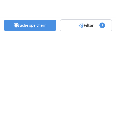
Filter
Suche speichern
1
Die besten Deals & Tipps in deinem
Postfach!
Abonniere unseren Newsletter und profitiere