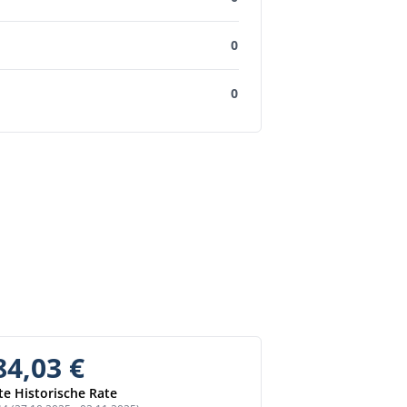
0
0
84,03 €
te Historische Rate