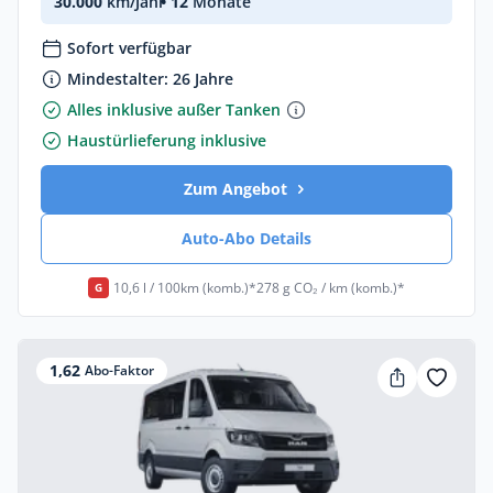
30.000
km/Jahr
• 12
Monate
Sofort verfügbar
Mindestalter: 26 Jahre
Alles inklusive außer Tanken
Haustürlieferung inklusive
Zum Angebot
Auto-Abo Details
10,6 l / 100km (komb.)*
278 g CO₂ / km (komb.)*
G
1,62
Abo-Faktor