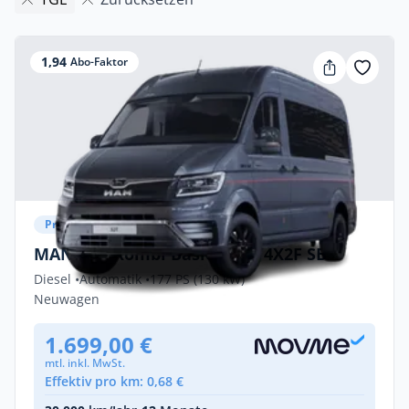
1,94
Abo-Faktor
Privat & Gewerbe
MAN TGE Kombi Basic 3.180 4X2F SB
Diesel •
Automatik •
177 PS (130 kW)
Neuwagen
1.699,00 €
mtl. inkl. MwSt.
Effektiv pro km: 0,68 €