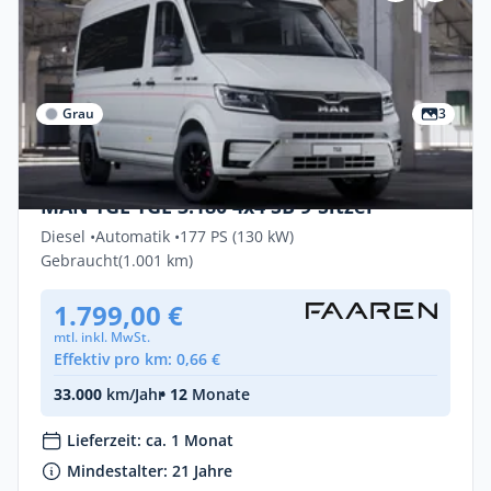
Grau
3
Privat & Gewerbe
MAN TGE TGE 3.180 4x4 SB 9-Sitzer
Diesel •
Automatik •
177 PS (130 kW)
Gebraucht
(1.001 km)
1.799,00 €
mtl. inkl. MwSt.
Effektiv pro km: 0,66 €
33.000
km/Jahr
• 12
Monate
Lieferzeit: ca. 1 Monat
Mindestalter: 21 Jahre