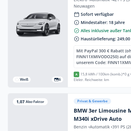
Neuwagen
Sofort verfügbar
Mindestalter: 18 Jahre
Alles inklusive außer Ta
Haustürlieferung: 249,00
Mit PayPal 300 € Rabatt (o
FINN11XMIVODO250) auf die
unserem Code: FINN11XM
15,8 kWh / 100km (komb.)*
0 g
A
Weiß
6
Elektr. Reichweite: km
Privat & Gewerbe
1,07
Abo-Faktor
BMW 3er Limousine M
M340i xDrive Auto
Benzin •
Automatik •
391 PS (2