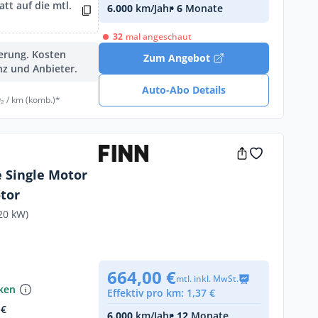
tt auf die mtl.
6.000
km/Jahr
• 6
Monate
32
mal angeschaut
ferung. Kosten
Zum Angebot
nz und Anbieter.
Auto-Abo Details
₂ / km (komb.)*
e Single Motor
tor
20 kW)
664,00 €
mtl. inkl. MwSt.
nken
Effektiv pro km: 1,37 €
 €
6.000
km/Jahr
• 12
Monate