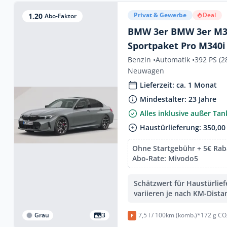
Privat & Gewerbe
Deal
1,20
Abo-Faktor
BMW 3er BMW 3er M3
Sportpaket Pro M340i
(392 PS)
Benzin •
Automatik •
392 PS (2
Neuwagen
Lieferzeit: ca. 1 Monat
Mindestalter: 23 Jahre
Alles inklusive außer Ta
Haustürlieferung: 350,00 
Ohne Startgebühr + 5€ Raba
Abo-Rate: Mivodo5
Schätzwert für Haustürlie
variieren je nach KM-Dista
Grau
3
7,5 l / 100km (komb.)*
172 g CO
F