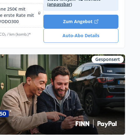
(anpassbar)
hne 250€ mit
 erste Rate mit
IVODO300
Zum Angebot
 CO₂ / km (komb.)*
Auto-Abo Details
Gesponsert