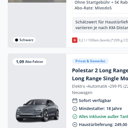
Ohne Startgebühr + 5€ Raba
Abo-Rate: Mivodo5
Schätzwert für Haustürlie
variieren je nach KM-Dista
Schwarz
9,2 l / 100km (komb.)*
209 g CO
G
Privat & Gewerbe
1,09
Abo-Faktor
Polestar 2 Long Rang
Long Range Single Mo
Elektro •
Automatik •
299 PS (2
Neuwagen
Sofort verfügbar
Mindestalter: 18 Jahre
Alles inklusive außer Ta
Haustürlieferung: 249,00