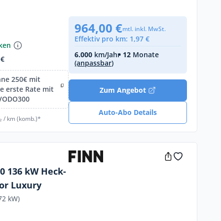
964,00 €
mtl. inkl. MwSt.
Effektiv pro km: 1,97 €
nken
6.000
km/Jahr
• 12
Monate
 €
(anpassbar)
hne 250€ mit
 erste Rate mit
Zum Angebot
IVODO300
Auto-Abo Details
₂ / km (komb.)*
80 136 kW Heck-
or Luxury
72 kW)