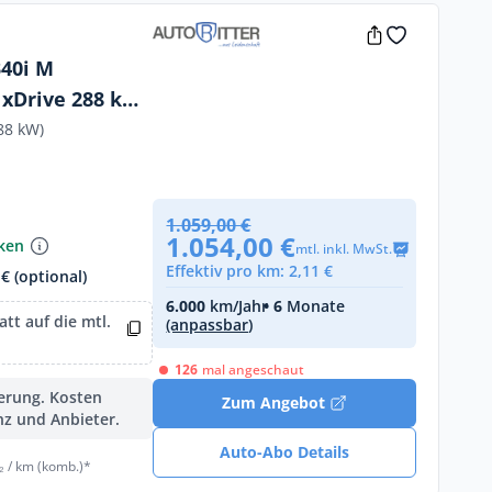
40i M
 xDrive 288 kW
88 kW)
1.059,00 €
1.054,00 €
nken
mtl. inkl. MwSt.
Effektiv pro km: 2,11 €
€ (optional)
6.000
km/Jahr
• 6
Monate
tt auf die mtl.
(anpassbar)
126
mal angeschaut
ferung. Kosten
Zum Angebot
nz und Anbieter.
Auto-Abo Details
₂ / km (komb.)*