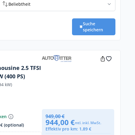
Beliebtheit
Suche
speichern
ousine 2.5 TFSI
W (400 PS)
94 kW)
949,00 €
nken
944,00 €
mtl. inkl. MwSt.
€ (optional)
Effektiv pro km: 1,89 €