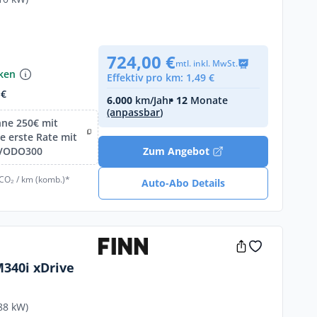
724,00 €
mtl. inkl. MwSt.
nken
Effektiv pro km: 1,49 €
 €
6.000
km/Jahr
• 12
Monate
(anpassbar)
hne 250€ mit
 erste Rate mit
IVODO300
Zum Angebot
 CO₂ / km (komb.)*
Auto-Abo Details
340i xDrive
88 kW)