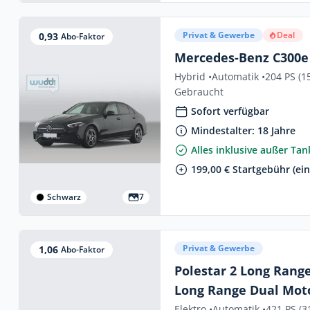
Privat & Gewerbe
Deal
0,93
Abo-Faktor
Mercedes-Benz C300e
Hybrid •
Automatik •
204 PS (1
Gebraucht
Sofort verfügbar
Mindestalter: 18 Jahre
Alles inklusive außer Ta
199,00 € Startgebühr (ei
Schwarz
7
Privat & Gewerbe
1,06
Abo-Faktor
Polestar 2 Long Rang
Long Range Dual Mot
Elektro •
Automatik •
421 PS (3