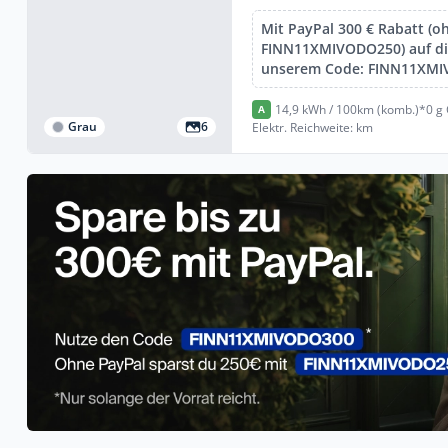
Mit PayPal 300 € Rabatt (o
FINN11XMIVODO250) auf die
unserem Code: FINN11XM
14,9 kWh / 100km (komb.)*
0 g
A
Grau
6
Elektr. Reichweite: km