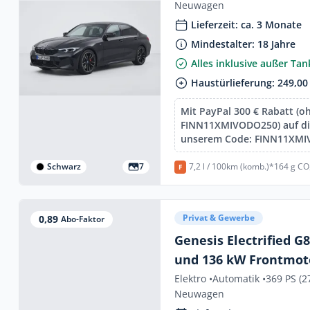
Neuwagen
Lieferzeit: ca. 3 Monate
Mindestalter: 18 Jahre
Alles inklusive außer Ta
Haustürlieferung: 249,00
Mit PayPal 300 € Rabatt (o
FINN11XMIVODO250) auf die
unserem Code: FINN11XM
Schwarz
7
7,2 l / 100km (komb.)*
164 g CO
F
Privat & Gewerbe
0,89
Abo-Faktor
Genesis Electrified G
und 136 kW Frontmot
Elektro •
Automatik •
369 PS (2
Neuwagen