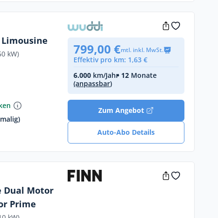
 Limousine
799,00 €
mtl. inkl. MwSt.
50 kW)
Effektiv pro km: 1,63 €
6.000
km/Jahr
• 12
Monate
(anpassbar)
nken
Zum Angebot
nmalig)
Auto-Abo Details
e Dual Motor
or Prime
10 kW)