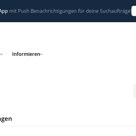
 App
mit Push Benachrichtigungen für deine Suchaufträge!
n
Informieren
ngen