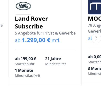
Land Rover
MOCE
Subscribe
be
79 Angebote
Gewerbe
5 Angebote für Privat & Gewerbe
333,
ab
1.299,00 €
ab
mtl.
ab 0,00 €
ab 199,00 €
21 Jahre
Startgebühr
Startgebühr
Mindestalter
3 Monate
1 Monate
Mindestlaufz
Mindestlaufzeit