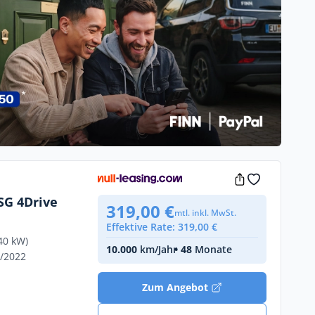
DSG 4Drive
319,00 €
mtl. inkl. MwSt.
Effektive Rate: 319,00 €
40 kW)
10.000
km/Jahr
• 48
Monate
8/2022
Zum Angebot