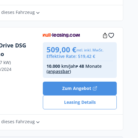
r dieses Fahrzeug
4Drive DSG
509,00 €
mtl. inkl. MwSt.
no
Effektive Rate: 519,42 €
47 kW)
10.000
km/Jahr
• 48
Monate
2/2024
(anpassbar)
Zum Angebot
Leasing Details
r dieses Fahrzeug