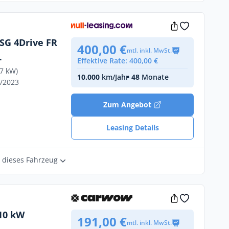
DSG 4Drive FR
400,00 €
mtl. inkl. MwSt.
L
Effektive Rate: 400,00 €
47 kW)
10.000
km/Jahr
• 48
Monate
9/2023
Zum Angebot
Leasing Details
r dieses Fahrzeug
110 kW
191,00 €
mtl. inkl. MwSt.