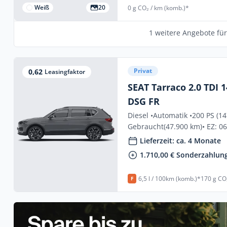
Weiß
20
0 g CO₂ / km (komb.)*
1 weitere Angebote fü
Privat
0,62
Leasingfaktor
SEAT Tarraco 2.0 TDI 
DSG FR
Diesel •
Automatik •
200 PS (1
Gebraucht
(47.900 km)
• EZ: 0
Lieferzeit: ca. 4 Monate
1.710,00 € Sonderzahlung
6,5 l / 100km (komb.)*
170 g CO
F