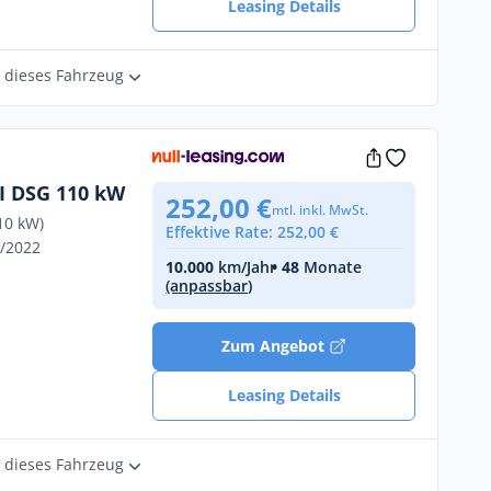
Leasing Details
r dieses Fahrzeug
SI DSG 110 kW
252,00 €
mtl. inkl. MwSt.
10 kW)
Effektive Rate: 252,00 €
7/2022
10.000
km/Jahr
• 48
Monate
(anpassbar)
Zum Angebot
Leasing Details
r dieses Fahrzeug