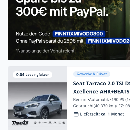
Gewerbe & Privat
0,64
Leasingfaktor
Seat Tarraco 2.0 TSI 
Xcellence AHK+BEATS
Benzin •
Automatik •
190 PS (1
Gebraucht
(40.370 km)
• EZ: 0
Lieferzeit: ca. 1 Monat