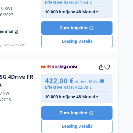
Effektive Rate: 211,63 €
10 kW)
10.000
km/Jahr
• 48
Monate
06/2023
Zum Angebot
einmalig)
Leasing Details
₂ / km (komb.)*
DSG 4Drive FR
422,00 €
mtl. inkl. MwSt.
A
Effektive Rate: 422,00 €
47 kW)
10.000
km/Jahr
• 48
Monate
2/2023
Zum Angebot
Leasing Details