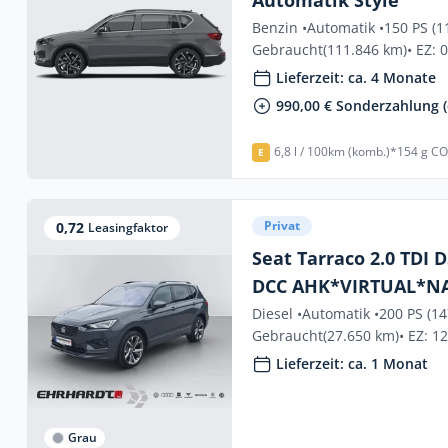
Benzin •
Automatik •
150 PS (1
Gebraucht
(111.846 km)
• EZ: 
Lieferzeit: ca. 4 Monate
990,00 € Sonderzahlung (
6,8 l / 100km (komb.)*
154 g CO
E
Privat
0,72
Leasingfaktor
Seat Tarraco 2.0 TDI 
DCC AHK*VIRTUAL*N
Diesel •
Automatik •
200 PS (1
Gebraucht
(27.650 km)
• EZ: 1
Lieferzeit: ca. 1 Monat
Grau