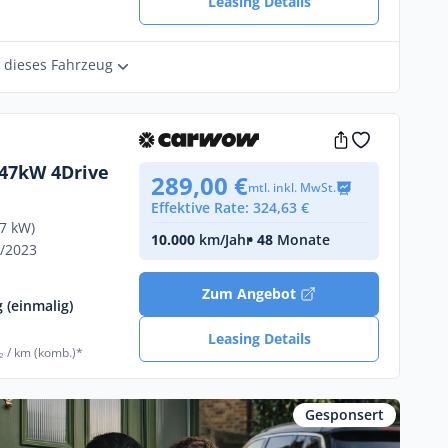
Leasing Details
r dieses Fahrzeug
147kW 4Drive
289,00 €
mtl. inkl. MwSt.
Effektive Rate: 324,63 €
47 kW)
10.000
km/Jahr
• 48
Monate
6/2023
Zum Angebot
 (einmalig)
Leasing Details
₂ / km (komb.)*
Gesponsert