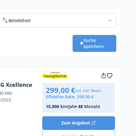
Beliebtheit
Suche
speichern
SG Xcellence
299,00 €
mtl. inkl. MwSt.
40 kW)
Effektive Rate: 299,00 €
6/2022
15.000
km/Jahr
• 48
Monate
Zum Angebot