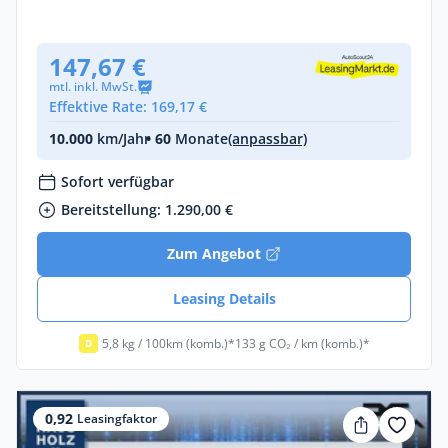
Neuwagen
147,67 €
mtl. inkl. MwSt.
Effektive Rate: 169,17 €
10.000
km/Jahr
• 60
Monate
(anpassbar)
Sofort verfügbar
Bereitstellung: 1.290,00 €
Zum Angebot
Leasing Details
5,8 kg / 100km (komb.)*
133 g CO₂ / km (komb.)*
D
0,92
Leasingfaktor