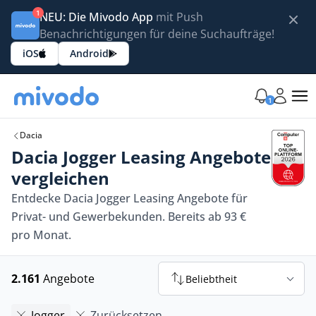
1
NEU: Die Mivodo App
mit Push
Benachrichtigungen für deine Suchaufträge!
iOS
Android
1
Dacia
Dacia Jogger Leasing Angebote
vergleichen
Entdecke Dacia Jogger Leasing Angebote für
Privat- und Gewerbekunden. Bereits ab 93 €
pro Monat.
2.161
Angebote
Beliebtheit
Jogger
Zurücksetzen