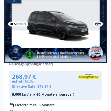
Schwarz
9
Privat
Dacia Jogger hybrid 155 Extreme 5-Sitzer
🚀🔍inkl. Full-Service
Benzin •
Automatik •
158 PS (116 kW)
Neuwagen
(konfigurierbar)
268,97 €
mtl. inkl. MwSt.
Effektive Rate: 273,14 €
5.000
km/Jahr
• 60
Monate
(anpassbar)
Lieferzeit: ca. 3 Monate