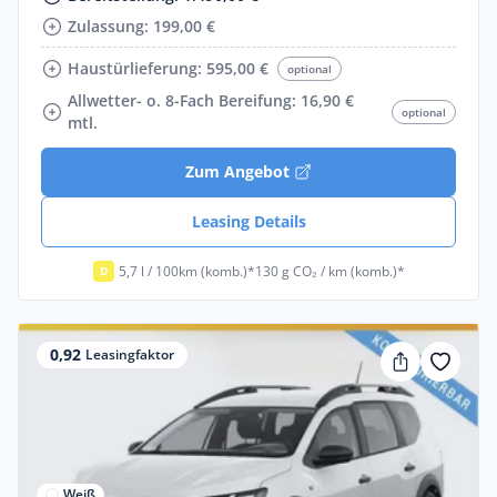
Zulassung: 199,00 €
Haustürlieferung: 595,00 €
optional
Allwetter- o. 8-Fach Bereifung: 16,90 €
optional
mtl.
Zum Angebot
Leasing Details
5,7 l / 100km (komb.)*
130 g CO₂ / km (komb.)*
D
0,92
Leasingfaktor
Weiß