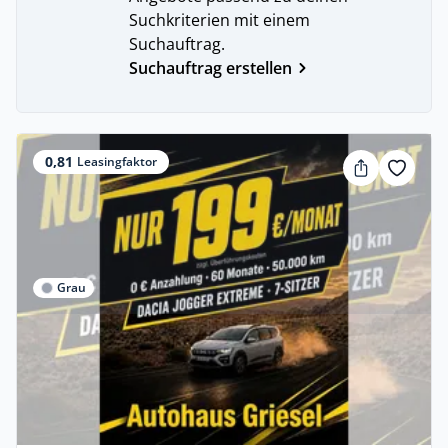
Suchkriterien mit einem
Suchauftrag.
Suchauftrag erstellen
0,81
Leasingfaktor
Grau
Privat & Gewerbe
Dacia Jogger Extreme TCe 110 7-Sitzer
Benzin •
Manuell •
110 PS (81 kW)
Neuwagen