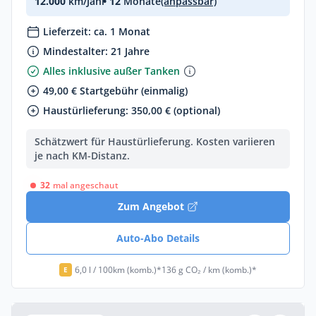
12.000
km/Jahr
• 12
Monate
(anpassbar)
Lieferzeit: ca. 1 Monat
Mindestalter: 21 Jahre
Alles inklusive außer Tanken
49,00 € Startgebühr (einmalig)
Haustürlieferung: 350,00 € (optional)
Schätzwert für Haustürlieferung. Kosten variieren
je nach KM-Distanz.
32
mal angeschaut
Zum Angebot
Auto-Abo Details
6,0 l / 100km (komb.)*
136 g CO₂ / km (komb.)*
E