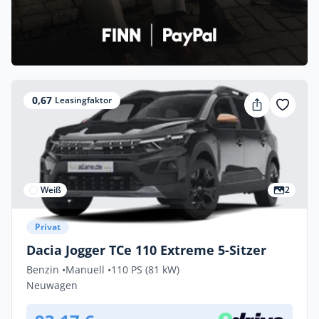
0,67
Leasingfaktor
Weiß
2
Privat
Dacia Jogger TCe 110 Extreme 5-Sitzer
Benzin •
Manuell •
110 PS (81 kW)
Neuwagen