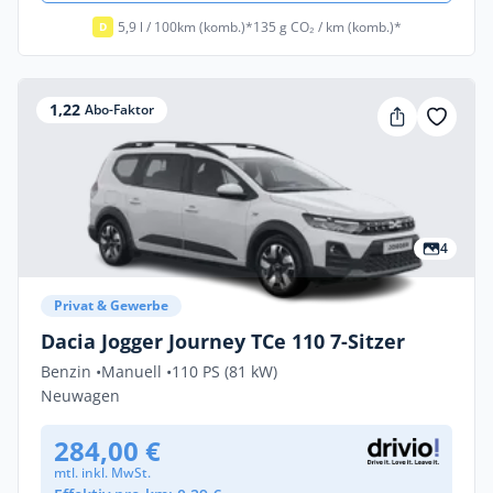
5,9 l / 100km (komb.)*
135 g CO₂ / km (komb.)*
D
1,22
Abo-Faktor
4
Privat & Gewerbe
Dacia Jogger Journey TCe 110 7-Sitzer
Benzin •
Manuell •
110 PS (81 kW)
Neuwagen
284,00 €
mtl. inkl. MwSt.