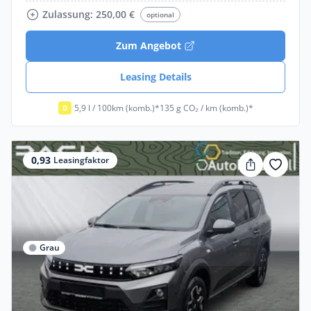
Zulassung: 250,00 €
optional
Zum Angebot
Leasing Details
5,9 l / 100km (komb.)*
135 g CO₂ / km (komb.)*
D
0,93
Leasingfaktor
Grau
Privat & Gewerbe
Dacia Jogger Journey Eco-G 120 auto,