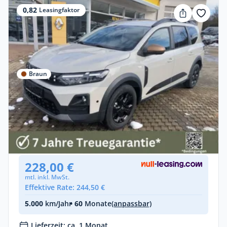
0,82
Leasingfaktor
Braun
Privat
Dacia Jogger Extreme hybrid 155
Benzin •
Automatik •
158 PS (116 kW)
Gebraucht
(3 km)
• EZ: 04/2026
228,00 €
mtl. inkl. MwSt.
Effektive Rate: 244,50 €
5.000
km/Jahr
• 60
Monate
(anpassbar)
Lieferzeit: ca. 1 Monat