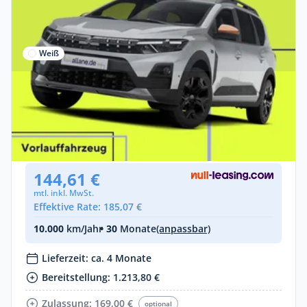
Weiß
Gewerbe & Privat
Dacia TCe 110 Extreme 5-Sitzer
Benzin •
Manuell •
110 PS (81 kW)
Neuwagen
144,61 €
mtl. inkl. MwSt.
Effektive Rate: 185,07 €
10.000
km/Jahr
• 30
Monate
(anpassbar)
Lieferzeit: ca. 4 Monate
Bereitstellung: 1.213,80 €
Zulassung: 169,00 €
optional