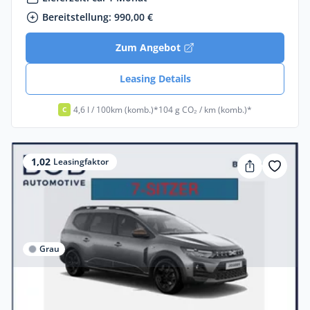
Bereitstellung: 990,00 €
Zum Angebot
Leasing Details
4,6 l / 100km (komb.)*
104 g CO₂ / km (komb.)*
C
1,02
Leasingfaktor
Grau
Privat & Gewerbe
Dacia Jogger Extreme hybrid 155💥 7-