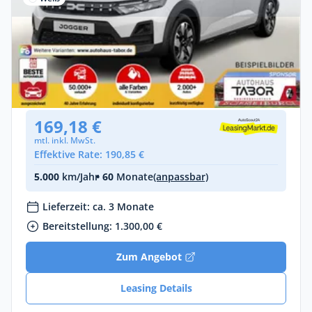
Privat
Dacia Jogger Essential TCe 110
Benzin •
Manuell •
110 PS (81 kW)
Neuwagen
169,18 €
mtl. inkl. MwSt.
Effektive Rate: 190,85 €
5.000
km/Jahr
• 60
Monate
(anpassbar)
Lieferzeit: ca. 3 Monate
Bereitstellung: 1.300,00 €
Zum Angebot
Leasing Details