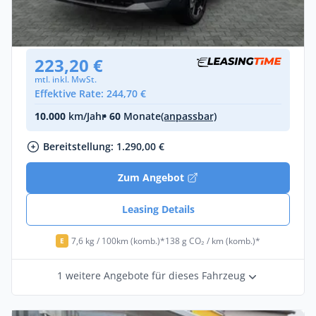
Erdgas •
Automatik •
122 PS (90 kW)
Neuwagen
223,20 €
mtl. inkl. MwSt.
Effektive Rate: 244,70 €
10.000
km/Jahr
• 60
Monate
(anpassbar)
Bereitstellung: 1.290,00 €
Zum Angebot
Leasing Details
7,6 kg / 100km (komb.)*
138 g CO₂ / km (komb.)*
E
1 weitere Angebote für dieses Fahrzeug