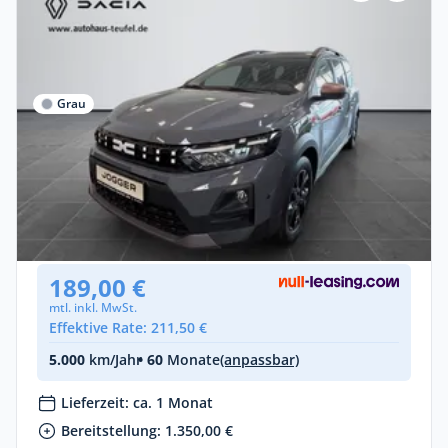
Grau
Privat
Dacia Jogger Extreme TCe 110 "Juli-Boost"
Benzin •
Manuell •
110 PS (81 kW)
Gebraucht
(25 km)
• EZ: 06/2026
189,00 €
mtl. inkl. MwSt.
Effektive Rate: 211,50 €
5.000
km/Jahr
• 60
Monate
(anpassbar)
Lieferzeit: ca. 1 Monat
Bereitstellung: 1.350,00 €