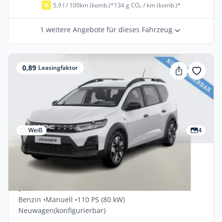
5,9 l / 100km (komb.)*
134 g CO₂ / km (komb.)*
D
1 weitere Angebote für dieses Fahrzeug
0,89
Leasingfaktor
Weiß
4
Gewerbe & Privat
Dacia Jogger Essential TCe 110 Leasing
privat
Benzin •
Manuell •
110 PS (80 kW)
Neuwagen
(konfigurierbar)