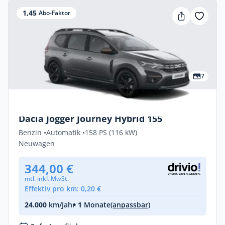
1,45
Abo-Faktor
7
Privat & Gewerbe
Dacia Jogger Journey Hybrid 155
Benzin •
Automatik •
158 PS (116 kW)
Neuwagen
344,00 €
mtl. inkl. MwSt.
Effektiv pro km: 0,20 €
24.000
km/Jahr
• 1
Monate
(anpassbar)