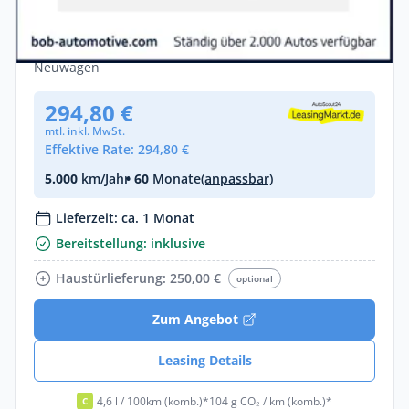
SITZER 💥KEINE ZUSATZKOSTEN_P
Benzin •
Automatik •
158 PS (116 kW)
Neuwagen
294,80 €
mtl. inkl. MwSt.
Effektive Rate: 294,80 €
5.000
km/Jahr
• 60
Monate
(anpassbar)
Lieferzeit: ca. 1 Monat
Bereitstellung: inklusive
Haustürlieferung: 250,00 €
optional
Zum Angebot
Leasing Details
4,6 l / 100km (komb.)*
104 g CO₂ / km (komb.)*
C