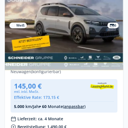
Weiß
6
Gewerbe & Privat
Dacia Jogger Essential ECO-G 120 (MY
2026) 🔸🔸🔸 Schneider-DEAL 🔸🔸🔸
Benzin •
Manuell •
120 PS (88 kW)
Neuwagen
(konfigurierbar)
145,00 €
mtl. inkl. MwSt.
Effektive Rate: 173,15 €
5.000
km/Jahr
• 60
Monate
(anpassbar)
Lieferzeit: ca. 4 Monate
Bereitstellung: 1.490,00 €