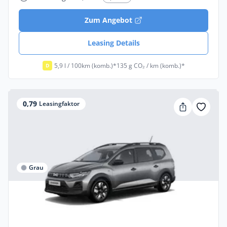
Zum Angebot
Leasing Details
5,9 l / 100km (komb.)*
135 g CO₂ / km (komb.)*
D
0,79
Leasingfaktor
Grau
Privat & Gewerbe
Dacia Jogger Essential Eco-G 120
Erdgas •
Manuell •
114 PS (84 kW)