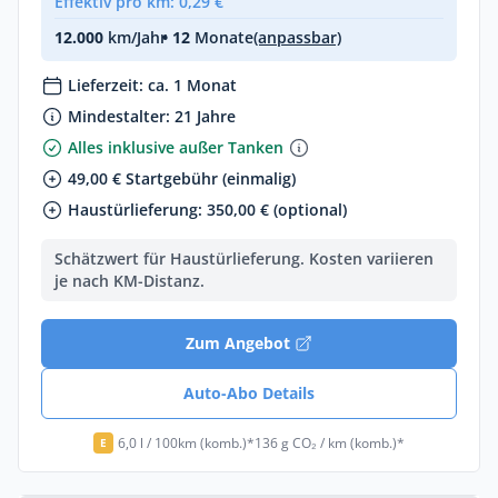
Effektiv pro km: 0,29 €
12.000
km/Jahr
• 12
Monate
(anpassbar)
Lieferzeit: ca. 1 Monat
Mindestalter: 21 Jahre
Alles inklusive außer Tanken
49,00 € Startgebühr (einmalig)
Haustürlieferung: 350,00 € (optional)
Schätzwert für Haustürlieferung. Kosten variieren
je nach KM-Distanz.
Zum Angebot
Auto-Abo Details
6,0 l / 100km (komb.)*
136 g CO₂ / km (komb.)*
E