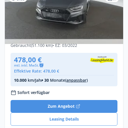
Privat & Gewerbe
Audi S4 Avant 3.0 TDI qu. tiptronic /
SOFORT VERFÜGBAR !
Diesel •
Automatik •
341 PS (251 kW)
Gebraucht
(51.100 km)
• EZ: 03/2022
478,00 €
mtl. inkl. MwSt.
Effektive Rate: 478,00 €
10.000
km/Jahr
• 30
Monate
(anpassbar)
Sofort verfügbar
Zum Angebot
Leasing Details