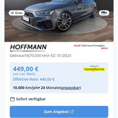
Grau
8
Gewerbe & Privat
Audi S4 Avant -
AHK+Matrix+B&O+HuD+Kamera
Diesel •
Automatik •
341 PS (251 kW)
Gebraucht
(70.030 km)
• EZ: 01/2023
449,00 €
mtl. inkl. MwSt.
Effektive Rate: 449,00 €
10.000
km/Jahr
• 24
Monate
(anpassbar)
Sofort verfügbar
Zum Angebot