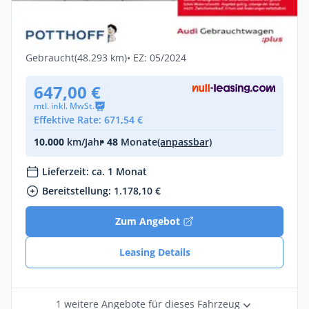
Audi S4 Avant Q PANO NAVI VIRTUAL
SITZHZG PDC
Diesel •
Automatik •
341 PS (251 kW)
Gebraucht
(48.293 km)
• EZ: 05/2024
647,00 €
mtl. inkl. MwSt.
Effektive Rate: 671,54 €
10.000
km/Jahr
• 48
Monate
(anpassbar)
Lieferzeit: ca. 1 Monat
Bereitstellung: 1.178,10 €
Zum Angebot
Leasing Details
1 weitere Angebote für dieses Fahrzeug