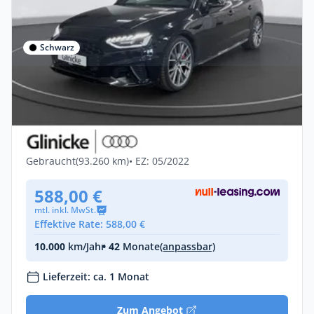
Schwarz
Gewerbe & Privat
Audi S4 Avant 3.0 TDI qu. AHK Matrix LM
19" B&O Navi
Diesel •
Automatik •
341 PS (251 kW)
Gebraucht
(93.260 km)
• EZ: 05/2022
588,00 €
mtl. inkl. MwSt.
Effektive Rate: 588,00 €
10.000
km/Jahr
• 42
Monate
(anpassbar)
Lieferzeit: ca. 1 Monat
Zum Angebot