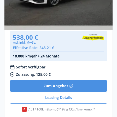
Gewerbe & Privat
Audi S4 Avant 3.0 TDI quattro
Diesel •
Automatik •
341 PS (251 kW)
Gebraucht
(69.347 km)
• EZ: 03/2023
538,00 €
mtl. inkl. MwSt.
Effektive Rate: 543,21 €
10.000
km/Jahr
• 24
Monate
Sofort verfügbar
Zulassung: 125,00 €
Zum Angebot
Leasing Details
7,5 l / 100km (komb.)*
197 g CO₂ / km (komb.)*
G