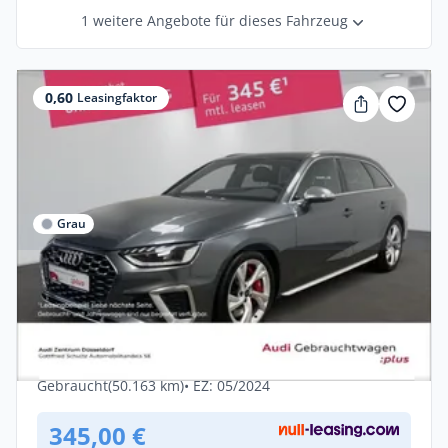
1 weitere Angebote für dieses Fahrzeug
0,60
Leasingfaktor
Grau
Privat
Audi S4 Avant 3.0 TDI quattro CARPLAY
PDC RFK LED
Diesel •
Automatik •
341 PS (251 kW)
Gebraucht
(50.163 km)
• EZ: 05/2024
345,00 €