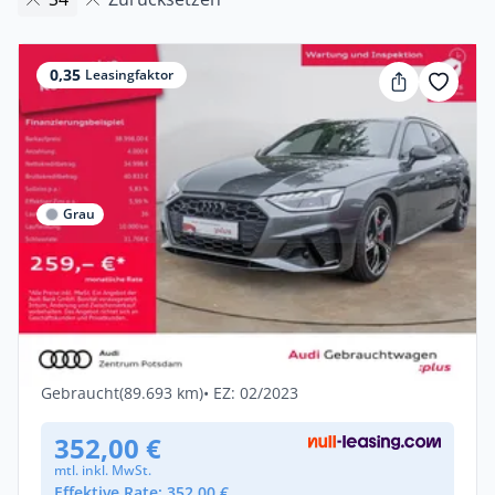
0,35
Leasingfaktor
Grau
Privat & Gewerbe
Audi S4 Avant TDI quattro MATRIX NAVI
PDC VIRTUAL SHZ
Diesel •
Automatik •
341 PS (251 kW)
Gebraucht
(89.693 km)
• EZ: 02/2023
352,00 €
mtl. inkl. MwSt.
Effektive Rate: 352,00 €