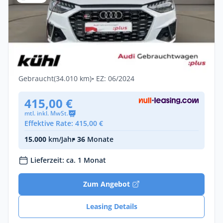
Gewerbe & Privat
Audi S4 Avant 3.0 TDI Q Tip.
LED/Kamera/Navi/AHK
Diesel •
Automatik •
341 PS (251 kW)
Gebraucht
(34.010 km)
• EZ: 06/2024
415,00 €
mtl. inkl. MwSt.
Effektive Rate: 415,00 €
15.000
km/Jahr
• 36
Monate
Lieferzeit: ca. 1 Monat
Zum Angebot
Leasing Details