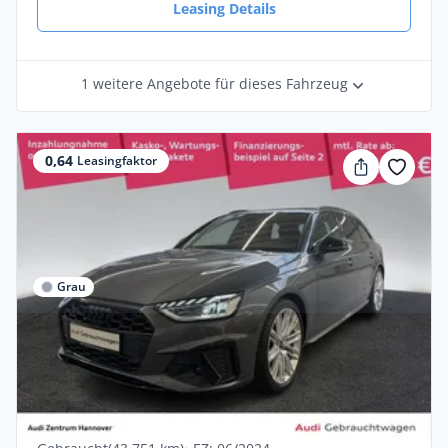
Leasing Details
1 weitere Angebote für dieses Fahrzeug
0,64
Leasingfaktor
Grau
Privat & Gewerbe
Audi S4 Avant 3.0 TDI quattro virtual
Pano AHK
Diesel •
Automatik •
341 PS (251 kW)