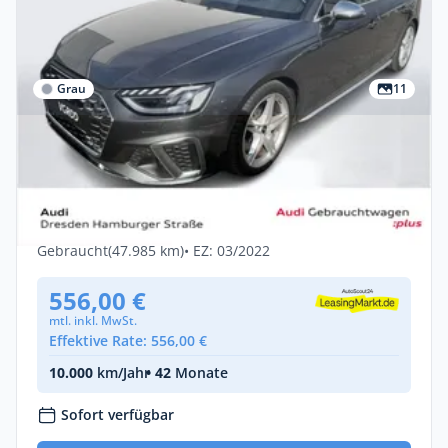
Grau
11
Privat & Gewerbe
Audi S4 Avant TDI tiptronic AHZV B&O
Matrix LED
Diesel •
Automatik •
341 PS (251 kW)
Gebraucht
(47.985 km)
• EZ: 03/2022
556,00 €
mtl. inkl. MwSt.
Effektive Rate: 556,00 €
10.000
km/Jahr
• 42
Monate
Sofort verfügbar