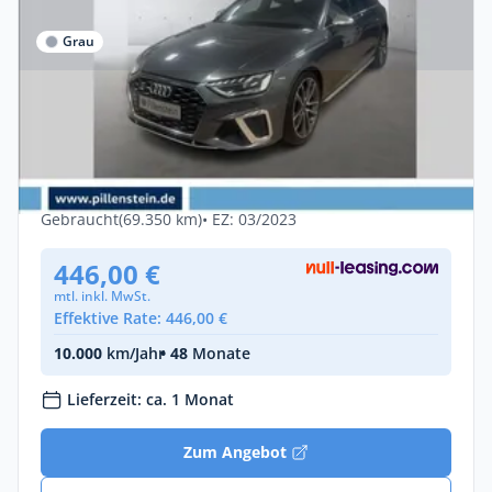
Grau
Privat & Gewerbe
Audi S4 Avant 3.0 TDI qu. tiptr. PANO AHK
NAVI MATRIX
Diesel •
Automatik •
341 PS (251 kW)
Gebraucht
(69.350 km)
• EZ: 03/2023
446,00 €
mtl. inkl. MwSt.
Effektive Rate: 446,00 €
10.000
km/Jahr
• 48
Monate
Lieferzeit: ca. 1 Monat
Zum Angebot