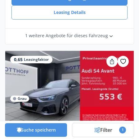
Leasing Details
1 weitere Angebote für dieses Fahrzeug
0,65
Leasingfaktor
Grau
Gewerbe & Privat
Audi S4 Avant Q MATRIX B&O KAMERA
Filter
Suche speichern
1
SITZHZG NAVI+