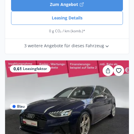
Zum Angebot
Leasing Details
0 g CO₂ / km (komb.)*
3 weitere Angebote für dieses Fahrzeug
0,61
Leasingfaktor
Blau
Privat & Gewerbe
Audi S4 Avant 3.0 TDI quattro virtual