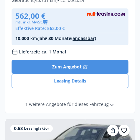
Gebraucht
(43.751 km)
• EZ: 06/2024
562,00 €
mtl. inkl. MwSt.
Effektive Rate: 562,00 €
10.000
km/Jahr
• 30
Monate
(anpassbar)
Lieferzeit: ca. 1 Monat
Zum Angebot
Leasing Details
1 weitere Angebote für dieses Fahrzeug
0,68
Leasingfaktor