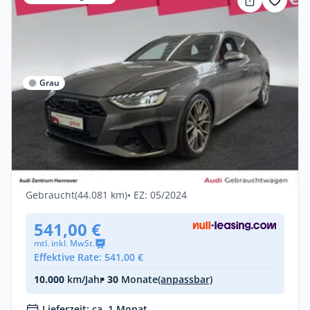
Grau
Privat & Gewerbe
Audi S4 Avant 3.0 TDI quattro Matrix
Kamera AHK Navi
Diesel •
Automatik •
341 PS (251 kW)
Gebraucht
(44.081 km)
• EZ: 05/2024
541,00 €
mtl. inkl. MwSt.
Effektive Rate: 541,00 €
10.000
km/Jahr
• 30
Monate
(anpassbar)
Lieferzeit: ca. 1 Monat