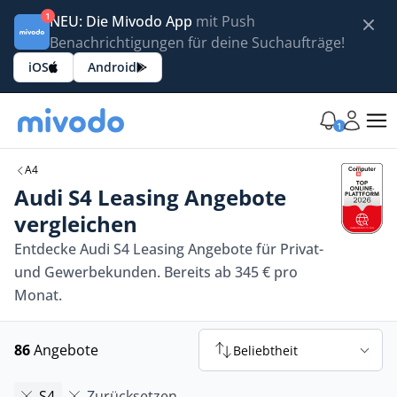
1
NEU: Die Mivodo App
mit Push
Benachrichtigungen für deine Suchaufträge!
iOS
Android
1
A4
Audi S4 Leasing Angebote
vergleichen
Entdecke Audi S4 Leasing Angebote für Privat-
und Gewerbekunden. Bereits ab 345 € pro
Monat.
86
Angebote
Beliebtheit
S4
Zurücksetzen