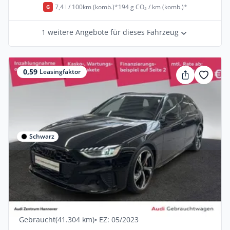
7,4 l / 100km (komb.)*
194 g CO₂ / km (komb.)*
G
1 weitere Angebote für dieses Fahrzeug
0,59
Leasingfaktor
Schwarz
Gewerbe & Privat
Audi S4 Avant 3.0 TDI quattro Matrix
Kamera AHK Navi
Diesel •
Automatik •
341 PS (251 kW)
Gebraucht
(41.304 km)
• EZ: 05/2023