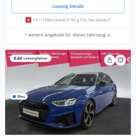
Leasing Details
7,5 l / 100km (komb.)*
197 g CO₂ / km (komb.)*
G
1 weitere Angebote für dieses Fahrzeug
0,65
Leasingfaktor
Blau
Privat & Gewerbe
Audi S4 Avant 3.0 TDI quattro Matrix
Head-Up B&O Kame