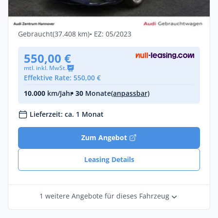
Pano AHK
Diesel •
Automatik •
341 PS (251 kW)
Gebraucht
(37.408 km)
• EZ: 05/2023
550,00 €
mtl. inkl. MwSt.
Effektive Rate: 550,00 €
10.000
km/Jahr
• 30
Monate
(anpassbar)
Lieferzeit: ca. 1 Monat
Zum Angebot
Leasing Details
1 weitere Angebote für dieses Fahrzeug