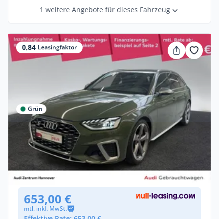
1 weitere Angebote für dieses Fahrzeug
0,84
Leasingfaktor
Grün
Privat & Gewerbe
Audi S4 Avant 3.0 TDI quattro Sitzheizung
Diesel •
Automatik •
341 PS (251 kW)
Gebraucht
(20.698 km)
• EZ: 07/2024
653,00 €
mtl. inkl. MwSt.
Effektive Rate: 653,00 €