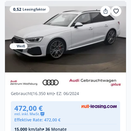
0,52
Leasingfaktor
Weiß
Gewerbe & Privat
Audi S4 Avant 3.0 TDI Tiptronic quattro
Standhzg/Pano
Diesel •
Automatik •
341 PS (251 kW)
Gebraucht
(16.350 km)
• EZ: 06/2024
472,00 €
mtl. inkl. MwSt.
Effektive Rate: 472,00 €
15.000
km/Jahr
• 36
Monate