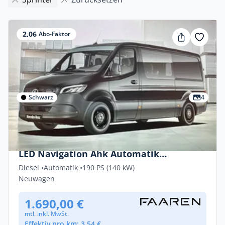
2,06
Abo-Faktor
Schwarz
4
Privat & Gewerbe
Mercedes-Benz Sprinter Sprinter 319 CDI
LED Navigation Ahk Automatik
Standheizung
Diesel •
Automatik •
190 PS (140 kW)
Neuwagen
1.690,00 €
mtl. inkl. MwSt.
Effektiv pro km: 3,54 €