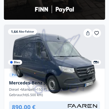
1,64
Abo-Faktor
Blau
6
Privat & Gewerbe
Mercedes-Benz Sprinter L3 H2
Diesel •
Manuell •
150 PS (110 kW)
Gebraucht
(6.500 km)
890,00 €