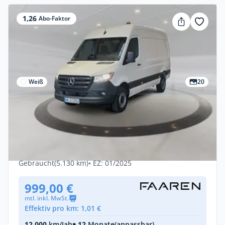
1,26
Abo-Faktor
Weiß
20
Privat & Gewerbe
Mercedes-Benz Sprinter 315 Kasten
++sofort verfügbar++
Diesel •
Manuell •
150 PS (110 kW)
Gebraucht
(5.130 km)
• EZ: 01/2025
999,00 €
mtl. inkl. MwSt.
Effektiv pro km: 1,01 €
12.000
km/Jahr
• 12
Monate
(anpassbar)