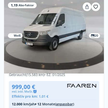
1,19
Abo-Faktor
Weiß
20
Privat & Gewerbe
Mercedes-Benz Sprinter 317 Kasten
++sofort verfügbar++
Diesel •
Manuell •
170 PS (125 kW)
Gebraucht
(15.583 km)
• EZ: 01/2025
999,00 €
mtl. inkl. MwSt.
Effektiv pro km: 1,01 €
12.000
km/Jahr
• 12
Monate
(anpassbar)