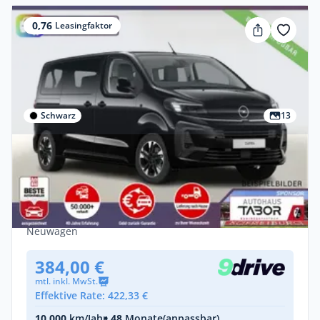
0,76
Leasingfaktor
Schwarz
13
Privat
Opel Zafira 2.2 D 180 AT8 L GS Nav 8-S
Massage SHZ
Diesel •
Automatik •
179 PS (132 kW)
Neuwagen
384,00 €
mtl. inkl. MwSt.
Effektive Rate: 422,33 €
10.000
km/Jahr
• 48
Monate
(anpassbar)