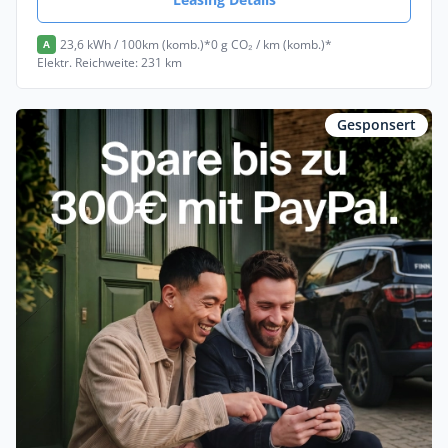
23,6 kWh / 100km (komb.)*
0 g CO₂ / km (komb.)*
A
Elektr. Reichweite: 231 km
Gesponsert