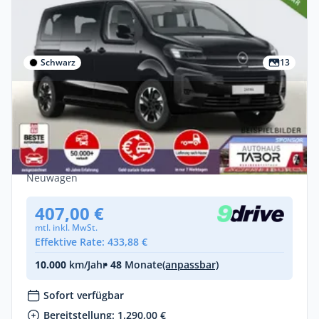
Schwarz
13
Privat
Opel Zafira 2.2 D 180 AT8 L GS Pano Nav 8-
S Massage
Diesel •
Automatik •
179 PS (132 kW)
Neuwagen
407,00 €
mtl. inkl. MwSt.
Effektive Rate: 433,88 €
10.000
km/Jahr
• 48
Monate
(anpassbar)
Sofort verfügbar
Bereitstellung: 1.290,00 €