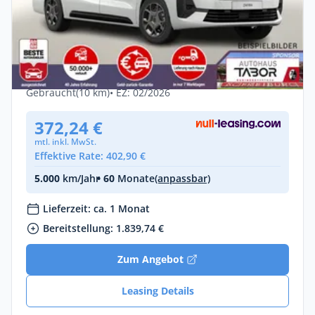
Privat & Gewerbe
Opel Zafira 2.2 D 180 AT8 XL Edition LED
UVP-24%*
Diesel •
Automatik •
179 PS (132 kW)
Gebraucht
(10 km)
• EZ: 02/2026
372,24 €
mtl. inkl. MwSt.
Effektive Rate: 402,90 €
5.000
km/Jahr
• 60
Monate
(anpassbar)
Lieferzeit: ca. 1 Monat
Bereitstellung: 1.839,74 €
Zum Angebot
Leasing Details