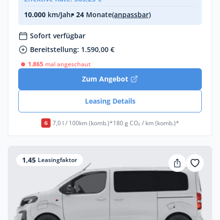
10.000
km/Jahr
• 24
Monate
(anpassbar)
Sofort verfügbar
Bereitstellung: 1.590,00 €
1.865
mal angeschaut
Zum Angebot
Leasing Details
7,0 l / 100km (komb.)*
180 g CO₂ / km (komb.)*
G
1,45
Leasingfaktor