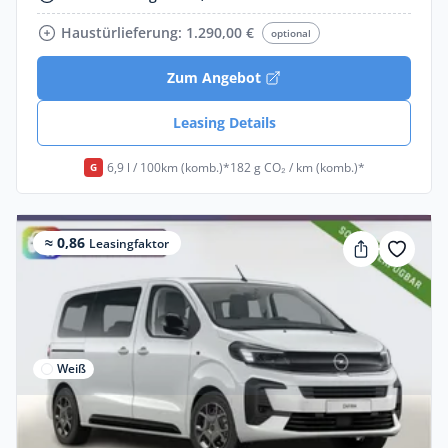
Haustürlieferung: 1.290,00 €
optional
Zum Angebot
Leasing Details
6,9 l / 100km (komb.)*
182 g CO₂ / km (komb.)*
G
≈ 0,86
Leasingfaktor
Weiß
Privat & Gewerbe