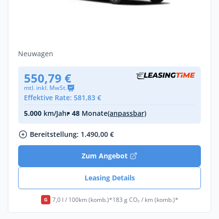
Opel Zafira Edition B22LC UE64 2.2L DIES
8-Stufen-Automatikgetriebe
Diesel •
Automatik •
179 PS (132 kW)
Neuwagen
550,79 €
mtl. inkl. MwSt.
Effektive Rate: 581,83 €
5.000
km/Jahr
• 48
Monate
(anpassbar)
Bereitstellung: 1.490,00 €
Zum Angebot
Leasing Details
7,0 l / 100km (komb.)*
183 g CO₂ / km (komb.)*
G