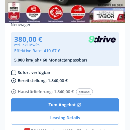
Opel Zafira 2.2 D 180 AT8 L Edition LED
Nav Kam Temp
Diesel •
Automatik •
179 PS (132 kW)
Neuwagen
380,00 €
mtl. inkl. MwSt.
Effektive Rate: 410,67 €
5.000
km/Jahr
• 60
Monate
(anpassbar)
Sofort verfügbar
Bereitstellung: 1.840,00 €
Haustürlieferung: 1.840,00 €
optional
Zum Angebot
Leasing Details