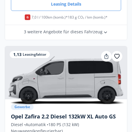
Leasing Details
7,0 l / 100km (komb.)*
183 g CO₂ / km (komb.)*
G
3 weitere Angebote für dieses Fahrzeug
1,13
Leasingfaktor
Gewerbe
Opel Zafira 2.2 Diesel 132kW XL Auto GS
Diesel •
Automatik •
180 PS (132 kW)
Neuwagen
(konfigurierbar)