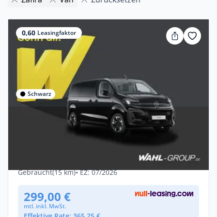
0,60
Leasingfaktor
Schwarz
Privat & Gewerbe
Deal
Opel Zafira 2.2 Diesel 180 PS |
Tageszulassung
Diesel •
Automatik •
179 PS (132 kW)
Gebraucht
(15 km)
• EZ: 07/2026
299,00 €
mtl. inkl. MwSt.
Effektive Rate: 365,25 €