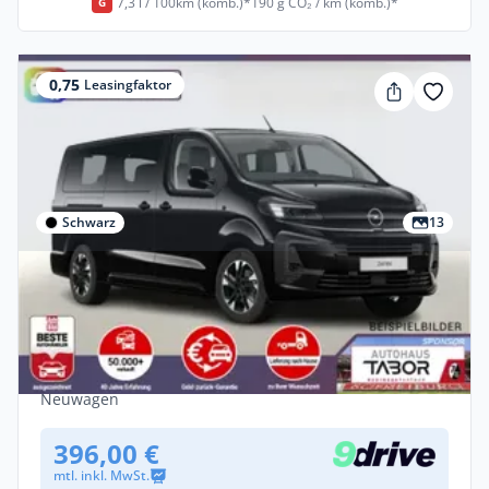
7,3 l / 100km (komb.)*
190 g CO₂ / km (komb.)*
G
0,75
Leasingfaktor
Schwarz
13
Privat
Opel Zafira 2.2 D 180 AT8 XL GS StandH
AHK Nav Kam
Diesel •
Automatik •
179 PS (132 kW)
Neuwagen
396,00 €
mtl. inkl. MwSt.