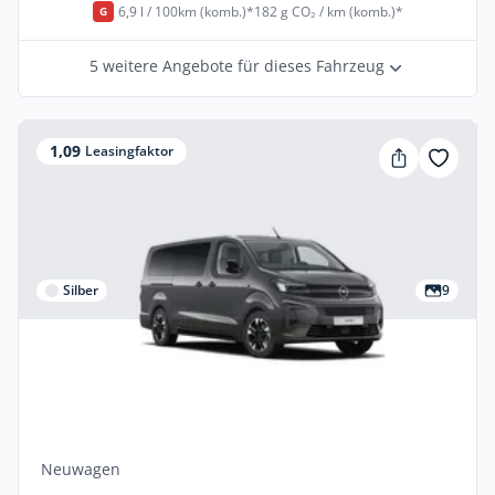
6,9 l / 100km (komb.)*
182 g CO₂ / km (komb.)*
G
5 weitere Angebote für dieses Fahrzeug
1,09
Leasingfaktor
Silber
9
Privat
Opel Zafira GS B22LC UE64 2.2L DIES 8-
Stufen-Automatikgetriebe
Diesel •
Automatik •
179 PS (132 kW)
Neuwagen