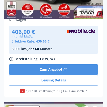
Opel Zafira 2.2 D 180 AT8 L Edition Nav
AHK Kam Temp
Diesel •
Automatik •
179 PS (132 kW)
Neuwagen
406,00 €
mtl. inkl. MwSt.
Effektive Rate: 436,66 €
5.000
km/Jahr
• 60
Monate
Bereitstellung: 1.839,74 €
Zum Angebot
Leasing Details
6,0 l / 100km (komb.)*
181 g CO₂ / km (komb.)*
G