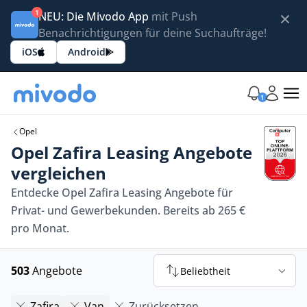
1
NEU: Die Mivodo App
mit Push
Benachrichtigungen für deine Suchaufträge!
iOS
Android
1
Opel
Opel Zafira Leasing Angebote
vergleichen
Entdecke Opel Zafira Leasing Angebote für
Privat- und Gewerbekunden. Bereits ab 265 €
pro Monat.
503
Angebote
Beliebtheit
Zafira
Van
Zurücksetzen