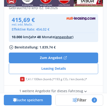
Diesel •
Automatik •
179 PS (132 kW)
Gebraucht
(10 km)
• EZ: 04/2026
415,69 €
mtl. inkl. MwSt.
Effektive Rate: 454,02 €
10.000
km/Jahr
• 48
Monate
(anpassbar)
Bereitstellung: 1.839,74 €
Zum Angebot
Leasing Details
7,4 l / 100km (komb.)*
193 g CO₂ / km (komb.)*
G
1 weitere Angebote für dieses Fahrzeug
Filter
Suche speichern
2