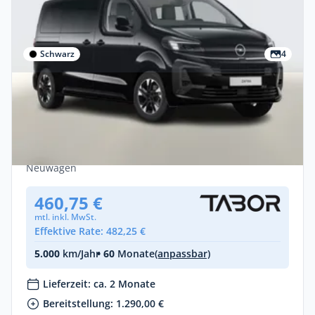
Schwarz
4
Privat & Gewerbe
Opel Zafira M GS 7-S Massage SHZ
DesignP StandH ACC Leasing privat
Diesel •
Automatik •
179 PS (131 kW)
Neuwagen
460,75 €
mtl. inkl. MwSt.
Effektive Rate: 482,25 €
5.000
km/Jahr
• 60
Monate
(anpassbar)
Lieferzeit: ca. 2 Monate
Bereitstellung: 1.290,00 €