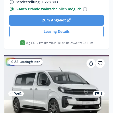
Bereitstellung: 1.273,30 €
E-Auto Prämie wahrscheinlich möglich
Zum Angebot
Leasing Details
0 g CO₂ / km (komb.)*
Elektr. Reichweite: 231 km
A
0,85
Leasingfaktor
Weiß
13
Privat