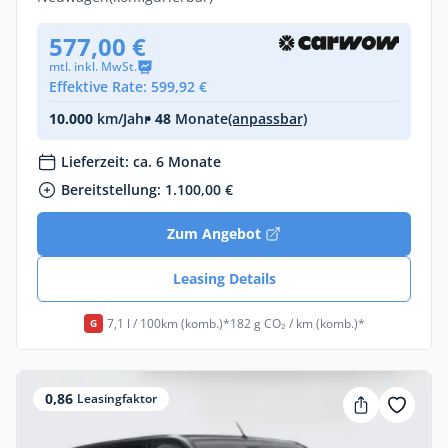
577,00 €
mtl. inkl. MwSt.
Effektive Rate: 599,92 €
10.000
km/Jahr
• 48
Monate
(anpassbar)
Lieferzeit: ca. 6 Monate
Bereitstellung: 1.100,00 €
Zum Angebot
Leasing Details
7,1 l / 100km (komb.)*
182 g CO₂ / km (komb.)*
G
0,86
Leasingfaktor