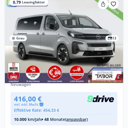
0,79
Leasingfaktor
Grau
13
Gewerbe
Opel Zafira 2.2 D 180 AT8 XL GS PanoD
AHK Nav Massage
Diesel •
Automatik •
179 PS (132 kW)
Neuwagen
416,00 €
mtl. inkl. MwSt.
Effektive Rate: 454,33 €
10.000
km/Jahr
• 48
Monate
(anpassbar)