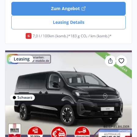
Zum Angebot
Leasing Details
7,0 l / 100km (komb.)*
183 g CO₂ / km (komb.)*
G
Leasing
Schwarz
Privat & Gewerbe
Opel Zafira 2.2 D 180 AT8 XL GS Pano Nav
AHK Massage