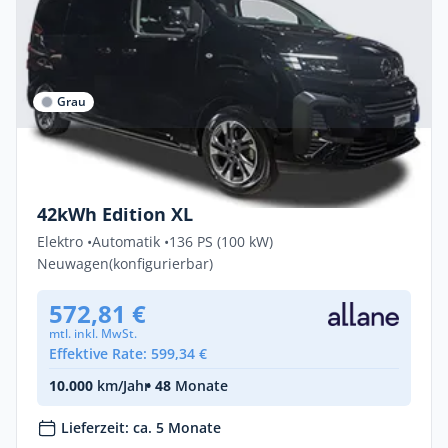
Grau
Gewerbe & Privat
Opel Zafira Electric EDITION 100 kW
42kWh Edition XL
Elektro •
Automatik •
136 PS (100 kW)
Neuwagen
(konfigurierbar)
572,81 €
mtl. inkl. MwSt.
Effektive Rate: 599,34 €
10.000
km/Jahr
• 48
Monate
Lieferzeit: ca. 5 Monate