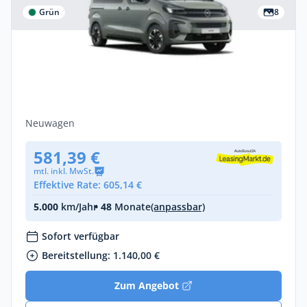
Grün
8
Privat
Opel Zafira Edition B22LC UE64 2.2L DIES
8-Stufen-Automatikgetriebe
Diesel •
Automatik •
179 PS (132 kW)
Neuwagen
581,39 €
mtl. inkl. MwSt.
Effektive Rate: 605,14 €
5.000
km/Jahr
• 48
Monate
(anpassbar)
Sofort verfügbar
Bereitstellung: 1.140,00 €
Zum Angebot