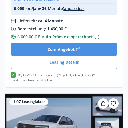
5.000
km/Jahr
• 36
Monate
(anpassbar)
Lieferzeit: ca. 4 Monate
Bereitstellung: 1.490,00 €
6.000,00 € E-Auto Prämie eingerechnet
Zum Angebot
Leasing Details
18,3 kWh / 100km (komb.)*
0 g CO₂ / km (komb.)*
A
Elektr. Reichweite: 308 km
1,07
Leasingfaktor