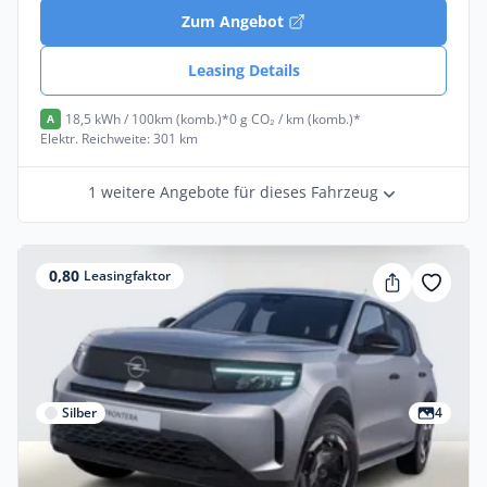
Zum Angebot
Leasing Details
18,5 kWh / 100km (komb.)*
0 g CO₂ / km (komb.)*
A
Elektr. Reichweite: 301 km
1 weitere Angebote für dieses Fahrzeug
0,80
Leasingfaktor
Silber
4
Gewerbe & Privat