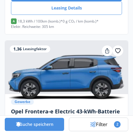
Leasing Details
18,3 kWh / 100km (komb.)*
0 g CO₂ / km (komb.)*
A
Elektr. Reichweite: 305 km
1,36
Leasingfaktor
Gewerbe
Opel Frontera-e Electric 43-kWh-Batterie
83kW GS
Filter
Suche speichern
2
Elektro •
Automatik •
113 PS (83 kW)