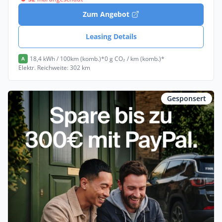
Zum Angebot
Leasing Details
18,4 kWh / 100km (komb.)*
0 g CO₂ / km (komb.)*
A
Elektr. Reichweite: 302 km
Gesponsert