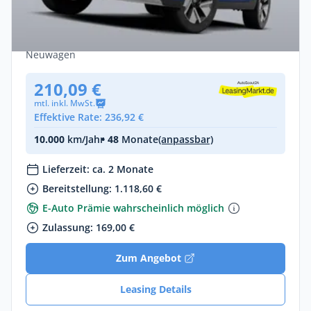
Opel Frontera Electric 52-kWh-Batterie
83kW Edition - Vorlauffahrzeug!
Elektro •
Automatik •
113 PS (83 kW)
Neuwagen
210,09 €
mtl. inkl. MwSt.
Effektive Rate: 236,92 €
10.000
km/Jahr
• 48
Monate
(anpassbar)
Lieferzeit: ca. 2 Monate
Bereitstellung: 1.118,60 €
E-Auto Prämie wahrscheinlich möglich
Zulassung: 169,00 €
Zum Angebot
Leasing Details