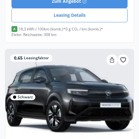
Zum Angebot
Leasing Details
18,3 kWh / 100km (komb.)*
0 g CO₂ / km (komb.)*
A
Elektr. Reichweite: 308 km
0,65
Leasingfaktor
Schwarz
Privat
Opel Frontera Electric 44-kWh-Edition !
4000€ Anz. !