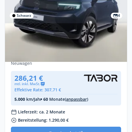
Schwarz
4
Privat & Gewerbe
Opel Frontera 44kWh Ultimate WinterP
SHZ LHZ Nav Kam Leasing privat
Elektro •
Automatik •
112 PS (82 kW)
Neuwagen
286,21 €
mtl. inkl. MwSt.
Effektive Rate: 307,71 €
5.000
km/Jahr
• 60
Monate
(anpassbar)
Lieferzeit: ca. 2 Monate
Bereitstellung: 1.290,00 €