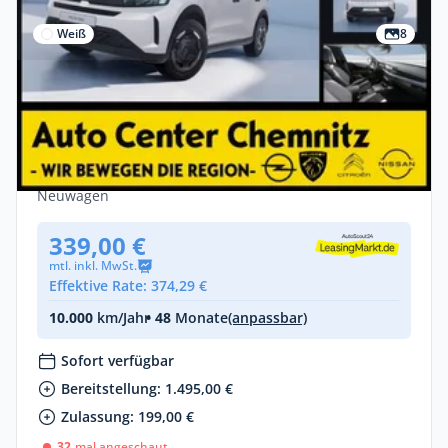
Weiß
8
Privat
Opel Frontera Edition Elektro *Schnell
Verfügbar*Privat*
Elektro •
Automatik •
113 PS (83 kW)
Neuwagen
339,00 €
mtl. inkl. MwSt.
Effektive Rate: 374,29 €
10.000
km/Jahr
• 48
Monate
(anpassbar)
Sofort verfügbar
Bereitstellung: 1.495,00 €
Zulassung: 199,00 €
32
mal angeschaut