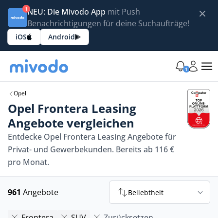
1
NEU: Die Mivodo App
mit Push
Benachrichtigungen für deine Suchaufträge!
iOS
Android
1
Opel
Opel Frontera Leasing
Angebote vergleichen
Entdecke Opel Frontera Leasing Angebote für
Privat- und Gewerbekunden. Bereits ab 116 €
pro Monat.
961
Angebote
Beliebtheit
Frontera
SUV
Zurücksetzen