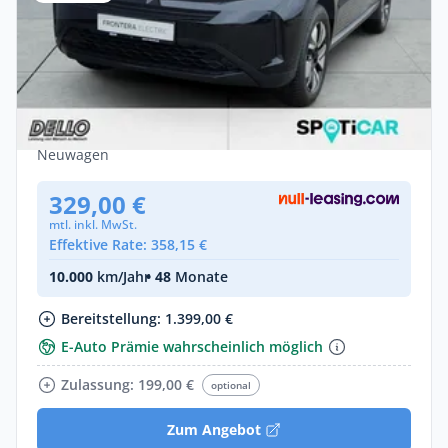
Privat
Opel Frontera Electric Edition 83kW
Komfort Tech-Pake
Elektro •
Automatik •
113 PS (83 kW)
Neuwagen
329,00 €
mtl. inkl. MwSt.
Effektive Rate: 358,15 €
10.000
km/Jahr
• 48
Monate
Bereitstellung: 1.399,00 €
E-Auto Prämie wahrscheinlich möglich
Zulassung: 199,00 €
optional
Zum Angebot