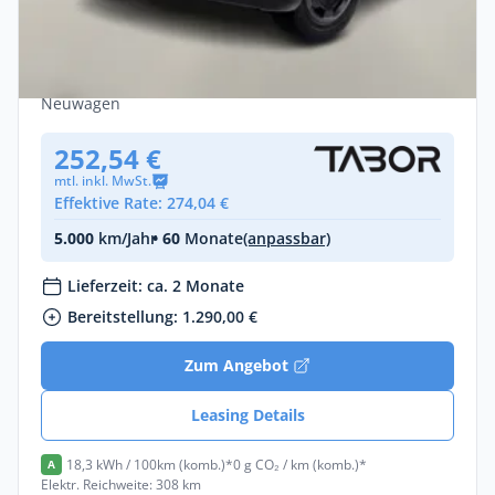
Opel Frontera 44kWh KomfortP SHZ LHZ
PDC Leasing privat
Elektro •
Automatik •
112 PS (82 kW)
Neuwagen
252,54 €
mtl. inkl. MwSt.
Effektive Rate: 274,04 €
5.000
km/Jahr
• 60
Monate
(anpassbar)
Lieferzeit: ca. 2 Monate
Bereitstellung: 1.290,00 €
Zum Angebot
Leasing Details
18,3 kWh / 100km (komb.)*
0 g CO₂ / km (komb.)*
A
Elektr. Reichweite: 308 km