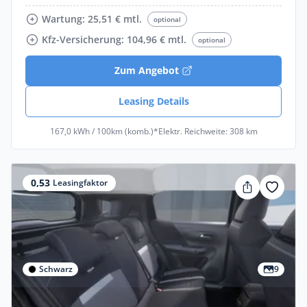
Wartung: 25,51 € mtl.
optional
Kfz-Versicherung: 104,96 € mtl.
optional
Zum Angebot
Leasing Details
167,0 kWh / 100km (komb.)*
Elektr. Reichweite: 308 km
0,53
Leasingfaktor
Schwarz
9
Privat