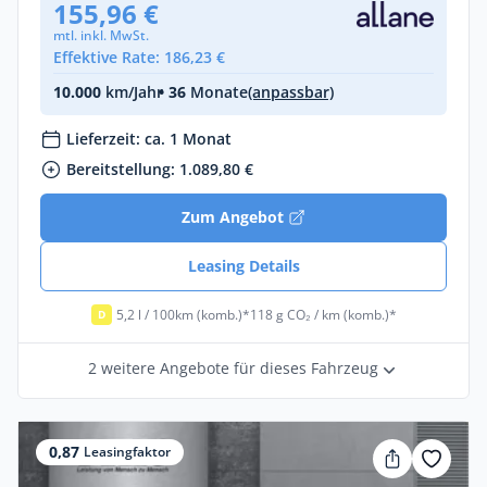
155,96 €
mtl. inkl. MwSt.
Effektive Rate: 186,23 €
10.000
km/Jahr
• 36
Monate
(anpassbar)
Lieferzeit: ca. 1 Monat
Bereitstellung: 1.089,80 €
Zum Angebot
Leasing Details
5,2 l / 100km (komb.)*
118 g CO₂ / km (komb.)*
D
2 weitere Angebote für dieses Fahrzeug
0,87
Leasingfaktor