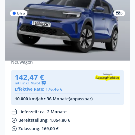
Blau
5
Privat
Opel Frontera Hybrid 81kW Edition eDCT -
Vorlauffahrzeug!
Benzin •
Automatik •
110 PS (81 kW)
Neuwagen
142,47 €
mtl. inkl. MwSt.
Effektive Rate: 176,46 €
10.000
km/Jahr
• 36
Monate
(anpassbar)
Lieferzeit: ca. 2 Monate
Bereitstellung: 1.054,80 €
Zulassung: 169,00 €