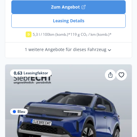
Zum Angebot
Leasing Details
5,3 l / 100km (komb.)*
119 g CO₂ / km (komb.)*
D
1 weitere Angebote für dieses Fahrzeug
0,63
Leasingfaktor
Blau
Privat