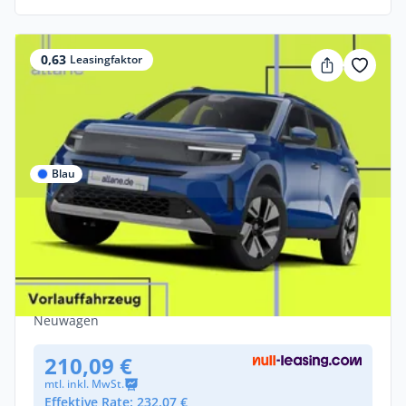
0,63
Leasingfaktor
Blau
Privat & Gewerbe
Opel Frontera Electric 54-kWh-Batterie
83kW Edition
Elektro •
Automatik •
113 PS (83 kW)
Neuwagen
210,09 €
mtl. inkl. MwSt.
Effektive Rate: 232,07 €