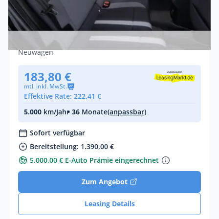
Opel Frontera GS BEV Automatik-
Elektroantrieb
Elektro •
Automatik •
113 PS (83 kW)
Neuwagen
183,80 €
mtl. inkl. MwSt.
Effektive Rate: 222,41 €
5.000
km/Jahr
• 36
Monate
(anpassbar)
Sofort verfügbar
Bereitstellung: 1.390,00 €
5.000,00 € E-Auto Prämie eingerechnet
Zum Angebot
Leasing Details