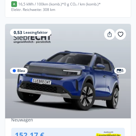
16,5 kWh / 100km (komb.)*
0 g CO₂ / km (komb.)*
A
Elektr. Reichweite: 308 km
0,53
Leasingfaktor
Blau
5
Privat
Opel Frontera Hybrid 81kW Ultimate
eDCT - Vorlauffahrzeug!
Benzin •
Automatik •
110 PS (81 kW)
Neuwagen
152,17 €