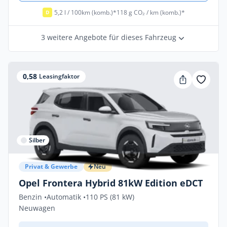
5,2 l / 100km (komb.)*
118 g CO₂ / km (komb.)*
D
3 weitere Angebote für dieses Fahrzeug
0,58
Leasingfaktor
Silber
Privat & Gewerbe
Neu
Opel Frontera Hybrid 81kW Edition eDCT
Benzin •
Automatik •
110 PS (81 kW)
Neuwagen