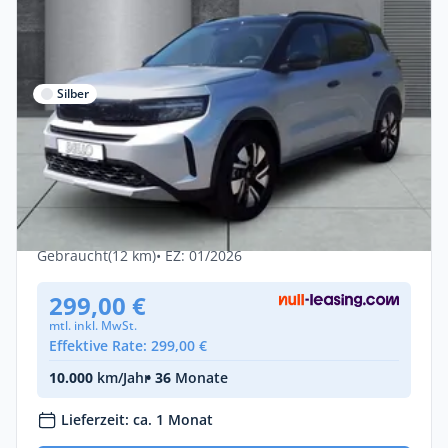
Silber
Privat
Opel Frontera Electric GS mit 11kw-Lader
Tech-Paket N
Elektro •
Automatik •
113 PS (83 kW)
Gebraucht
(12 km)
• EZ: 01/2026
299,00 €
mtl. inkl. MwSt.
Effektive Rate: 299,00 €
10.000
km/Jahr
• 36
Monate
Lieferzeit: ca. 1 Monat