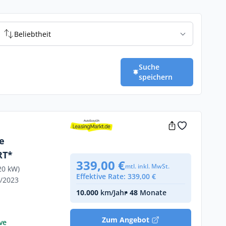
Beliebtheit
Suche
speichern
e
RT*
339,00 €
mtl. inkl. MwSt.
20 kW)
Effektive Rate: 339,00 €
4/2023
10.000
km/Jahr
• 48
Monate
Zum Angebot
ve