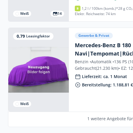
1,2 l / 100km (komb.)*
28 g CO₂
B
Weiß
14
Elektr. Reichweite: 74 km
Gewerbe & Privat
0,79
Leasingfaktor
Mercedes-Benz B 180
Navi|Tempomat|Rück
Benzin •
Automatik •
136 PS (1
Gebraucht
(21.230 km)
• EZ: 1
Lieferzeit: ca. 1 Monat
Bereitstellung: 1.188,81 
Weiß
1 weitere Angebote fü