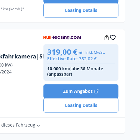
 / km (komb.)*
Leasing Details
319,00 €
mtl. inkl. MwSt.
fahrkamera|Sitzheizung
Effektive Rate: 352,02 €
00 kW)
10.000
km/Jahr
• 36
Monate
2/2024
(anpassbar)
€
Zum Angebot
Leasing Details
r dieses Fahrzeug