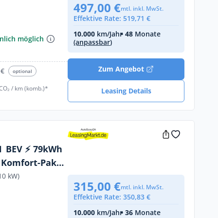
kunden⚡
497,00 €
mtl. inkl. MwSt.
Effektive Rate: 519,71 €
€
10.000
km/Jahr
• 48
Monate
nlich möglich
(anpassbar)
Zum Angebot
 €
optional
 CO₂ / km (komb.)*
Leasing Details
 ⚡ 79kWh
10 kW)
315,00 €
mtl. inkl. MwSt.
Effektive Rate: 350,83 €
10.000
km/Jahr
• 36
Monate
€