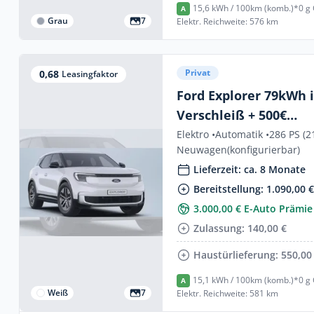
15,6 kWh / 100km (komb.)*
0 g
A
Grau
7
Elektr. Reichweite: 576 km
Privat
0,68
Leasingfaktor
Ford Explorer 79kWh i
Verschleiß + 500€
Ladeguthaben⚡3.000€
Elektro •
Automatik •
286 PS (2
Neuwagen
(konfigurierbar)
Anzahlung⚡für Priva
Lieferzeit: ca. 8 Monate
Bereitstellung: 1.090,00 
3.000,00 € E-Auto Prämie
Zulassung: 140,00 €
Haustürlieferung: 550,00
15,1 kWh / 100km (komb.)*
0 g
A
Weiß
7
Elektr. Reichweite: 581 km