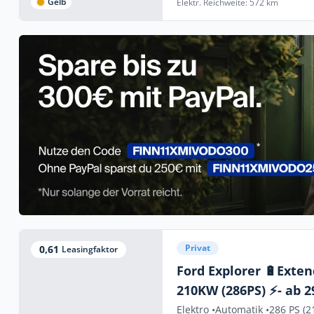
Gelb
Elektr. Reichweite: 572 km
Privat
0,61
Leasingfaktor
Ford Explorer 🔋Exte
210KW (286PS) ⚡- ab 2
3.000 Euro E-Prämie💰 i
Elektro •
Automatik •
286 PS (2