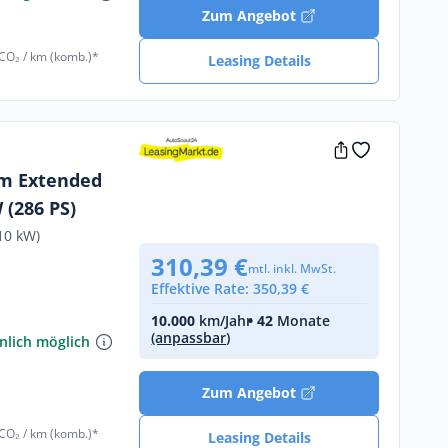
Zum Angebot
 CO₂ / km (komb.)*
Leasing Details
um Extended
 (286 PS)
10 kW)
310,39 €
mtl. inkl. MwSt.
Effektive Rate: 350,39 €
€
10.000
km/Jahr
• 42
Monate
(anpassbar)
nlich möglich
Zum Angebot
 CO₂ / km (komb.)*
Leasing Details