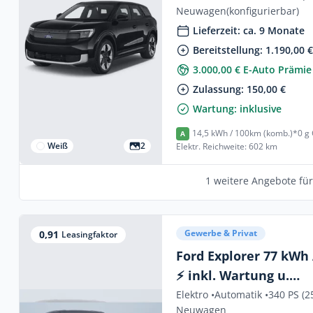
Neuwagen
(konfigurierbar)
Wartung- und Versch
Lieferzeit: ca. 9 Monate
Bereitstellung: 1.190,00 
3.000,00 € E-Auto Prämie
Zulassung: 150,00 €
Wartung: inklusive
14,5 kWh / 100km (komb.)*
0 g
A
Weiß
2
Elektr. Reichweite: 602 km
1 weitere Angebote fü
Gewerbe & Privat
0,91
Leasingfaktor
Ford Explorer 77 kW
⚡ inkl. Wartung u.
Verschleiß⚡SOFORT-V
Elektro •
Automatik •
340 PS (2
Neuwagen