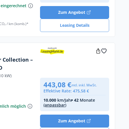
 eingerechnet
Zum Angebot
 CO₂ / km (komb.)*
Leasing Details
 Collection –
D
10 kW)
443,08 €
mtl. inkl. MwSt.
Effektive Rate: 475,58 €
€
10.000
km/Jahr
• 42
Monate
(anpassbar)
nlich möglich
Zum Angebot