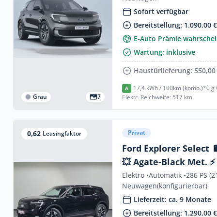
Privat- und Gewerbe
Sofort verfügbar
Bereitstellung: 1.090,00 
E-Auto Prämie wahrschei
Wartung: inklusive
Haustürlieferung: 550,00
17,4 kWh / 100km (komb.)*
0 g
A
Grau
7
Elektr. Reichweite: 517 km
Privat
0,62
Leasingfaktor
Ford Explorer Select 🔋 BEV
💥 Agate-Black Met. ⚡ Komfort-Paket
💥
Elektro •
Automatik •
286 PS (2
Neuwagen
(konfigurierbar)
Lieferzeit: ca. 9 Monate
Bereitstellung: 1.290,00 