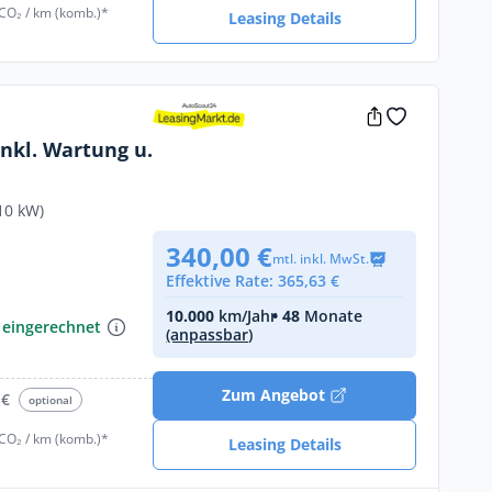
 CO₂ / km (komb.)*
Leasing Details
nkl. Wartung u.
 Förderung als
10 kW)
tkunde
340,00 €
mtl. inkl. MwSt.
Effektive Rate: 365,63 €
€
10.000
km/Jahr
• 48
Monate
 eingerechnet
(anpassbar)
Zum Angebot
 €
optional
 CO₂ / km (komb.)*
Leasing Details