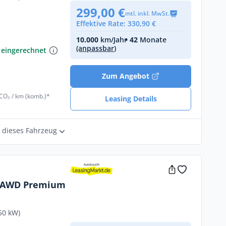
299,00 €
l
mtl. inkl. MwSt.
Effektive Rate: 330,90 €
€
10.000
km/Jahr
• 42
Monate
(anpassbar)
 eingerechnet
Zum Angebot
 CO₂ / km (komb.)*
Leasing Details
r dieses Fahrzeug
h AWD Premium
erfügbar ⚡ für
50 kW)