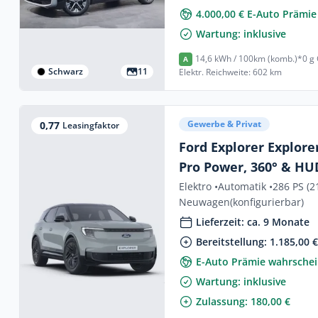
4.000,00 € E-Auto Prämie
Wartung: inklusive
14,6 kWh / 100km (komb.)*
0 g
A
Schwarz
11
Elektr. Reichweite: 602 km
Gewerbe & Privat
0,77
Leasingfaktor
Ford Explorer Explorer
Pro Power, 360° & HU
Elektro •
Automatik •
286 PS (2
Neuwagen
(konfigurierbar)
Lieferzeit: ca. 9 Monate
Bereitstellung: 1.185,00 
E-Auto Prämie wahrschei
Wartung: inklusive
Zulassung: 180,00 €