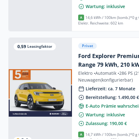
Wartung: inklusive
14,6 kWh / 100km (komb.)*
0 g
A
Elektr. Reichweite: 602 km
Privat
0,59
Leasingfaktor
Ford Explorer Premi
Range 79 kWh, 210 kW
Elektro •
Automatik •
286 PS (2
Neuwagen
(konfigurierbar)
Lieferzeit: ca. 7 Monate
Bereitstellung: 1.490,00 
E-Auto Prämie wahrschei
Wartung: inklusive
Zulassung: 190,00 €
14,7 kWh / 100km (komb.)*
0 g
A