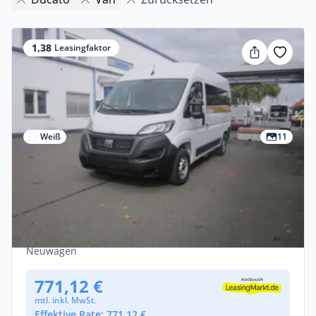
1,38
Leasingfaktor
Weiß
11
Privat & Gewerbe
Fiat Ducato Kombi 9-Sitzer mit
Einzelsitzen 🚀 SOFORT-VERFÜGBAR 🚀
Diesel •
Manuell •
120 PS (88 kW)
Neuwagen
771,12 €
mtl. inkl. MwSt.
Effektive Rate: 771,12 €