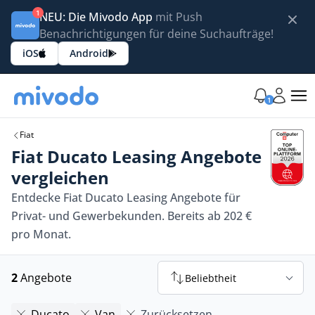
1
NEU: Die Mivodo App
mit Push
Benachrichtigungen für deine Suchaufträge!
iOS
Android
1
Fiat
Fiat Ducato Leasing Angebote
vergleichen
Entdecke Fiat Ducato Leasing Angebote für
Privat- und Gewerbekunden. Bereits ab 202 €
pro Monat.
2
Angebote
Beliebtheit
Ducato
Van
Zurücksetzen