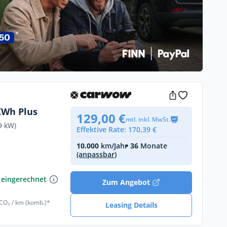
KWh Plus
129,00 €
mtl. inkl. MwSt.
9 kW)
Effektive Rate: 170,39 €
10.000
km/Jahr
• 36
Monate
(anpassbar)
€
 eingerechnet
Zum Angebot
 CO₂ / km (komb.)*
Leasing Details