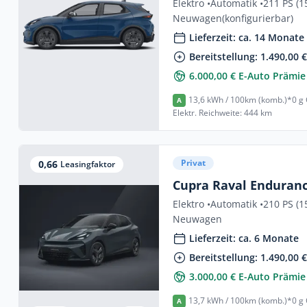
Elektro •
Automatik •
211 PS (1
Neuwagen
(konfigurierbar)
Lieferzeit: ca. 14 Monate
Bereitstellung: 1.490,00 
6.000,00 € E-Auto Prämie
13,6 kWh / 100km (komb.)*
0 g
A
Elektr. Reichweite: 444 km
Privat
0,66
Leasingfaktor
Cupra Raval Enduran
Elektro •
Automatik •
210 PS (1
Neuwagen
Lieferzeit: ca. 6 Monate
Bereitstellung: 1.490,00 
3.000,00 € E-Auto Prämie
13,7 kWh / 100km (komb.)*
0 g
A