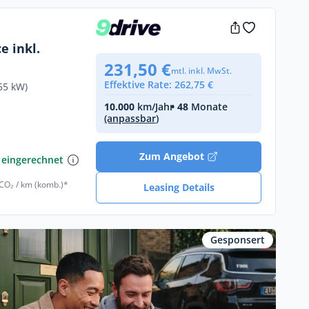
e inkl.
231,50 €
mtl. inkl. MwSt.
Effektive Rate: 262,75 €
55 kW)
10.000
km/Jahr
• 48
Monate
(anpassbar)
€
Zum Angebot
 eingerechnet
 CO₂ / km (komb.)*
Leasing Details
Gesponsert