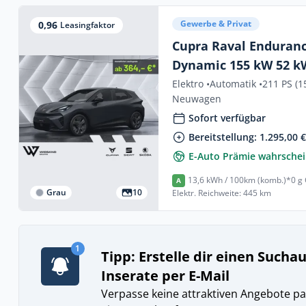
Gewerbe & Privat
0,96
Leasingfaktor
Cupra Raval Enduranc
Dynamic 155 kW 52 
Elektro •
Automatik •
211 PS (1
Neuwagen
Sofort verfügbar
Bereitstellung: 1.295,00 
E-Auto Prämie wahrschei
13,6 kWh / 100km (komb.)*
0 g
A
Grau
10
Elektr. Reichweite: 445 km
1
Tipp: Erstelle dir einen Sucha
Inserate per E-Mail
Verpasse keine attraktiven Angebote pa