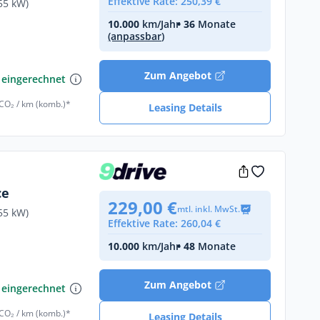
Effektive Rate: 250,39 €
55 kW)
10.000
km/Jahr
• 36
Monate
(anpassbar)
€
Zum Angebot
 eingerechnet
 CO₂ / km (komb.)*
Leasing Details
ce
229,00 €
mtl. inkl. MwSt.
55 kW)
Effektive Rate: 260,04 €
10.000
km/Jahr
• 48
Monate
€
Zum Angebot
 eingerechnet
 CO₂ / km (komb.)*
Leasing Details