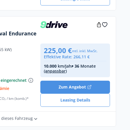
val Endurance
225,00 €
55 kW)
mtl. inkl. MwSt.
Effektive Rate: 266,11 €
10.000
km/Jahr
• 36
Monate
(anpassbar)
€
 eingerechnet
Zum Angebot
rämie
 CO₂ / km (komb.)*
Leasing Details
r dieses Fahrzeug