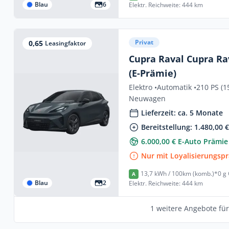
Blau
6
Elektr. Reichweite: 444 km
Privat
0,65
Leasingfaktor
Cupra Raval Cupra Ra
(E-Prämie)
Elektro •
Automatik •
210 PS (1
Neuwagen
Lieferzeit: ca. 5 Monate
Bereitstellung: 1.480,00 
6.000,00 € E-Auto Prämie
Nur mit Loyalisierungsp
13,7 kWh / 100km (komb.)*
0 g
A
Blau
2
Elektr. Reichweite: 444 km
1 weitere Angebote fü