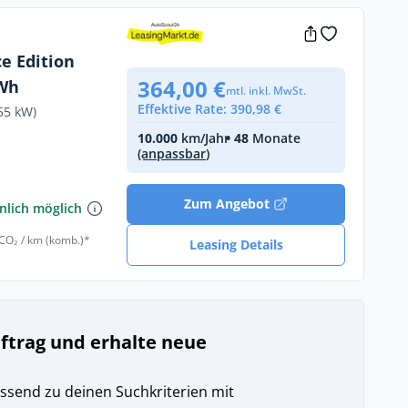
e Edition
364,00 €
kWh
mtl. inkl. MwSt.
Effektive Rate: 390,98 €
55 kW)
10.000
km/Jahr
• 48
Monate
(anpassbar)
€
Zum Angebot
nlich möglich
 CO₂ / km (komb.)*
Leasing Details
uftrag und erhalte neue
ssend zu deinen Suchkriterien mit