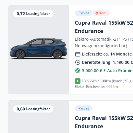
Privat
Deal
0,72
Leasingfaktor
Cupra Raval 155kW 
Endurance
Elektro •
Automatik •
211 PS (1
Neuwagen
(konfigurierbar)
Lieferzeit: ca. 14 Monate
Bereitstellung: 1.490,00 
3.000,00 € E-Auto Prämie
13,6 kWh / 100km (komb.)*
0 g
A
Elektr. Reichweite: 444 km
Privat
0,60
Leasingfaktor
Cupra Raval 155kW 
Endurance