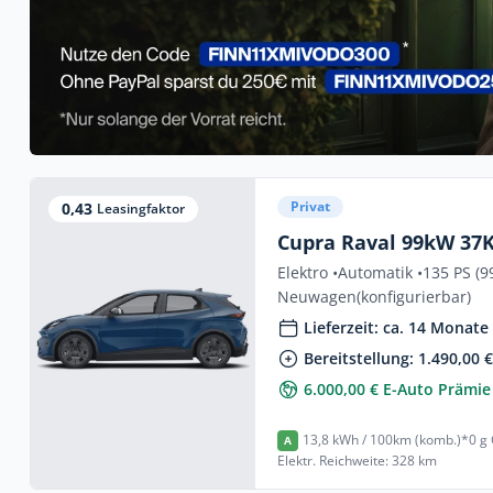
Privat
0,43
Leasingfaktor
Cupra Raval 99kW 37
Elektro •
Automatik •
135 PS (9
Neuwagen
(konfigurierbar)
Lieferzeit: ca. 14 Monate
Bereitstellung: 1.490,00 
6.000,00 € E-Auto Prämie
13,8 kWh / 100km (komb.)*
0 g
A
Elektr. Reichweite: 328 km