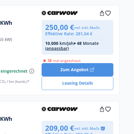
52KWh
250,00 €
mtl. inkl. MwSt.
Effektive Rate: 281,04 €
55 kW)
10.000
km/Jahr
• 48
Monate
(anpassbar)
38
mal angeschaut
€
Zum Angebot
 eingerechnet
 CO₂ / km (komb.)*
Leasing Details
52KWh
209,00 €
mtl. inkl. MwSt.