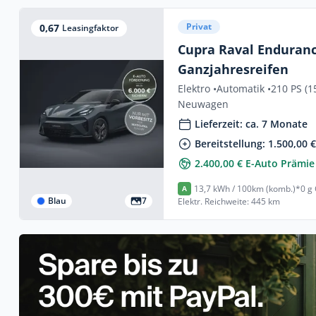
Privat
0,67
Leasingfaktor
Cupra Raval Enduranc
Ganzjahresreifen
Elektro •
Automatik •
210 PS (1
Neuwagen
Lieferzeit: ca. 7 Monate
Bereitstellung: 1.500,00 
2.400,00 € E-Auto Prämie
13,7 kWh / 100km (komb.)*
0 g
A
Blau
7
Elektr. Reichweite: 445 km