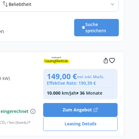
Beliebtheit
Suche
speichern
en
149,00 €
mtl. inkl. MwSt.
9 kW)
Effektive Rate: 190,39 €
10.000
km/Jahr
• 36
Monate
€
Zum Angebot
 eingerechnet
 CO₂ / km (komb.)*
Leasing Details