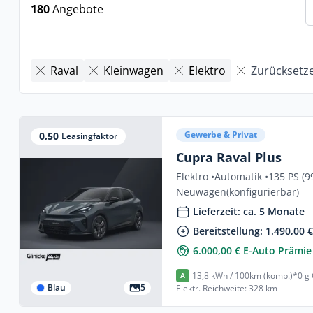
180
Angebote
Raval
Kleinwagen
Elektro
Zurücksetz
Gewerbe & Privat
0,50
Leasingfaktor
Cupra Raval Plus
Elektro •
Automatik •
135 PS (9
Neuwagen
(konfigurierbar)
Lieferzeit: ca. 5 Monate
Bereitstellung: 1.490,00 
6.000,00 € E-Auto Prämie
13,8 kWh / 100km (komb.)*
0 g
A
Blau
5
Elektr. Reichweite: 328 km