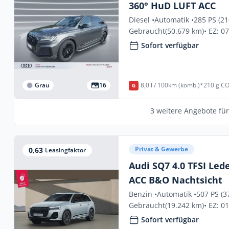
360° HuD LUFT ACC
Diesel •
Automatik •
285 PS (2
Gebraucht
(50.679 km)
• EZ: 0
Sofort verfügbar
Grau
16
8,0 l / 100km (komb.)*
210 g CO
G
3 weitere Angebote fü
Privat & Gewerbe
0,63
Leasingfaktor
Audi SQ7 4.0 TFSI Led
ACC B&O Nachtsicht
Benzin •
Automatik •
507 PS (3
Gebraucht
(19.242 km)
• EZ: 0
Sofort verfügbar