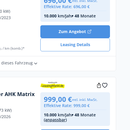
696,00 €
mtl. inkl. MwSt.
Effektive Rate: 696,00 €
10 kW)
10.000
km/Jahr
• 48
Monate
7/2023
Zum Angebot
Leasing Details
₂ / km (komb.)*
r dieses Fahrzeug
er AHK Matrix
999,00 €
mtl. inkl. MwSt.
Effektive Rate: 999,00 €
73 kW)
10.000
km/Jahr
• 48
Monate
1/2026
(anpassbar)