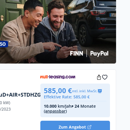
585,00 €
mtl. inkl. MwSt.
uD+AIR+STDHZG+360°
Effektive Rate: 585,00 €
10 kW)
10.000
km/Jahr
• 24
Monate
7/2023
(anpassbar)
Zum Angebot