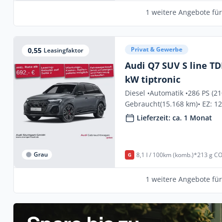
1 weitere Angebote fü
Privat & Gewerbe
0,55
Leasingfaktor
Audi Q7 SUV S line TD
kW tiptronic
Diesel •
Automatik •
286 PS (2
Gebraucht
(15.168 km)
• EZ: 1
Lieferzeit: ca. 1 Monat
Grau
8,1 l / 100km (komb.)*
213 g CO
G
1 weitere Angebote fü