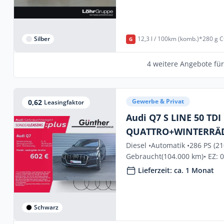
Silber
12,3 l / 100km (komb.)*
280 g C
G
4 weitere Angebote fü
Gewerbe & Privat
0,62
Leasingfaktor
Audi Q7 S LINE 50 TDI
QUATTRO+WINTERRÄ
Diesel •
Automatik •
286 PS (2
Gebraucht
(104.000 km)
• EZ: 
Lieferzeit: ca. 1 Monat
Schwarz