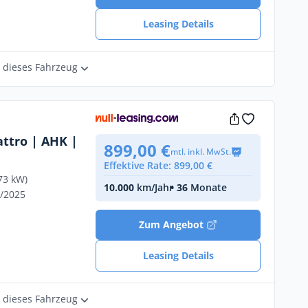
Leasing Details
r dieses Fahrzeug
attro | AHK |
899,00 €
mtl. inkl. MwSt.
Effektive Rate: 899,00 €
73 kW)
10.000
km/Jahr
• 36
Monate
7/2025
Zum Angebot
Leasing Details
r dieses Fahrzeug