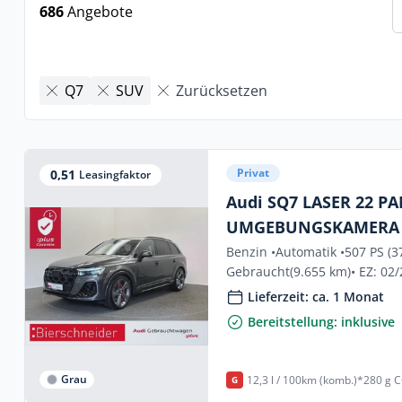
686
Angebote
Q7
SUV
Zurücksetzen
Privat
0,51
Leasingfaktor
Audi SQ7 LASER 22 P
UMGEBUNGSKAMERA 
SO
Benzin •
Automatik •
507 PS (3
Gebraucht
(9.655 km)
• EZ: 02
Lieferzeit: ca. 1 Monat
Bereitstellung: inklusive
Grau
12,3 l / 100km (komb.)*
280 g C
G