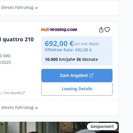
r dieses Fahrzeug
I quattro 210
692,00 €
mtl. inkl. MwSt.
Effektive Rate: 692,00 €
10 kW)
10.000
km/Jahr
• 36
Monate
2/2025
Zum Angebot
Leasing Details
₂ / km (komb.)*
r dieses Fahrzeug
Gesponsert