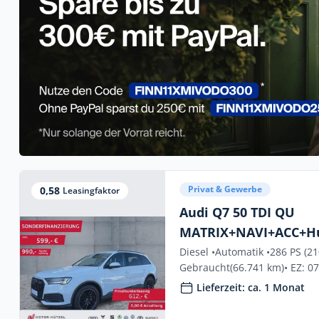
Privat & Gewerbe
0,58
Leasingfaktor
Audi Q7 50 TDI QU
MATRIX+NAVI+ACC+H
Diesel •
Automatik •
286 PS (2
Gebraucht
(66.741 km)
• EZ: 0
Lieferzeit: ca. 1 Monat