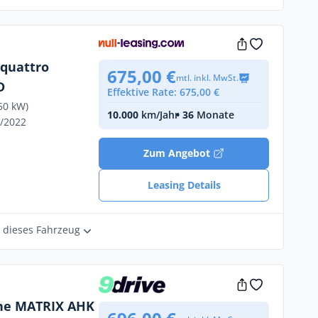
 quattro
675,00 €
mtl. inkl. MwSt.
D
Effektive Rate: 675,00 €
50 kW)
10.000
km/Jahr
• 36
Monate
6/2022
Zum Angebot
Leasing Details
r dieses Fahrzeug
line MATRIX AHK