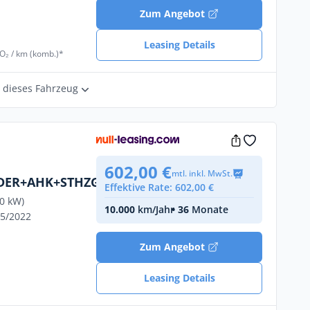
Zum Angebot
Leasing Details
O₂ / km (komb.)*
r dieses Fahrzeug
602,00 €
mtl. inkl. MwSt.
DER+AHK+STHZG+
Effektive Rate: 602,00 €
10 kW)
10.000
km/Jahr
• 36
Monate
05/2022
Zum Angebot
Leasing Details