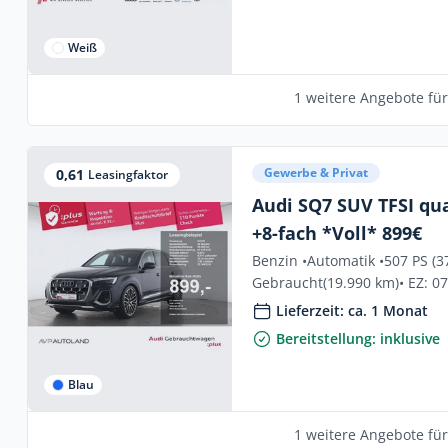
Weiß
1 weitere Angebote fü
Gewerbe & Privat
0,61
Leasingfaktor
Audi SQ7 SUV TFSI qu
+8-fach *Voll* 899€
Benzin •
Automatik •
507 PS (3
Gebraucht
(19.990 km)
• EZ: 0
Lieferzeit: ca. 1 Monat
Bereitstellung: inklusive
Blau
1 weitere Angebote fü