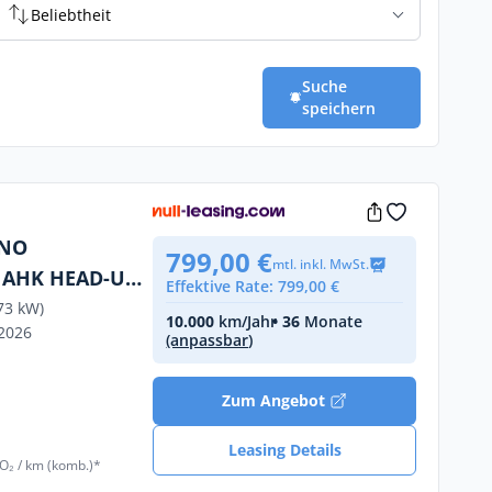
Beliebtheit
Suche
speichern
ANO
799,00 €
mtl. inkl. MwSt.
AHK HEAD-UP
Effektive Rate: 799,00 €
73 kW)
10.000
km/Jahr
• 36
Monate
/2026
(anpassbar)
Zum Angebot
Leasing Details
O₂ / km (komb.)*