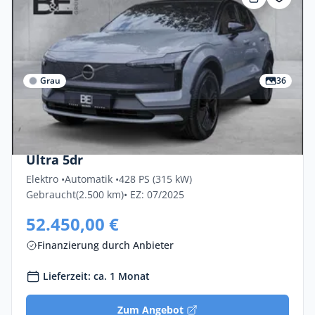
Grau
36
Gewerbe & Privat
Volvo Ex30 Twin Motor Performance AWD
Ultra 5dr
Elektro •
Automatik •
428 PS (315 kW)
Gebraucht
(2.500 km)
• EZ: 07/2025
52.450,00 €
Finanzierung durch Anbieter
Lieferzeit: ca. 1 Monat
Zum Angebot