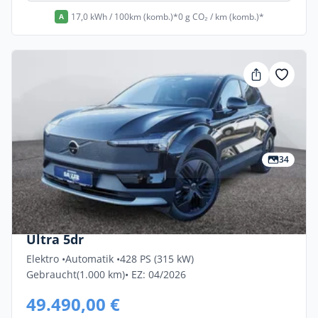
17,0 kWh / 100km (komb.)*
0 g CO₂ / km (komb.)*
A
34
Privat & Gewerbe
Volvo Ex30 Twin Motor Performance AWD
Ultra 5dr
Elektro •
Automatik •
428 PS (315 kW)
Gebraucht
(1.000 km)
• EZ: 04/2026
49.490,00 €