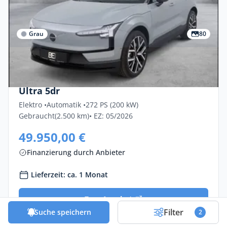
Grau
80
Privat & Gewerbe
Volvo Ex30 Single Motor Extended Range
Ultra 5dr
Elektro •
Automatik •
272 PS (200 kW)
Gebraucht
(2.500 km)
• EZ: 05/2026
49.950,00 €
Finanzierung durch Anbieter
Lieferzeit: ca. 1 Monat
Zum Angebot
Filter
Suche speichern
2
Finanzierung vergleichen