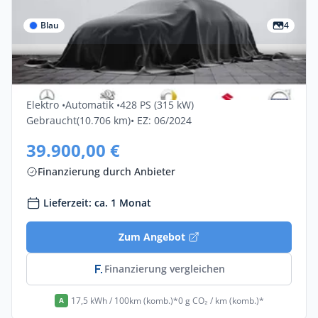
Blau
4
Gewerbe & Privat
Volvo Ex30 P8 AWD Electric Ultra 5dr
Elektro •
Automatik •
428 PS (315 kW)
Gebraucht
(10.706 km)
• EZ: 06/2024
39.900,00 €
Finanzierung durch Anbieter
Lieferzeit: ca. 1 Monat
Zum Angebot
Finanzierung vergleichen
17,5 kWh / 100km (komb.)*
0 g CO₂ / km (komb.)*
A