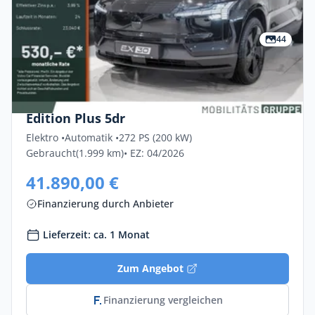
44
Privat & Gewerbe
Volvo Ex30 Single Motor Ext Rg Black
Edition Plus 5dr
Elektro •
Automatik •
272 PS (200 kW)
Gebraucht
(1.999 km)
• EZ: 04/2026
41.890,00 €
Finanzierung durch Anbieter
Lieferzeit: ca. 1 Monat
Zum Angebot
Finanzierung vergleichen