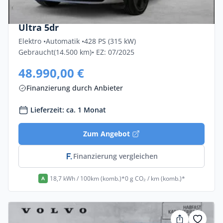
Volvo Ex30 Twin Motor Performance AWD
Ultra 5dr
Elektro •
Automatik •
428 PS (315 kW)
Gebraucht
(14.500 km)
• EZ: 07/2025
48.990,00 €
Finanzierung durch Anbieter
Lieferzeit: ca. 1 Monat
Zum Angebot
Finanzierung vergleichen
18,7 kWh / 100km (komb.)*
0 g CO₂ / km (komb.)*
A