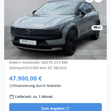
40
Gewerbe & Privat
Volvo Ex30 Twin Motor Performance AWD
Ultra 5dr
Elektro •
Automatik •
428 PS (315 kW)
Gebraucht
(10.000 km)
• EZ: 08/2025
47.900,00 €
Finanzierung durch Anbieter
Lieferzeit: ca. 1 Monat
Zum Angebot