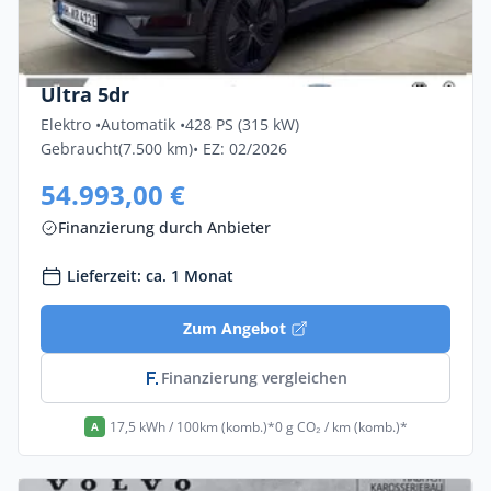
Privat & Gewerbe
Volvo Ex30 Twin Motor Performance AWD
Ultra 5dr
Elektro •
Automatik •
428 PS (315 kW)
Gebraucht
(7.500 km)
• EZ: 02/2026
54.993,00 €
Finanzierung durch Anbieter
Lieferzeit: ca. 1 Monat
Zum Angebot
Finanzierung vergleichen
17,5 kWh / 100km (komb.)*
0 g CO₂ / km (komb.)*
A