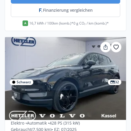
Finanzierung vergleichen
16,7 kWh / 100km (komb.)*
0 g CO₂ / km (komb.)*
A
Schwarz
32
Privat & Gewerbe
Volvo Ex30 Twin Motor Perform AWD
Black Edit Plus 5dr
Elektro •
Automatik •
428 PS (315 kW)
Gebraucht
(7.500 km)
• EZ: 07/2025