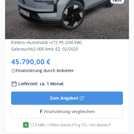
36
Privat & Gewerbe
Volvo Ex30 Single Motor Extended Range
Ultra 5dr
Elektro •
Automatik •
272 PS (200 kW)
Gebraucht
(2.000 km)
• EZ: 02/2025
45.790,00 €
Finanzierung durch Anbieter
Lieferzeit: ca. 1 Monat
Zum Angebot
Finanzierung vergleichen
17,0 kWh / 100km (komb.)*
0 g CO₂ / km (komb.)*
A