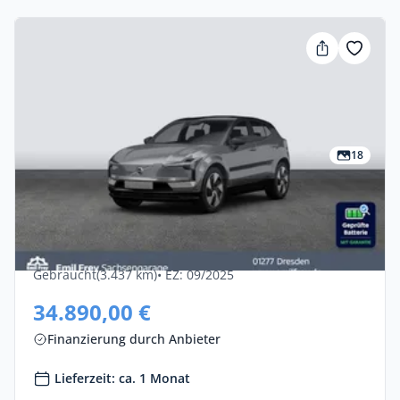
18
Privat & Gewerbe
Volvo Ex30 Single Motor Plus 5dr
Elektro •
Automatik •
272 PS (200 kW)
Gebraucht
(3.437 km)
• EZ: 09/2025
34.890,00 €
Finanzierung durch Anbieter
Lieferzeit: ca. 1 Monat