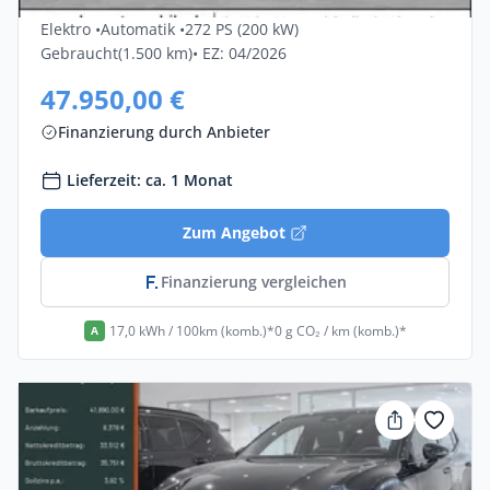
Elektro •
Automatik •
272 PS (200 kW)
Gebraucht
(1.500 km)
• EZ: 04/2026
47.950,00 €
Finanzierung durch Anbieter
Lieferzeit: ca. 1 Monat
Zum Angebot
Finanzierung vergleichen
17,0 kWh / 100km (komb.)*
0 g CO₂ / km (komb.)*
A