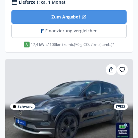
Lieferzeit: ca. 1 Monat
Zum Angebot
Finanzierung vergleichen
17,4 kWh / 100km (komb.)*
0 g CO₂ / km (komb.)*
A
Schwarz
32
Gewerbe & Privat
Volvo Ex30 Twin Motor Performance AWD