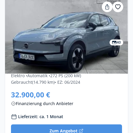
40
Gewerbe & Privat
Volvo Ex30 Single Motor Plus 5dr
Elektro •
Automatik •
272 PS (200 kW)
Gebraucht
(14.790 km)
• EZ: 06/2024
32.900,00 €
Finanzierung durch Anbieter
Lieferzeit: ca. 1 Monat
Zum Angebot