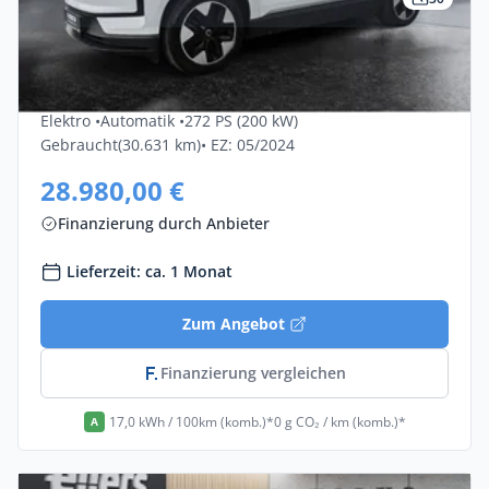
Privat & Gewerbe
Volvo Ex30 Single Motor Core 5dr
Elektro •
Automatik •
272 PS (200 kW)
Gebraucht
(30.631 km)
• EZ: 05/2024
28.980,00 €
Finanzierung durch Anbieter
Lieferzeit: ca. 1 Monat
Zum Angebot
Finanzierung vergleichen
17,0 kWh / 100km (komb.)*
0 g CO₂ / km (komb.)*
A