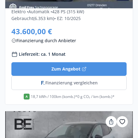
Ultra 5dr
Elektro •
Automatik •
428 PS (315 kW)
Gebraucht
(6.353 km)
• EZ: 10/2025
43.600,00 €
Finanzierung durch Anbieter
Lieferzeit: ca. 1 Monat
Zum Angebot
Finanzierung vergleichen
18,7 kWh / 100km (komb.)*
0 g CO₂ / km (komb.)*
A