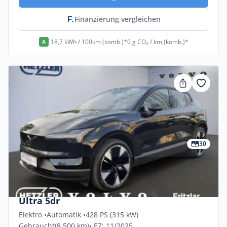
Finanzierung vergleichen
18,7 kWh / 100km (komb.)*
0 g CO₂ / km (komb.)*
A
30
Privat & Gewerbe
Volvo Ex30 Twin Motor Performance AWD
Ultra 5dr
Elektro •
Automatik •
428 PS (315 kW)
Gebraucht
(8.500 km)
• EZ: 11/2025