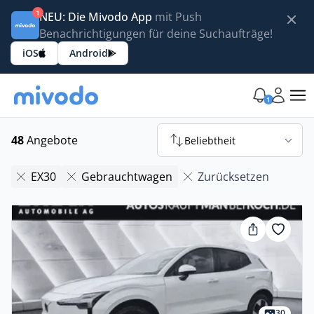
1
NEU: Die Mivodo App
mit Push
Benachrichtigungen für deine Suchaufträge!
iOS
Android
1
48
Angebote
Beliebtheit
EX30
Gebrauchtwagen
Zurücksetzen
30