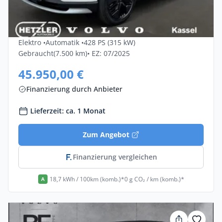
Volvo Ex30 Twin Motor Performance AWD
Ultra 5dr
Elektro •
Automatik •
428 PS (315 kW)
Gebraucht
(7.500 km)
• EZ: 07/2025
45.950,00 €
Finanzierung durch Anbieter
Lieferzeit: ca. 1 Monat
Zum Angebot
Finanzierung vergleichen
18,7 kWh / 100km (komb.)*
0 g CO₂ / km (komb.)*
A