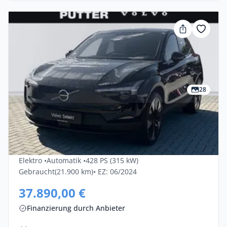
28
Privat & Gewerbe
Volvo Ex30 Twin Motor Performance AWD
Ultra 5dr
Elektro •
Automatik •
428 PS (315 kW)
Gebraucht
(21.900 km)
• EZ: 06/2024
37.890,00 €
Finanzierung durch Anbieter