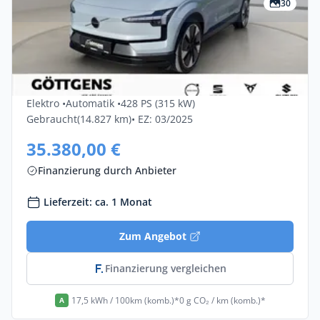
30
Privat & Gewerbe
Volvo Ex30 Twin Motor Performance AWD
Plus 5dr
Elektro •
Automatik •
428 PS (315 kW)
Gebraucht
(14.827 km)
• EZ: 03/2025
35.380,00 €
Finanzierung durch Anbieter
Lieferzeit: ca. 1 Monat
Zum Angebot
Finanzierung vergleichen
17,5 kWh / 100km (komb.)*
0 g CO₂ / km (komb.)*
A