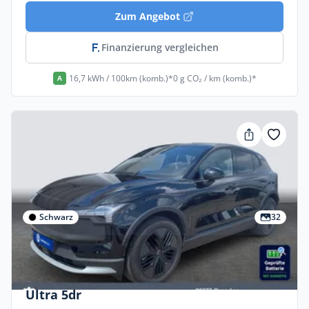
Zum Angebot
Finanzierung vergleichen
16,7 kWh / 100km (komb.)*
0 g CO₂ / km (komb.)*
A
Schwarz
32
Gewerbe & Privat
Volvo Ex30 Twin Motor Performance AWD
Ultra 5dr