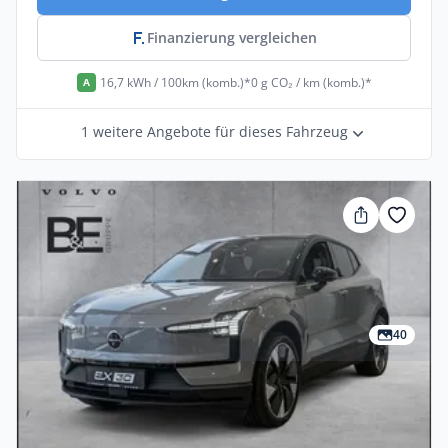
Finanzierung vergleichen
16,7 kWh / 100km (komb.)*
0 g CO₂ / km (komb.)*
A
1 weitere Angebote für dieses Fahrzeug
40
Privat & Gewerbe
Volvo Ex30 Single Motor Extended Range
Ultra 5dr