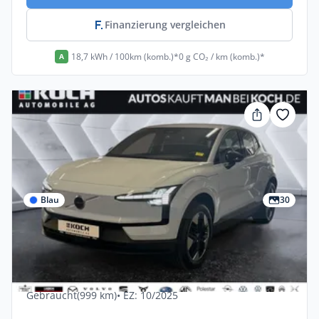
Finanzierung vergleichen
18,7 kWh / 100km (komb.)*
0 g CO₂ / km (komb.)*
A
Blau
30
Gewerbe & Privat
Volvo Ex30 Single Motor Core 5dr
Elektro •
Automatik •
272 PS (200 kW)
Gebraucht
(999 km)
• EZ: 10/2025