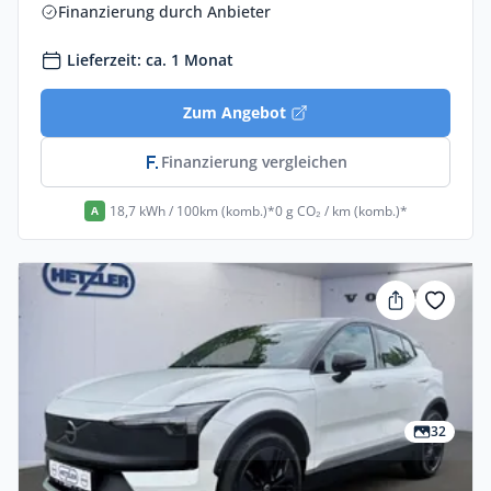
Finanzierung durch Anbieter
Lieferzeit: ca. 1 Monat
Zum Angebot
Finanzierung vergleichen
18,7 kWh / 100km (komb.)*
0 g CO₂ / km (komb.)*
A
32
Privat & Gewerbe