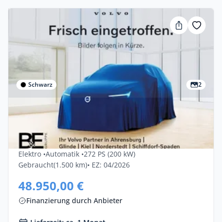
Schwarz
2
Privat & Gewerbe
Volvo Ex30 P5 Long Range Electr Black
Edition Ultra 5dr
Elektro •
Automatik •
272 PS (200 kW)
Gebraucht
(1.500 km)
• EZ: 04/2026
48.950,00 €
Finanzierung durch Anbieter