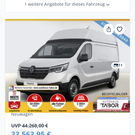
1 weitere Angebote für dieses Fahrzeug
11
Privat & Gewerbe
Renault Trafic Komfort L2H2 3,0t Blue dCi
150
Diesel •
Manuell •
149 PS (110 kW)
Neuwagen
UVP 44.268,00 €
33.563,95 €