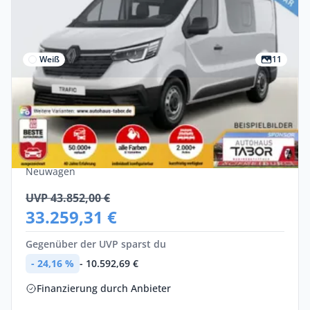
Weiß
11
Privat & Gewerbe
Renault Trafic DoKa Komfort L1H1 2,8t
Blue dCi 130
Diesel •
Manuell •
130 PS (96 kW)
Neuwagen
UVP 43.852,00 €
33.259,31 €
Gegenüber der UVP sparst du
- 24,16 %
- 10.592,69 €
Finanzierung durch Anbieter