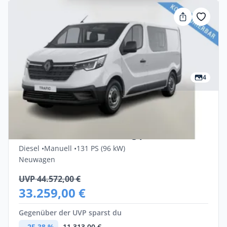
4
Privat & Gewerbe
Renault Trafic DoKa Komfort L1H1 2,8t
Blue dCi 130 Finanzierung privat
Diesel •
Manuell •
131 PS (96 kW)
Neuwagen
UVP 44.572,00 €
33.259,00 €
Gegenüber der UVP sparst du
- 25,38 %
- 11.313,00 €