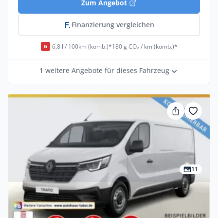
Zum Angebot
Finanzierung vergleichen
6,8 l / 100km (komb.)*
180 g CO₂ / km (komb.)*
G
1 weitere Angebote für dieses Fahrzeug
11
Privat & Gewerbe
Renault Trafic Komfort L2H1 3,1t Blue dCi