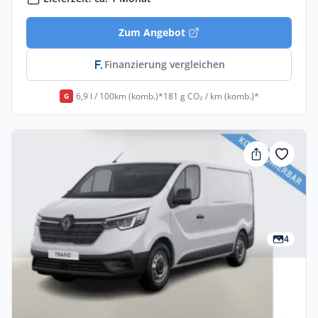
Zum Angebot
Finanzierung vergleichen
6,9 l / 100km (komb.)*
181 g CO₂ / km (komb.)*
G
4
Privat & Gewerbe
Renault Trafic Komfort L1H1 2,8t Blue dCi