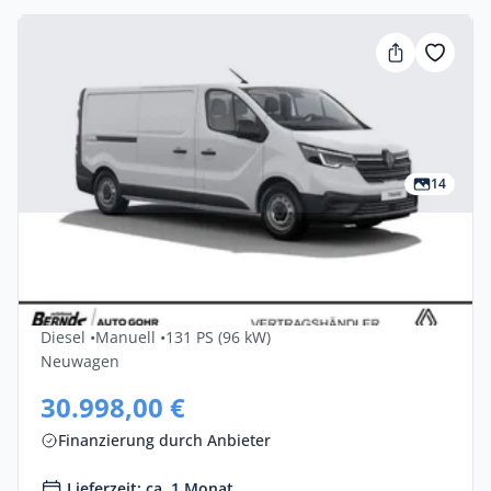
14
Privat & Gewerbe
Renault Trafic-kastenwagen Blue DCi 130
L2H1 Komfort 4dr
Diesel •
Manuell •
131 PS (96 kW)
Neuwagen
30.998,00 €
Finanzierung durch Anbieter
Lieferzeit: ca. 1 Monat