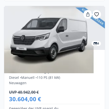
4
Privat & Gewerbe
Renault Trafic Komfort L2H1 3,1t Blue dCi
110 Finanzierung privat
Diesel •
Manuell •
110 PS (81 kW)
Neuwagen
UVP 40.942,00 €
30.604,00 €
Gegenüber der UVP sparst du