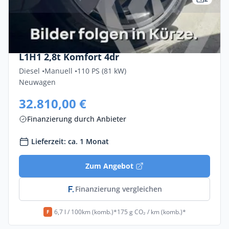
Privat & Gewerbe
Renault Trafic-kastenwagen Blue DCi 110
L1H1 2,8t Komfort 4dr
Diesel •
Manuell •
110 PS (81 kW)
Neuwagen
32.810,00 €
Finanzierung durch Anbieter
Lieferzeit: ca. 1 Monat
Zum Angebot
Finanzierung vergleichen
6,7 l / 100km (komb.)*
175 g CO₂ / km (komb.)*
F