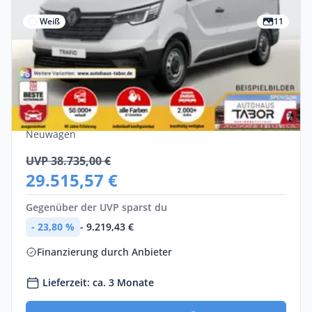
Weiß
11
Privat & Gewerbe
Renault Trafic Komfort L1H1 2,8t Blue dCi
110
Diesel •
Manuell •
110 PS (81 kW)
Neuwagen
UVP 38.735,00 €
29.515,57 €
Gegenüber der UVP sparst du
- 23,80 %
- 9.219,43 €
Finanzierung durch Anbieter
Lieferzeit: ca. 3 Monate