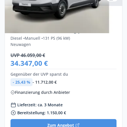
Privat & Gewerbe
Renault Trafic DoKa Komfort L2H1 3,0t
Blue dCi 130 Finanzierung privat
Diesel •
Manuell •
131 PS (96 kW)
Neuwagen
UVP 46.059,00 €
34.347,00 €
Gegenüber der UVP sparst du
- 25,43 %
- 11.712,00 €
Finanzierung durch Anbieter
Lieferzeit: ca. 3 Monate
Bereitstellung: 1.150,00 €
Zum Angebot