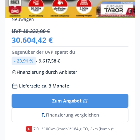
110
Diesel •
Manuell •
110 PS (81 kW)
Neuwagen
UVP 40.222,00 €
30.604,42 €
Gegenüber der UVP sparst du
- 23,91 %
- 9.617,58 €
Finanzierung durch Anbieter
Lieferzeit: ca. 3 Monate
Zum Angebot
Finanzierung vergleichen
7,0 l / 100km (komb.)*
184 g CO₂ / km (komb.)*
G