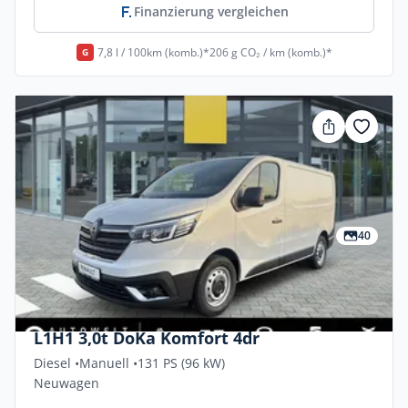
Finanzierung vergleichen
7,8 l / 100km (komb.)*
206 g CO₂ / km (komb.)*
G
40
Privat & Gewerbe
Renault Trafic-kastenwagen Blue DCi 130
L1H1 3,0t DoKa Komfort 4dr
Diesel •
Manuell •
131 PS (96 kW)
Neuwagen