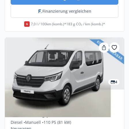
Finanzierung vergleichen
7,0 l / 100km (komb.)*
183 g CO₂ / km (komb.)*
G
4
Privat & Gewerbe
Renault Trafic Authentic Blue dCi 110
Finanzierung privat
Diesel •
Manuell •
110 PS (81 kW)
Neuwagen