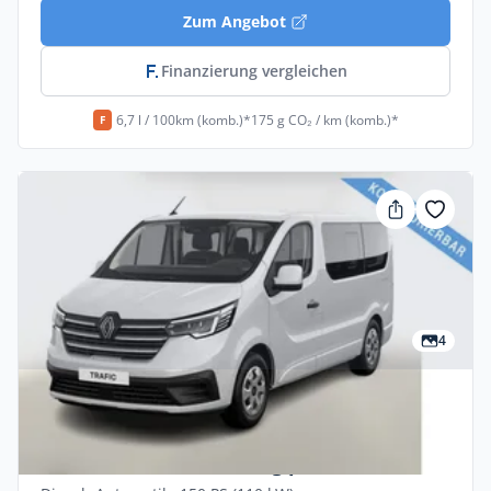
Zum Angebot
Finanzierung vergleichen
6,7 l / 100km (komb.)*
175 g CO₂ / km (komb.)*
F
4
Privat & Gewerbe
Renault Trafic Evolution Blue dCi 150
Automatik Finanzierung privat