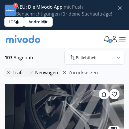
1
NEU: Die Mivodo App
mit Push
Benachrichtigungen für deine Suchaufträge!
iOS
Android
1
107
Angebote
Beliebtheit
Trafic
Neuwagen
Zurücksetzen
2