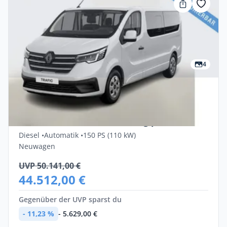
4
Privat & Gewerbe
Renault Trafic Grand Evolution Blue dCi
150 Automatik Finanzierung privat
Diesel •
Automatik •
150 PS (110 kW)
Neuwagen
UVP 50.141,00 €
44.512,00 €
Gegenüber der UVP sparst du
- 11,23 %
- 5.629,00 €