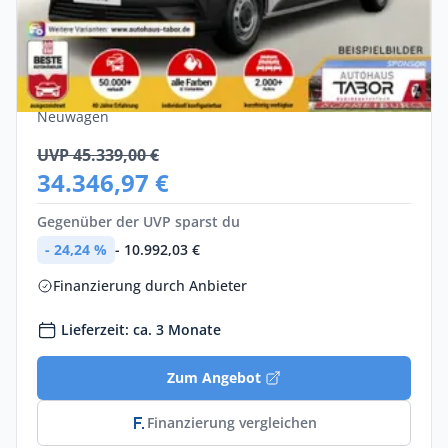
Privat & Gewerbe
Renault Trafic DoKa Komfort L2H1 3,0t
Blue dCi 130
Diesel •
Manuell •
130 PS (96 kW)
Neuwagen
UVP 45.339,00 €
34.346,97 €
Gegenüber der UVP sparst du
- 24,24 %
- 10.992,03 €
Finanzierung durch Anbieter
Lieferzeit: ca. 3 Monate
Zum Angebot
Finanzierung vergleichen