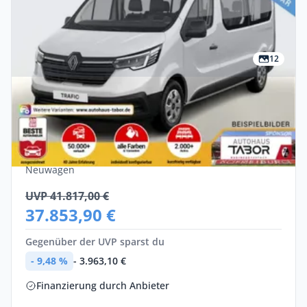
12
Privat
Renault Trafic Grand Authentic Blue dCi
110
Diesel •
Manuell •
110 PS (81 kW)
Neuwagen
UVP 41.817,00 €
37.853,90 €
Gegenüber der UVP sparst du
- 9,48 %
- 3.963,10 €
Finanzierung durch Anbieter