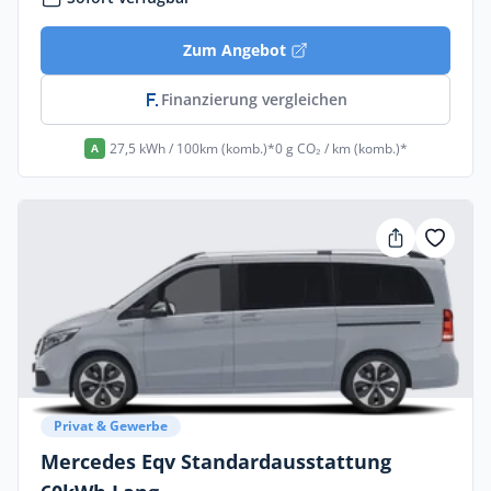
Zum Angebot
Finanzierung vergleichen
27,5 kWh / 100km (komb.)*
0 g CO₂ / km (komb.)*
A
Privat & Gewerbe
Mercedes Eqv Standardausstattung