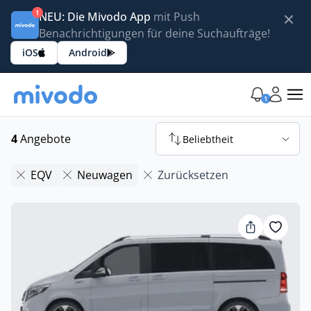
1
NEU: Die Mivodo App
mit Push
Benachrichtigungen für deine Suchaufträge!
iOS
Android
1
4
Angebote
Beliebtheit
EQV
Neuwagen
Zurücksetzen