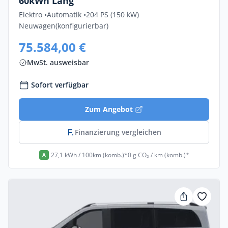
60kWh Lang
Elektro •
Automatik •
204 PS (150 kW)
Neuwagen
(konfigurierbar)
75.584,00 €
MwSt. ausweisbar
Sofort verfügbar
Zum Angebot
Finanzierung vergleichen
27,1 kWh / 100km (komb.)*
0 g CO₂ / km (komb.)*
A