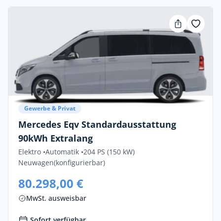
Gewerbe & Privat
Mercedes Eqv Standardausstattung
90kWh Extralang
Elektro •
Automatik •
204 PS (150 kW)
Neuwagen
(konfigurierbar)
80.298,00 €
MwSt. ausweisbar
Sofort verfügbar