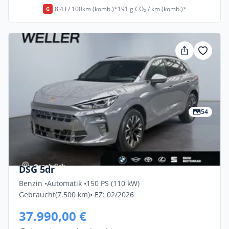
8,4 l / 100km (komb.)*
191 g CO₂ / km (komb.)*
G
54
Privat & Gewerbe
Cupra Terramar 1.5 ETSI MHEV 110kW
DSG 5dr
Benzin •
Automatik •
150 PS (110 kW)
Gebraucht
(7.500 km)
• EZ: 02/2026
37.990,00 €