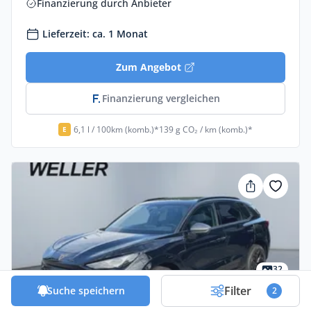
Finanzierung durch Anbieter
Lieferzeit: ca. 1 Monat
Zum Angebot
Finanzierung vergleichen
6,1 l / 100km (komb.)*
139 g CO₂ / km (komb.)*
E
32
Filter
Suche speichern
2
Privat & Gewerbe