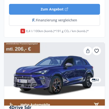
Zum Angebot
Finanzierung vergleichen
8,4 l / 100km (komb.)*
191 g CO₂ / km (komb.)*
G
32
Privat & Gewerbe
Cupra Terramar 2.0 TSI 195kW VZ DSG
4Drive 5dr