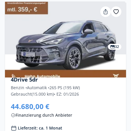
32
Privat & Gewerbe
Cupra Terramar 2.0 TSI 195kW VZ DSG
4Drive 5dr
Benzin •
Automatik •
265 PS (195 kW)
Gebraucht
(15.000 km)
• EZ: 01/2026
44.680,00 €
Finanzierung durch Anbieter
Lieferzeit: ca. 1 Monat