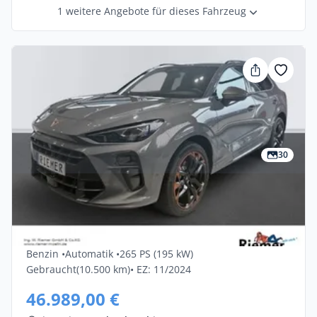
1 weitere Angebote für dieses Fahrzeug
30
Privat & Gewerbe
Cupra Terramar 2.0 TSI 195kW VZ DSG
4Drive 5dr
Benzin •
Automatik •
265 PS (195 kW)
Gebraucht
(10.500 km)
• EZ: 11/2024
46.989,00 €