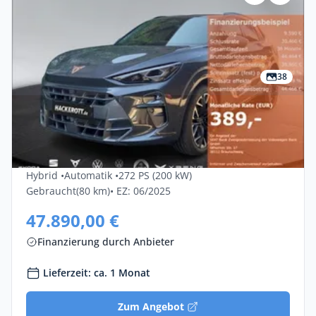
38
Privat & Gewerbe
Cupra Terramar 1.5 E-HYBRID 200kW VZ
DSG 5dr
Hybrid •
Automatik •
272 PS (200 kW)
Gebraucht
(80 km)
• EZ: 06/2025
47.890,00 €
Finanzierung durch Anbieter
Lieferzeit: ca. 1 Monat
Zum Angebot