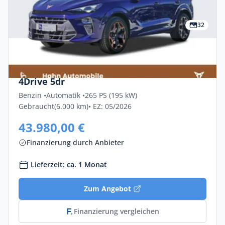
32
Privat & Gewerbe
Cupra Terramar 2.0 TSI 195kW VZ DSG
4Drive 5dr
Benzin •
Automatik •
265 PS (195 kW)
Gebraucht
(6.000 km)
• EZ: 05/2026
43.980,00 €
Finanzierung durch Anbieter
Lieferzeit: ca. 1 Monat
Zum Angebot
Finanzierung vergleichen