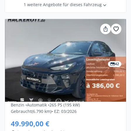
1 weitere Angebote für dieses Fahrzeug
42
Privat & Gewerbe
Cupra Terramar 2.0 TSI 195kW VZ DSG
4Drive 5dr
Benzin •
Automatik •
265 PS (195 kW)
Gebraucht
(6.790 km)
• EZ: 03/2026
49.990,00 €