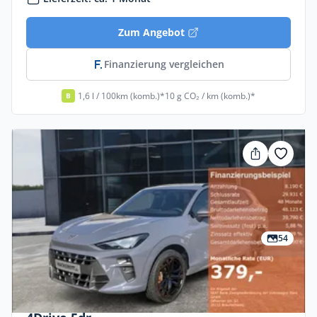
Zum Angebot
Finanzierung vergleichen
1,6 l / 100km (komb.)*
10 g CO₂ / km (komb.)*
B
54
Privat & Gewerbe
Cupra Terramar 2.0 TSI 195kW VZ DSG