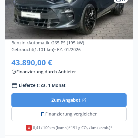
Privat & Gewerbe
Cupra Terramar 2.0 TSI 195kW VZ DSG
4Drive 5dr
Benzin •
Automatik •
265 PS (195 kW)
Gebraucht
(1.101 km)
• EZ: 01/2026
43.890,00 €
Finanzierung durch Anbieter
Lieferzeit: ca. 1 Monat
Zum Angebot
Finanzierung vergleichen
8,4 l / 100km (komb.)*
191 g CO₂ / km (komb.)*
G