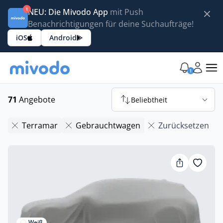
1
NEU: Die Mivodo App
mit Push
Benachrichtigungen für deine Suchaufträge!
iOS
Android
1
71
Angebote
Beliebtheit
Terramar
Gebrauchtwagen
Zurücksetzen
Weiß