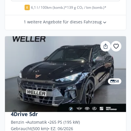
6,1 l / 100km (komb.)*
139 g CO₂ / km (komb.)*
E
1 weitere Angebote für dieses Fahrzeug
58
Privat & Gewerbe
Cupra Terramar 2.0 TSI 195kW VZ DSG
4Drive 5dr
Benzin •
Automatik •
265 PS (195 kW)
Gebraucht
(500 km)
• EZ: 06/2026