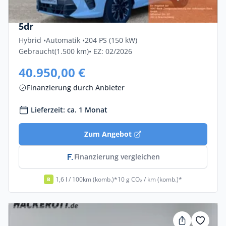
Cupra Terramar 1.5 E-Hybrid 150kW DSG
5dr
Hybrid •
Automatik •
204 PS (150 kW)
Gebraucht
(1.500 km)
• EZ: 02/2026
40.950,00 €
Finanzierung durch Anbieter
Lieferzeit: ca. 1 Monat
Zum Angebot
Finanzierung vergleichen
1,6 l / 100km (komb.)*
10 g CO₂ / km (komb.)*
B