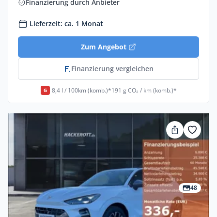
Finanzierung durch Anbieter
Lieferzeit: ca. 1 Monat
Zum Angebot
Finanzierung vergleichen
8,4 l / 100km (komb.)*
191 g CO₂ / km (komb.)*
G
48
Privat & Gewerbe