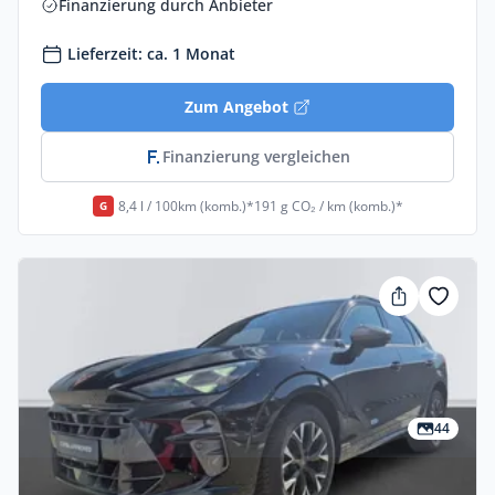
Finanzierung durch Anbieter
Lieferzeit: ca. 1 Monat
Zum Angebot
Finanzierung vergleichen
8,4 l / 100km (komb.)*
191 g CO₂ / km (komb.)*
G
44
Privat & Gewerbe