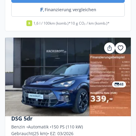
Finanzierung vergleichen
1,6 l / 100km (komb.)*
10 g CO₂ / km (komb.)*
B
48
Privat & Gewerbe
Cupra Terramar 1.5 ETSI MHEV 110kW
DSG 5dr
Benzin •
Automatik •
150 PS (110 kW)
Gebraucht
(25 km)
• EZ: 03/2026