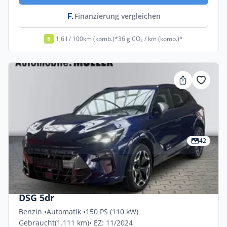
Finanzierung vergleichen
1,6 l / 100km (komb.)*
36 g CO₂ / km (komb.)*
B
42
Privat & Gewerbe
Cupra Terramar 1.5 ETSI MHEV 110kW
DSG 5dr
Benzin •
Automatik •
150 PS (110 kW)
Gebraucht
(1.111 km)
• EZ: 11/2024