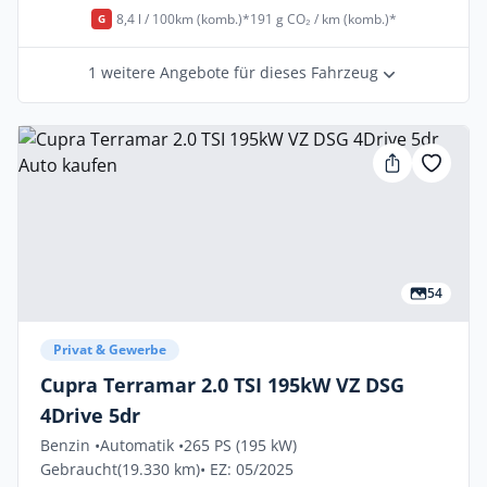
8,4 l / 100km (komb.)*
191 g CO₂ / km (komb.)*
G
1 weitere Angebote für dieses Fahrzeug
54
Privat & Gewerbe
Cupra Terramar 2.0 TSI 195kW VZ DSG
4Drive 5dr
Benzin •
Automatik •
265 PS (195 kW)
Gebraucht
(19.330 km)
• EZ: 05/2025