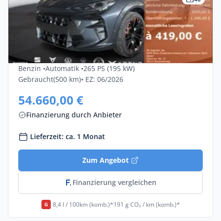
Privat & Gewerbe
Cupra Terramar 2.0 TSI 195kW VZ DSG
4Drive 5dr
Benzin •
Automatik •
265 PS (195 kW)
Gebraucht
(500 km)
• EZ: 06/2026
54.660,00 €
Finanzierung durch Anbieter
Lieferzeit: ca. 1 Monat
Zum Angebot
Finanzierung vergleichen
8,4 l / 100km (komb.)*
191 g CO₂ / km (komb.)*
G