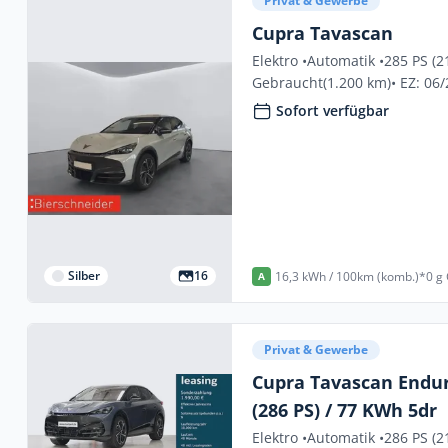
Privat & Gewerbe
Cupra Tavascan
Elektro •
Automatik •
285 PS (2
Gebraucht
(1.200 km)
• EZ: 06
Sofort verfügbar
Silber
16
16,3 kWh / 100km (komb.)*
0 g
A
Privat & Gewerbe
Cupra Tavascan Endu
(286 PS) / 77 KWh 5dr
Elektro •
Automatik •
286 PS (2