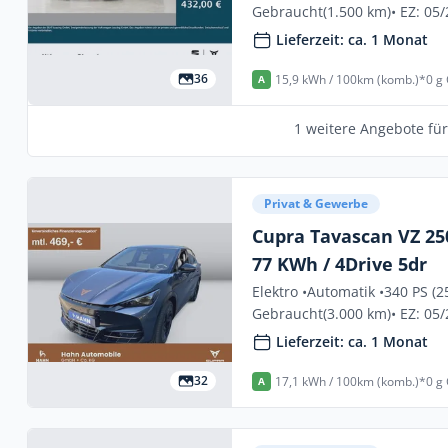
Gebraucht
(1.500 km)
• EZ: 05
Lieferzeit: ca. 1 Monat
36
15,9 kWh / 100km (komb.)*
0 g
A
1 weitere Angebote fü
Privat & Gewerbe
Cupra Tavascan VZ 250
77 KWh / 4Drive 5dr
Elektro •
Automatik •
340 PS (2
Gebraucht
(3.000 km)
• EZ: 05
Lieferzeit: ca. 1 Monat
32
17,1 kWh / 100km (komb.)*
0 g
A