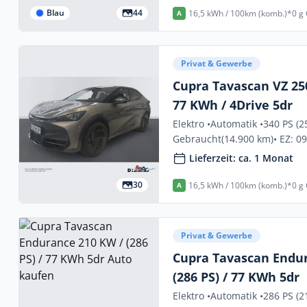
Blau
44
16,5 kWh / 100km (komb.)*
0 g
A
Privat & Gewerbe
Cupra Tavascan VZ 250
77 KWh / 4Drive 5dr
Elektro •
Automatik •
340 PS (2
Gebraucht
(14.900 km)
• EZ: 0
Lieferzeit: ca. 1 Monat
30
16,5 kWh / 100km (komb.)*
0 g
A
Privat & Gewerbe
Cupra Tavascan Endu
(286 PS) / 77 KWh 5dr
Elektro •
Automatik •
286 PS (2