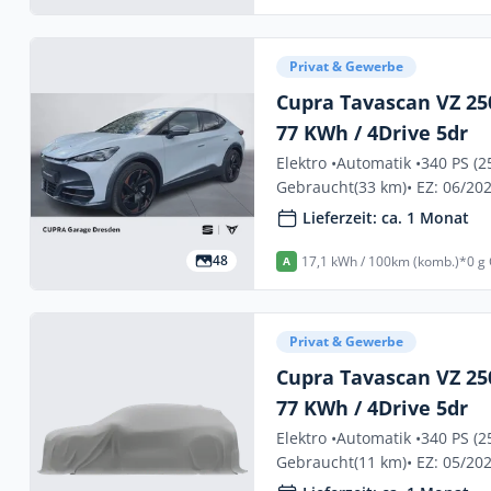
Privat & Gewerbe
Cupra Tavascan VZ 250
77 KWh / 4Drive 5dr
Elektro •
Automatik •
340 PS (2
Gebraucht
(33 km)
• EZ: 06/20
Lieferzeit: ca. 1 Monat
48
17,1 kWh / 100km (komb.)*
0 g
A
Privat & Gewerbe
Cupra Tavascan VZ 250
77 KWh / 4Drive 5dr
Elektro •
Automatik •
340 PS (2
Gebraucht
(11 km)
• EZ: 05/20