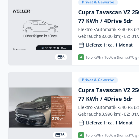
Privat & Gewerbe
Cupra Tavascan VZ 250
77 KWh / 4Drive 5dr
Elektro •
Automatik •
340 PS (2
Gebraucht
(8.000 km)
• EZ: 01
Lieferzeit: ca. 1 Monat
6
16,5 kWh / 100km (komb.)*
0 g
A
Privat & Gewerbe
Cupra Tavascan VZ 250
77 KWh / 4Drive 5dr
Elektro •
Automatik •
340 PS (2
Gebraucht
(3.990 km)
• EZ: 01
Lieferzeit: ca. 1 Monat
36
16,5 kWh / 100km (komb.)*
0 g
A