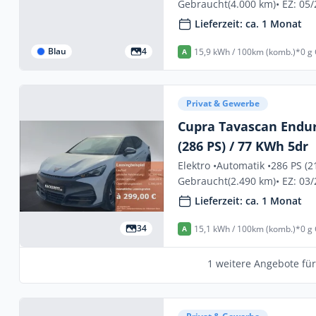
Gebraucht
(4.000 km)
• EZ: 05
Lieferzeit: ca. 1 Monat
Blau
4
15,9 kWh / 100km (komb.)*
0 g
A
Privat & Gewerbe
Cupra Tavascan Endu
(286 PS) / 77 KWh 5dr
Elektro •
Automatik •
286 PS (2
Gebraucht
(2.490 km)
• EZ: 03
Lieferzeit: ca. 1 Monat
34
15,1 kWh / 100km (komb.)*
0 g
A
1 weitere Angebote fü