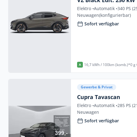
VZ Black Edit. 250 kW
Elektro •
Automatik •
340 PS (2
Neuwagen
(konfigurierbar)
Sofort verfügbar
16,7 kWh / 100km (komb.)*
0 g
A
Gewerbe & Privat
Cupra Tavascan
Elektro •
Automatik •
285 PS (2
Neuwagen
Sofort verfügbar