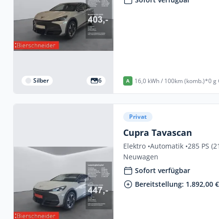
Silber
6
16,0 kWh / 100km (komb.)*
0 g
A
Privat
Cupra Tavascan
Elektro •
Automatik •
285 PS (2
Neuwagen
Sofort verfügbar
Bereitstellung: 1.892,00 