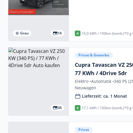
Grau
16
16,0 kWh / 100km (komb.)*
0 g
A
Privat & Gewerbe
Cupra Tavascan VZ 250
77 KWh / 4Drive 5dr
Elektro •
Automatik •
340 PS (2
Neuwagen
Lieferzeit: ca. 1 Monat
36
17,1 kWh / 100km (komb.)*
0 g
A
Privat