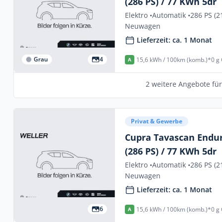
(286 PS) / 77 KWh 5dr
Elektro •
Automatik •
286 PS (2
Neuwagen
Lieferzeit: ca. 1 Monat
Grau
4
15,6 kWh / 100km (komb.)*
0 g
A
2 weitere Angebote fü
Privat & Gewerbe
Cupra Tavascan Endu
(286 PS) / 77 KWh 5dr
Elektro •
Automatik •
286 PS (2
Neuwagen
Lieferzeit: ca. 1 Monat
6
15,6 kWh / 100km (komb.)*
0 g
A