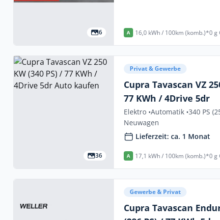
6
16,0 kWh / 100km (komb.)*
0 g
A
Privat & Gewerbe
Cupra Tavascan VZ 250
77 KWh / 4Drive 5dr
Elektro •
Automatik •
340 PS (2
Neuwagen
Lieferzeit: ca. 1 Monat
36
17,1 kWh / 100km (komb.)*
0 g
A
Gewerbe & Privat
Cupra Tavascan Endu