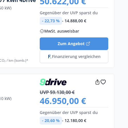
50.622,00 €
 77 kWh 4Drive
50 kW)
Gegenüber der UVP sparst du
- 22,73 %
- 14.888,00 €
MwSt. ausweisbar
Zum Angebot
Finanzierung vergleichen
 CO₂ / km (komb.)*
UVP 59.130,00 €
46.950,00 €
10 kW)
Gegenüber der UVP sparst du
- 20,60 %
- 12.180,00 €