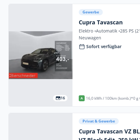
Gewerbe
Cupra Tavascan
Elektro •
Automatik •
285 PS (2
Neuwagen
Sofort verfügbar
16
16,0 kWh / 100km (komb.)*
0 g
A
Privat & Gewerbe
Cupra Tavascan VZ B