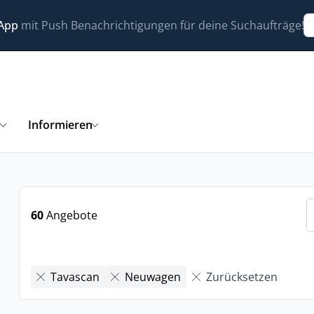
 App
mit Push Benachrichtigungen für deine Suchaufträge!
n
Informieren
60
Angebote
Tavascan
Neuwagen
Zurücksetzen