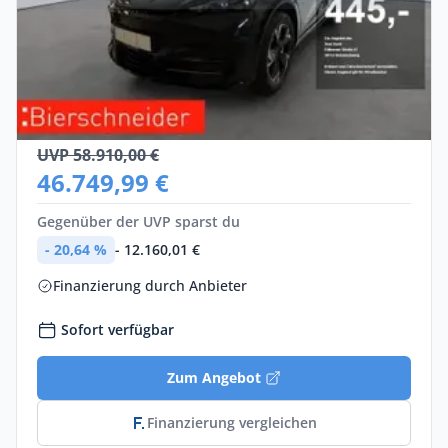
Privat
Cupra Tavascan
Elektro •
Automatik •
285 PS (210 kW)
Neuwagen
UVP 58.910,00 €
46.749,99 €
Gegenüber der UVP sparst du
- 20,64 %
- 12.160,01 €
Finanzierung durch Anbieter
Sofort verfügbar
Zum Angebot
Finanzierung vergleichen