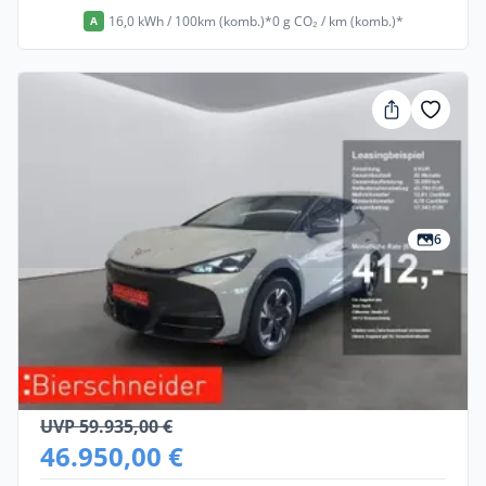
16,0 kWh / 100km (komb.)*
0 g CO₂ / km (komb.)*
A
6
Gewerbe
Cupra Tavascan
Elektro •
Automatik •
285 PS (210 kW)
Neuwagen
UVP 59.935,00 €
46.950,00 €