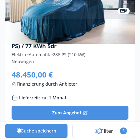
8
Privat & Gewerbe
Cupra Tavascan Endurance 210 KW / (286
PS) / 77 KWh 5dr
Elektro •
Automatik •
286 PS (210 kW)
Neuwagen
48.450,00 €
Finanzierung durch Anbieter
Lieferzeit: ca. 1 Monat
Zum Angebot
Finanzierung vergleichen
Filter
Suche speichern
3