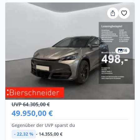
16
Privat
Cupra Tavascan
Elektro •
Automatik •
339 PS (250 kW)
Neuwagen
UVP 64.305,00 €
49.950,00 €
Gegenüber der UVP sparst du
- 22,32 %
- 14.355,00 €