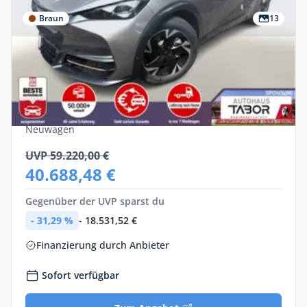
Braun
13
Gewerbe
Neu
Cupra Tavascan 77 kWh Endurance Nav
SHZ ParkA Kessy
Elektro •
Automatik •
285 PS (210 kW)
Neuwagen
UVP 59.220,00 €
40.688,48 €
Gegenüber der UVP sparst du
- 31,29 %
- 18.531,52 €
Finanzierung durch Anbieter
Sofort verfügbar