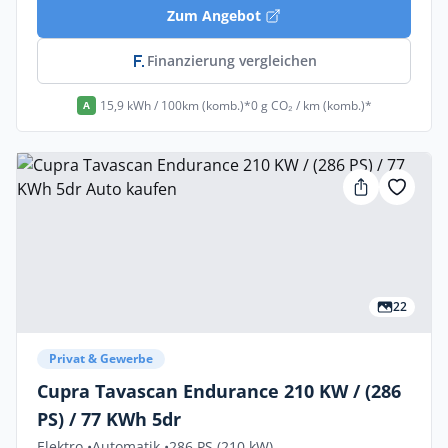
Zum Angebot
Finanzierung vergleichen
15,9 kWh / 100km (komb.)*
0 g CO₂ / km (komb.)*
A
22
Privat & Gewerbe
Cupra Tavascan Endurance 210 KW / (286
PS) / 77 KWh 5dr
Elektro •
Automatik •
286 PS (210 kW)