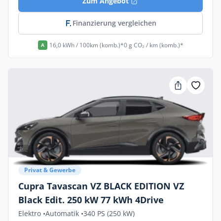
Zum Angebot
Finanzierung vergleichen
16,0 kWh / 100km (komb.)*
0 g CO₂ / km (komb.)*
A
Privat & Gewerbe
Cupra Tavascan VZ BLACK EDITION VZ
Black Edit. 250 kW 77 kWh 4Drive
Elektro •
Automatik •
340 PS (250 kW)