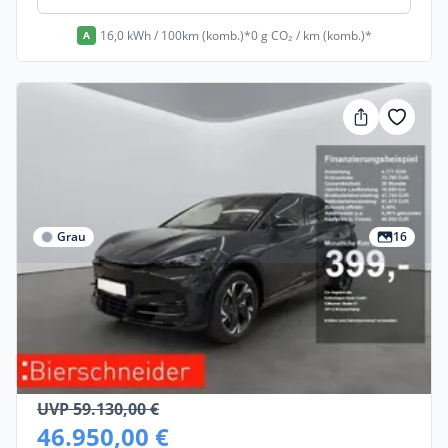
16,0 kWh / 100km (komb.)*
0 g CO₂ / km (komb.)*
A
Grau
16
Gewerbe & Privat
Cupra Tavascan
Elektro •
Automatik •
285 PS (210 kW)
Neuwagen
UVP 59.130,00 €
46.950,00 €