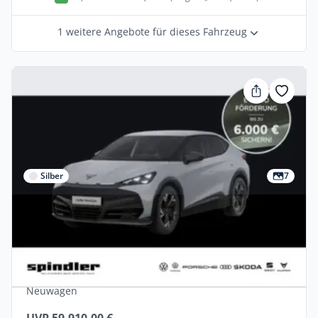
1 weitere Angebote für dieses Fahrzeug
Silber
7
Privat
Cupra Tavascan Endurance +++SOFORT
VERFÜGBAR+++
Elektro •
Automatik •
285 PS (210 kW)
Neuwagen