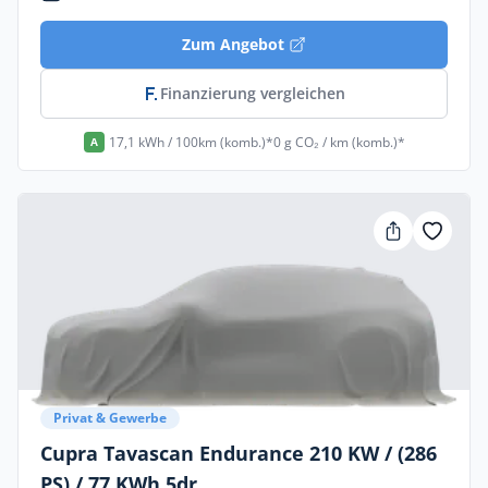
Zum Angebot
Finanzierung vergleichen
17,1 kWh / 100km (komb.)*
0 g CO₂ / km (komb.)*
A
Privat & Gewerbe
Cupra Tavascan Endurance 210 KW / (286
PS) / 77 KWh 5dr