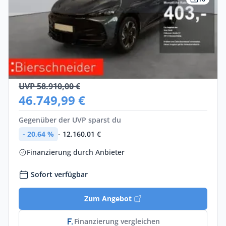
Gewerbe
Cupra Tavascan
Elektro •
Automatik •
285 PS (210 kW)
Neuwagen
UVP 58.910,00 €
46.749,99 €
Gegenüber der UVP sparst du
- 20,64 %
- 12.160,01 €
Finanzierung durch Anbieter
Sofort verfügbar
Zum Angebot
Finanzierung vergleichen