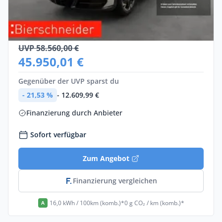
Cupra Tavascan
Elektro •
Automatik •
285 PS (210 kW)
Neuwagen
UVP 58.560,00 €
45.950,01 €
Gegenüber der UVP sparst du
- 21,53 %
- 12.609,99 €
Finanzierung durch Anbieter
Sofort verfügbar
Zum Angebot
Finanzierung vergleichen
16,0 kWh / 100km (komb.)*
0 g CO₂ / km (komb.)*
A