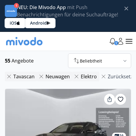
1
NEU: Die Mivodo App
mit Push
Benachrichtigungen für deine Suchaufträge!
iOS
Android
1
55
Angebote
Beliebtheit
Tavascan
Neuwagen
Elektro
Zurücksetz
16