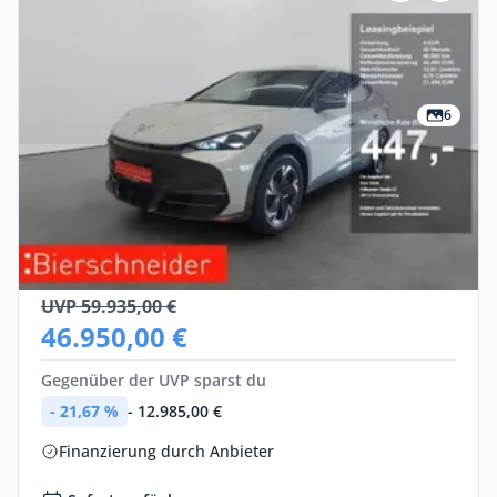
6
Privat
Cupra Tavascan
Elektro •
Automatik •
285 PS (210 kW)
Neuwagen
UVP 59.935,00 €
46.950,00 €
Gegenüber der UVP sparst du
- 21,67 %
- 12.985,00 €
Finanzierung durch Anbieter