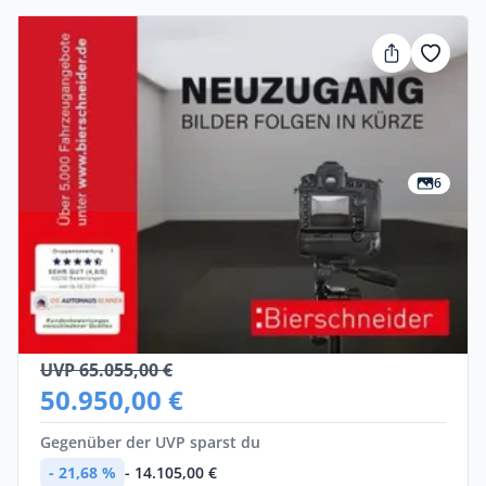
6
Privat & Gewerbe
Cupra Tavascan
Elektro •
Automatik •
339 PS (250 kW)
Neuwagen
UVP 65.055,00 €
50.950,00 €
Gegenüber der UVP sparst du
- 21,68 %
- 14.105,00 €