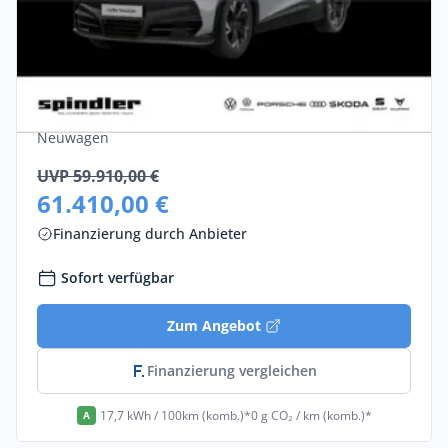
Gewerbe
Cupra Tavascan Endurance +++SOFORT
VERFÜGBAR+++
Elektro •
Automatik •
285 PS (210 kW)
Neuwagen
UVP 59.910,00 €
61.410,00 €
Finanzierung durch Anbieter
Sofort verfügbar
Zum Angebot
Finanzierung vergleichen
17,7 kWh / 100km (komb.)*
0 g CO₂ / km (komb.)*
A