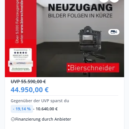
6
Privat
Cupra Tavascan
Elektro •
Automatik •
285 PS (210 kW)
Neuwagen
UVP 55.590,00 €
44.950,00 €
Gegenüber der UVP sparst du
- 19,14 %
- 10.640,00 €
Finanzierung durch Anbieter