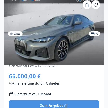
Grau
40
Gewerbe & Privat
Bmw I4 EDrive40 5dr
Elektro •
Automatik •
340 PS (250 kW)
Gebraucht
(9 km)
• EZ: 05/2026
66.000,00 €
Finanzierung durch Anbieter
Lieferzeit: ca. 1 Monat
Zum Angebot