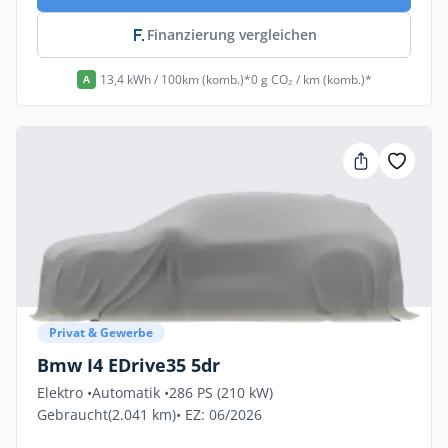
Finanzierung vergleichen
13,4 kWh / 100km (komb.)*
0 g CO₂ / km (komb.)*
A
Privat & Gewerbe
Bmw I4 EDrive35 5dr
Elektro •
Automatik •
286 PS (210 kW)
Gebraucht
(2.041 km)
• EZ: 06/2026