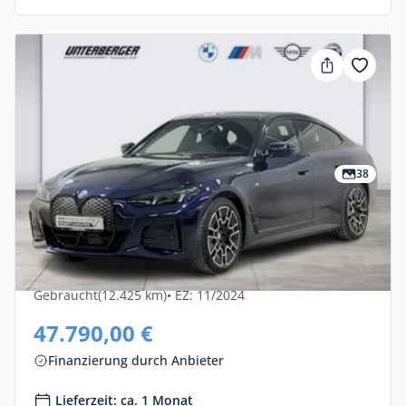
38
Privat & Gewerbe
Bmw I4 EDrive40 5dr
Elektro •
Automatik •
340 PS (250 kW)
Gebraucht
(12.425 km)
• EZ: 11/2024
47.790,00 €
Finanzierung durch Anbieter
Lieferzeit: ca. 1 Monat