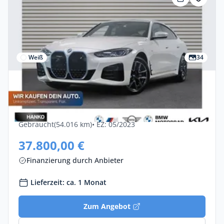
Weiß
34
Privat & Gewerbe
Bmw I4 EDrive35 5dr
Elektro •
Automatik •
286 PS (210 kW)
Gebraucht
(54.016 km)
• EZ: 05/2023
37.800,00 €
Finanzierung durch Anbieter
Lieferzeit: ca. 1 Monat
Zum Angebot