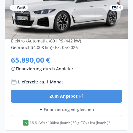
Weiß
14
Gewerbe & Privat
Bmw I4-m50 M60 XDrive 5dr
Elektro •
Automatik •
601 PS (442 kW)
Gebraucht
(4.008 km)
• EZ: 05/2026
65.890,00 €
Finanzierung durch Anbieter
Lieferzeit: ca. 1 Monat
Zum Angebot
Finanzierung vergleichen
16,6 kWh / 100km (komb.)*
0 g CO₂ / km (komb.)*
A