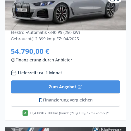
Privat & Gewerbe
Bmw I4 EDrive40 5dr
Elektro •
Automatik •
340 PS (250 kW)
Gebraucht
(12.399 km)
• EZ: 04/2025
54.790,00 €
Finanzierung durch Anbieter
Lieferzeit: ca. 1 Monat
Zum Angebot
Finanzierung vergleichen
13,4 kWh / 100km (komb.)*
0 g CO₂ / km (komb.)*
A