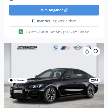
Zum Angebot
Finanzierung vergleichen
13,3 kWh / 100km (komb.)*
0 g CO₂ / km (komb.)*
A
Schwarz
14
Privat & Gewerbe
Bmw I4-m50 M60 XDrive 5dr
Elektro •
Automatik •
601 PS (442 kW)