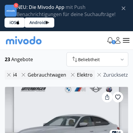
1
NEU: Die Mivodo App
mit Push
Benachrichtigungen für deine Suchaufträge!
iOS
Android
1
23
Angebote
Beliebtheit
i4
Gebrauchtwagen
Elektro
Zurücksetze
16