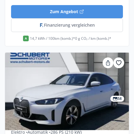
Zum Angebot
Finanzierung vergleichen
14,7 kWh / 100km (komb.)*
0 g CO₂ / km (komb.)*
A
58
Privat & Gewerbe
Bmw I4 EDrive35 5dr
Elektro •
Automatik •
286 PS (210 kW)