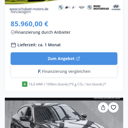
Elektro •
Automatik •
601 PS (442 kW)
Neuwagen
85.960,00 €
Finanzierung durch Anbieter
Lieferzeit: ca. 1 Monat
Zum Angebot
Finanzierung vergleichen
16,6 kWh / 100km (komb.)*
0 g CO₂ / km (komb.)*
A