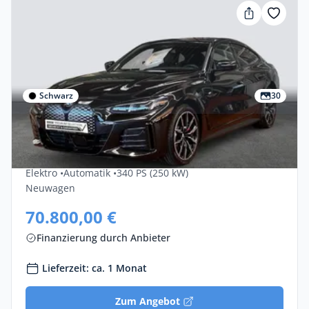
Schwarz
30
Gewerbe & Privat
Bmw I4 EDrive40 5dr
Elektro •
Automatik •
340 PS (250 kW)
Neuwagen
70.800,00 €
Finanzierung durch Anbieter
Lieferzeit: ca. 1 Monat
Zum Angebot