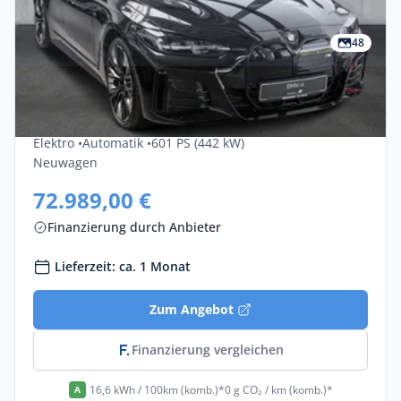
48
Privat & Gewerbe
Bmw I4-m50 M60 XDrive 5dr
Elektro •
Automatik •
601 PS (442 kW)
Neuwagen
72.989,00 €
Finanzierung durch Anbieter
Lieferzeit: ca. 1 Monat
Zum Angebot
Finanzierung vergleichen
16,6 kWh / 100km (komb.)*
0 g CO₂ / km (komb.)*
A