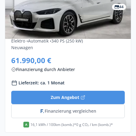
44
Privat & Gewerbe
Bmw I4 EDrive40 M Sport 5dr
Elektro •
Automatik •
340 PS (250 kW)
Neuwagen
61.990,00 €
Finanzierung durch Anbieter
Lieferzeit: ca. 1 Monat
Zum Angebot
Finanzierung vergleichen
16,1 kWh / 100km (komb.)*
0 g CO₂ / km (komb.)*
A