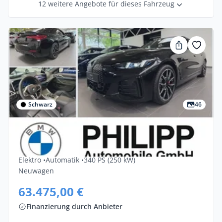
12 weitere Angebote für dieses Fahrzeug
Schwarz
46
Privat & Gewerbe
Bmw I4 EDrive40 5dr
Elektro •
Automatik •
340 PS (250 kW)
Neuwagen
63.475,00 €
Finanzierung durch Anbieter