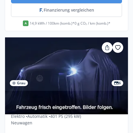
Finanzierung vergleichen
14,9 kWh / 100km (komb.)*
0 g CO₂ / km (komb.)*
A
Grau
6
Gewerbe & Privat
Bmw I4 XDrive40 5dr
Elektro •
Automatik •
401 PS (295 kW)
Neuwagen