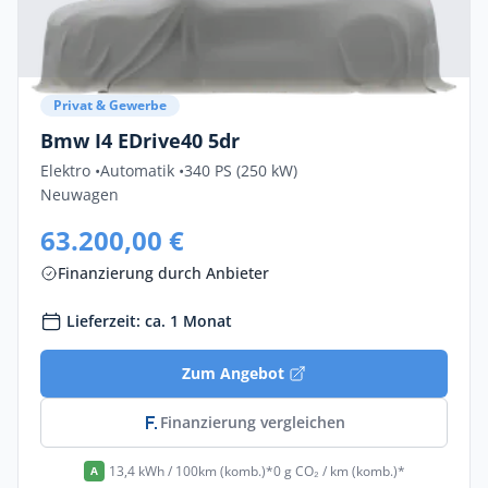
Privat & Gewerbe
Bmw I4 EDrive40 5dr
Elektro •
Automatik •
340 PS (250 kW)
Neuwagen
63.200,00 €
Finanzierung durch Anbieter
Lieferzeit: ca. 1 Monat
Zum Angebot
Finanzierung vergleichen
13,4 kWh / 100km (komb.)*
0 g CO₂ / km (komb.)*
A