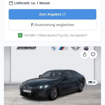
Lieferzeit: ca. 1 Monat
Zum Angebot
Finanzierung vergleichen
14,9 kWh / 100km (komb.)*
0 g CO₂ / km (komb.)*
A
10
Privat & Gewerbe
Bmw I4 XDrive40 5dr