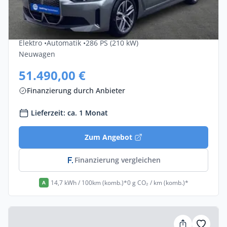
Privat & Gewerbe
Bmw I4 EDrive35 5dr
Elektro •
Automatik •
286 PS (210 kW)
Neuwagen
51.490,00 €
Finanzierung durch Anbieter
Lieferzeit: ca. 1 Monat
Zum Angebot
Finanzierung vergleichen
14,7 kWh / 100km (komb.)*
0 g CO₂ / km (komb.)*
A