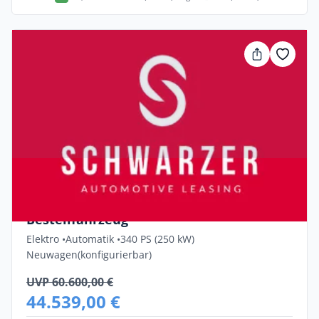
Privat & Gewerbe
BMW i4 eDrive40 Gran Coupé -
Bestellfahrzeug
Elektro •
Automatik •
340 PS (250 kW)
Neuwagen
(konfigurierbar)
UVP 60.600,00 €
44.539,00 €