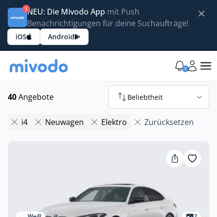
1
NEU: Die Mivodo App
mit Push
Benachrichtigungen für deine Suchaufträge!
iOS
Android
1
40
Angebote
Beliebtheit
i4
Neuwagen
Elektro
Zurücksetzen
Weiß
2