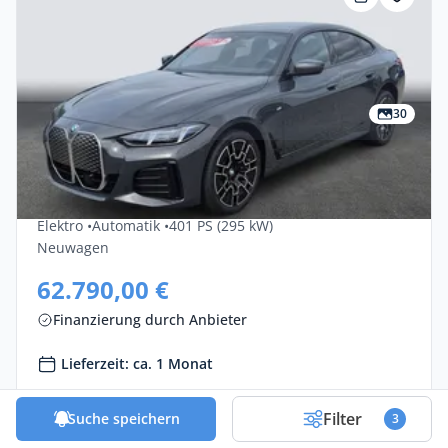
30
Privat & Gewerbe
Bmw I4 XDrive40 5dr
Elektro •
Automatik •
401 PS (295 kW)
Neuwagen
62.790,00 €
Finanzierung durch Anbieter
Lieferzeit: ca. 1 Monat
Zum Angebot
Filter
Suche speichern
3