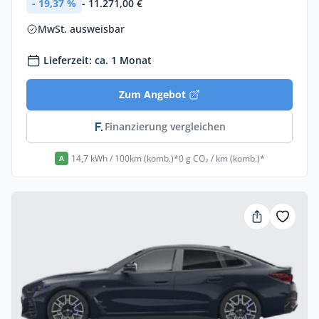
- 19,37 %
- 11.271,00 €
MwSt. ausweisbar
Lieferzeit: ca. 1 Monat
Zum Angebot
Finanzierung vergleichen
14,7 kWh / 100km (komb.)*
0 g CO₂ / km (komb.)*
A