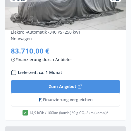
Gewerbe & Privat
Bmw I4 EDrive40 5dr
Elektro •
Automatik •
340 PS (250 kW)
Neuwagen
83.710,00 €
Finanzierung durch Anbieter
Lieferzeit: ca. 1 Monat
Zum Angebot
Finanzierung vergleichen
14,9 kWh / 100km (komb.)*
0 g CO₂ / km (komb.)*
A