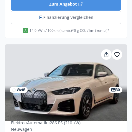
Zum Angebot
Finanzierung vergleichen
14,9 kWh / 100km (komb.)*
0 g CO₂ / km (komb.)*
A
Weiß
30
Privat & Gewerbe
Bmw I4 EDrive35 5dr
Elektro •
Automatik •
286 PS (210 kW)
Neuwagen