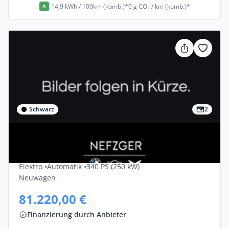
14,9 kWh / 100km (komb.)*
0 g CO₂ / km (komb.)*
A
Schwarz
2
Gewerbe & Privat
Bmw I4 EDrive40 5dr
Elektro •
Automatik •
340 PS (250 kW)
Neuwagen
81.220,00 €
Finanzierung durch Anbieter