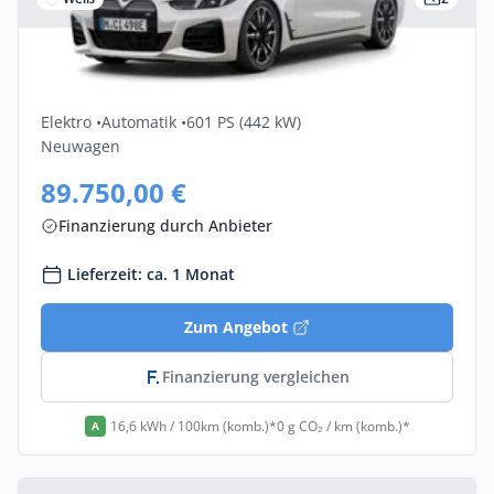
Gewerbe & Privat
Bmw I4-m50 M60 XDrive 5dr
Elektro •
Automatik •
601 PS (442 kW)
Neuwagen
89.750,00 €
Finanzierung durch Anbieter
Lieferzeit: ca. 1 Monat
Zum Angebot
Finanzierung vergleichen
16,6 kWh / 100km (komb.)*
0 g CO₂ / km (komb.)*
A