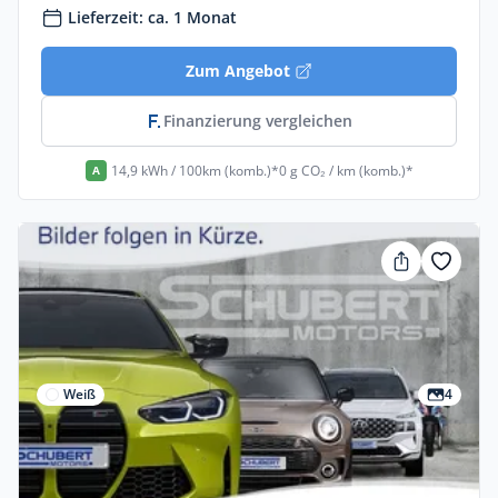
Lieferzeit: ca. 1 Monat
Zum Angebot
Finanzierung vergleichen
14,9 kWh / 100km (komb.)*
0 g CO₂ / km (komb.)*
A
Weiß
4
Privat & Gewerbe
Bmw I4-m50 M60 XDrive 5dr