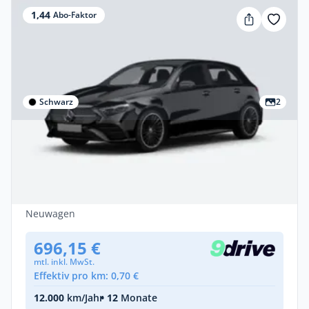
1,44
Abo-Faktor
Schwarz
2
Gewerbe
Mercedes-Benz A 180 Mercedes Benz
A180d 85 kW
Diesel •
Automatik •
115 PS (85 kW)
Neuwagen
696,15 €
mtl. inkl. MwSt.
Effektiv pro km: 0,70 €
12.000
km/Jahr
• 12
Monate