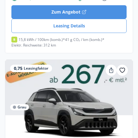
Zum Angebot
Leasing Details
15,8 kWh / 100km (komb.)*
41 g CO₂ / km (komb.)*
B
Elektr. Reichweite: 312 km
0,75
Leasingfaktor
Grau
Privat
Skoda Epiq Selection (Neues Modell)