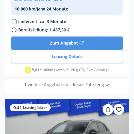
10.000
km/Jahr
• 24
Monate
Lieferzeit: ca. 3 Monate
Bereitstellung: 1.487,50 €
Zum Angebot
Leasing Details
5,6 l / 100km (komb.)*
128 g CO₂ / km (komb.)*
D
1 weitere Angebote für dieses Fahrzeug
0,41
Leasingfaktor