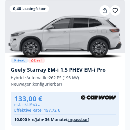
0,40
Leasingfaktor
Privat
Deal
Geely Starray EM-i 1.5 PHEV EM-i Pro
Hybrid •
Automatik •
262 PS (193 kW)
Neuwagen
(konfigurierbar)
133,00 €
mtl. inkl. MwSt.
Effektive Rate: 157,72 €
10.000
km/Jahr
• 36
Monate
(anpassbar)