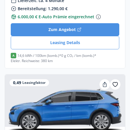
Lieferzeit: ca. 4 Monate
Bereitstellung: 1.290,00 €
6.000,00 € E-Auto Prämie eingerechnet
Zum Angebot
Leasing Details
14,6 kWh / 100km (komb.)*
0 g CO₂ / km (komb.)*
A
Elektr. Reichweite: 380 km
0,49
Leasingfaktor