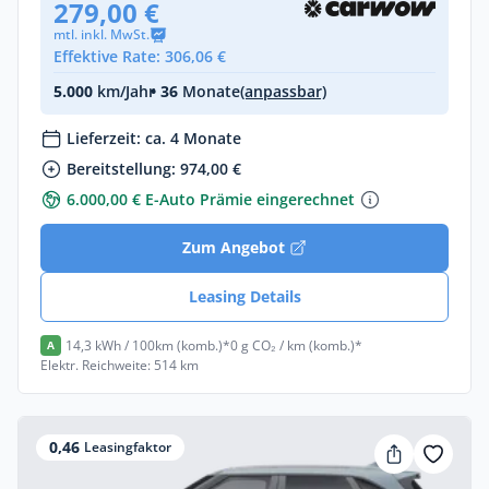
279,00 €
mtl. inkl. MwSt.
Effektive Rate: 306,06 €
5.000
km/Jahr
• 36
Monate
(anpassbar)
Lieferzeit: ca. 4 Monate
Bereitstellung: 974,00 €
6.000,00 € E-Auto Prämie eingerechnet
Zum Angebot
Leasing Details
14,3 kWh / 100km (komb.)*
0 g CO₂ / km (komb.)*
A
Elektr. Reichweite: 514 km
0,46
Leasingfaktor