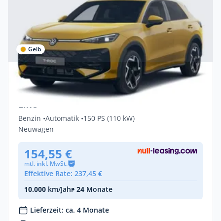
Gelb
Privat & Gewerbe
Volkswagen T-Roc 1.5 eTSI OPF DSG R-
Line
Benzin •
Automatik •
150 PS (110 kW)
Neuwagen
154,55 €
mtl. inkl. MwSt.
Effektive Rate: 237,45 €
10.000
km/Jahr
• 24
Monate
Lieferzeit: ca. 4 Monate