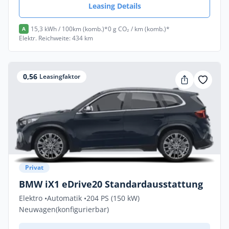
Leasing Details
15,3 kWh / 100km (komb.)*
0 g CO₂ / km (komb.)*
A
Elektr. Reichweite: 434 km
0,56
Leasingfaktor
Privat
BMW iX1 eDrive20 Standardausstattung
Elektro •
Automatik •
204 PS (150 kW)
Neuwagen
(konfigurierbar)