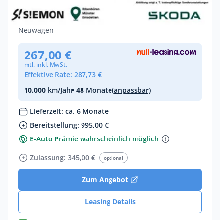
155kW Besteller
Elektro •
Automatik •
211 PS (155 kW)
Neuwagen
267,00 €
mtl. inkl. MwSt.
Effektive Rate: 287,73 €
10.000
km/Jahr
• 48
Monate
(anpassbar)
Lieferzeit: ca. 6 Monate
Bereitstellung: 995,00 €
E-Auto Prämie wahrscheinlich möglich
Zulassung: 345,00 €
optional
Zum Angebot
Leasing Details