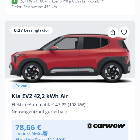
15,1 kWh / 100km (komb.)*
0 g CO₂ / km (komb.)*
A
Elektr. Reichweite: 453 km
0,27
Leasingfaktor
Privat
Kia EV2 42,2 kWh Air
Elektro •
Automatik •
147 PS (108 kW)
Neuwagen
(konfigurierbar)
78,66 €
mtl. inkl. MwSt.
Effektive Rate: 114,49 €