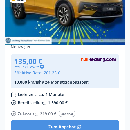
Privat
Deal
Volkswagen T-Roc 1.5 eTSI OPF DSG R-
Line
Benzin •
Automatik •
150 PS (110 kW)
Neuwagen
135,00 €
mtl. inkl. MwSt.
Effektive Rate: 201,25 €
10.000
km/Jahr
• 24
Monate
(anpassbar)
Lieferzeit: ca. 4 Monate
Bereitstellung: 1.590,00 €
Zulassung: 219,00 €
optional
Zum Angebot