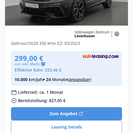
Privat & Gewerbe
Volkswagen Tiguan R PANO MATRIX
LEDER H/K ACC DCC KAM 360°
Benzin •
Automatik •
320 PS (235 kW)
Gebraucht
(28.336 km)
• EZ: 03/2023
299,00 €
mtl. inkl. MwSt.
Effektive Rate: 333,46 €
10.000
km/Jahr
• 24
Monate
(anpassbar)
Lieferzeit: ca. 1 Monat
Bereitstellung: 827,05 €
Zum Angebot
Leasing Details