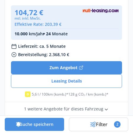
104,72 €
mtl. inkl. MwSt.
Effektive Rate: 203,39 €
10.000
km/Jahr
• 24
Monate
Lieferzeit: ca. 5 Monate
Bereitstellung: 2.368,10 €
Zum Angebot
Leasing Details
5,6 l / 100km (komb.)*
128 g CO₂ / km (komb.)*
D
1 weitere Angebote für dieses Fahrzeug
Filter
Suche speichern
2
0,24
Leasingfaktor