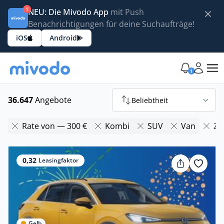
1
NEU: Die Mivodo App
mit Push
Benachrichtigungen für deine Suchaufträge!
iOS
Android
1
36.647
Angebote
Beliebtheit
Rate von — 300 €
Kombi
SUV
Van
Zu
0,32
Leasingfaktor
Gelb