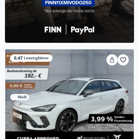
0,47
Leasingfaktor
Weiß
Privat & Gewerbe
Deal
Cupra Leon ST 2.0 TDI DSG
5JG+LED+NAV+ACC+SHZ+RFK+AHK