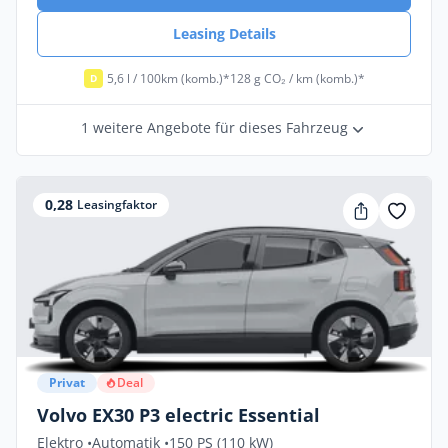
Leasing Details
5,6 l / 100km (komb.)*
128 g CO₂ / km (komb.)*
D
1 weitere Angebote für dieses Fahrzeug
0,28
Leasingfaktor
Privat
Deal
Volvo EX30 P3 electric Essential
Elektro •
Automatik •
150 PS (110 kW)