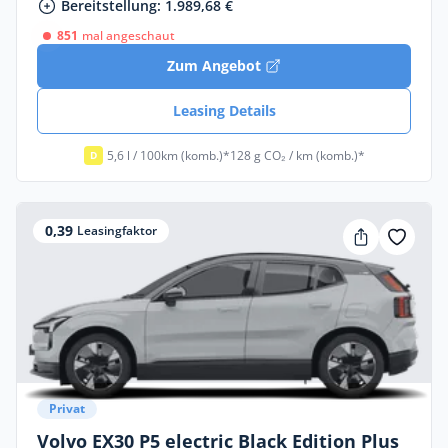
Bereitstellung: 1.989,68 €
851
mal angeschaut
Zum Angebot
Leasing Details
5,6 l / 100km (komb.)*
128 g CO₂ / km (komb.)*
D
0,39
Leasingfaktor
Privat
Volvo EX30 P5 electric Black Edition Plus