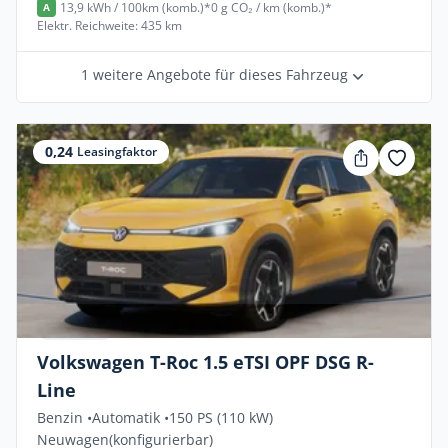
13,9 kWh / 100km (komb.)*
0 g CO₂ / km (komb.)*
A
Elektr. Reichweite: 435 km
1 weitere Angebote für dieses Fahrzeug
0,24
Leasingfaktor
Gewerbe
Volkswagen T-Roc 1.5 eTSI OPF DSG R-
Line
Benzin •
Automatik •
150 PS (110 kW)
Neuwagen
(konfigurierbar)