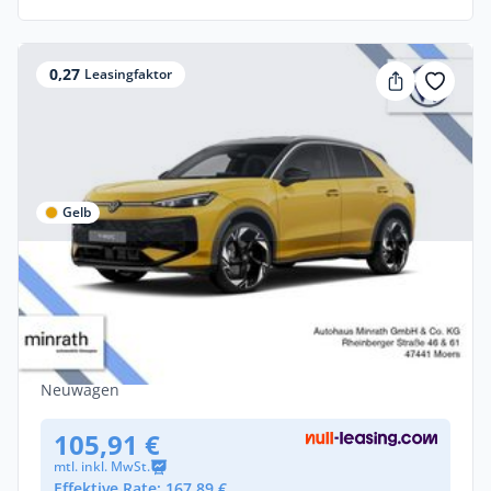
0,27
Leasingfaktor
Gelb
Gewerbe
Volkswagen T-Roc R-Line SONDERAKTION
1.5TSI (150PS) mit DSG
Benzin •
Automatik •
150 PS (110 kW)
Neuwagen
105,91 €
mtl. inkl. MwSt.
Effektive Rate: 167,89 €