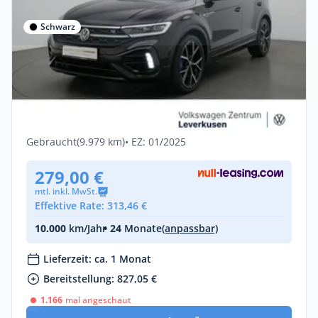
Schwarz
Privat & Gewerbe
Volkswagen T-Roc R PANO MATRIX
AKRAPOVIC ACC AHK LEDER DCC
Benzin •
Automatik •
300 PS (221 kW)
Gebraucht
(9.979 km)
• EZ: 01/2025
279,00 €
mtl. inkl. MwSt.
Effektive Rate: 313,46 €
10.000
km/Jahr
• 24
Monate
(anpassbar)
Lieferzeit: ca. 1 Monat
Bereitstellung: 827,05 €
1.166
mal angeschaut